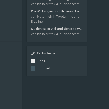
von kleinerkiffer84
in Tripberichte
Die Wirkungen und Nebenwirkungen von LSD
von Naturhigh
in Tryptamine und
Ergoline
Du denkst so viel und siehst so wenig - wunderbare Reise mit 4g Pilze
von kleinerkiffer84
in Tripberichte
Farbschema
hell
dunkel