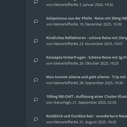
von
kleinerkiffer84
,
5. Januar 2026, 19:32
Solipsismus aus der Pfeife - Reise mit 30mg 
von
kleinerkiffer84
,
10. Dezember 2025, 19:39
Kindliches Reflektieren - schöne Reise mit 20
von
kleinerkiffer84
,
23. November 2025, 19:07
Konzepte hinterfragen - Schöne Reise mit 3g Pi
von
kleinerkiffer84
,
26. Oktober 2025, 19:25
Man kommt alleine und geht alleine - Trip m
von
kleinerkiffer84
,
28. September 2025, 19:30
100mg NB-DMT - Auflösung einer Cluster-Illus
von
Naturhigh
,
21. September 2025, 02:33
Rückblick und Dankbarkeit - wunderbare Reise 
von
kleinerkiffer84
,
31. August 2025, 19:20