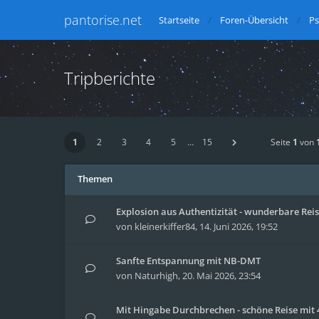
pantorise.net
Startseite
Foren-Übersicht
Ps
Tripberichte
1
2
3
4
5
…
15
Seite
1
von
Themen
Explosion aus Authentizität - wunderbare Reise
von
kleinerkiffer84
,
14. Juni 2026, 19:52
Sanfte Entspannung mit NB-DMT
von
Naturhigh
,
20. Mai 2026, 23:54
Mit Hingabe Durchbrechen - schöne Reise mit 4