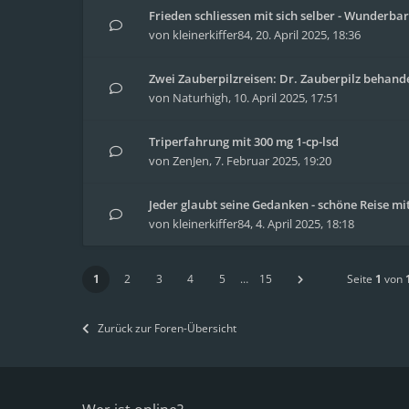
Frieden schliessen mit sich selber - Wunderbar
von
kleinerkiffer84
,
20. April 2025, 18:36
Zwei Zauberpilzreisen: Dr. Zauberpilz behand
von
Naturhigh
,
10. April 2025, 17:51
Triperfahrung mit 300 mg 1-cp-lsd
von
ZenJen
,
7. Februar 2025, 19:20
Jeder glaubt seine Gedanken - schöne Reise m
von
kleinerkiffer84
,
4. April 2025, 18:18
1
2
3
4
5
…
15
Seite
1
von
Zurück zur Foren-Übersicht