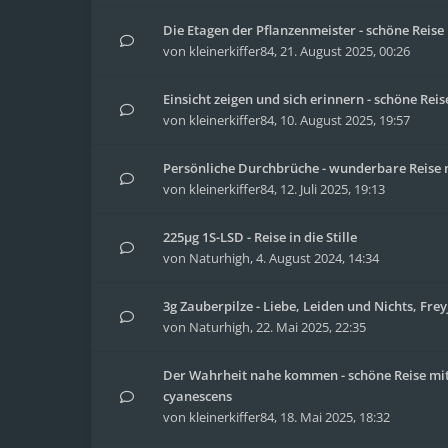
Die Etagen der Pflanzenmeister - schöne Reis
von
kleinerkiffer84
,
21. August 2025, 00:26
Einsicht zeigen und sich erinnern - schöne Re
von
kleinerkiffer84
,
10. August 2025, 19:57
Persönliche Durchbrüche - wunderbare Reise m
von
kleinerkiffer84
,
12. Juli 2025, 19:13
225µg 1S-LSD - Reise in die Stille
von
Naturhigh
,
4. August 2024, 14:34
3g Zauberpilze - Liebe, Leiden und Nichts, Fre
von
Naturhigh
,
22. Mai 2025, 22:35
Der Wahrheit nahe kommen - schöne Reise mit
cyanescens
von
kleinerkiffer84
,
18. Mai 2025, 18:32