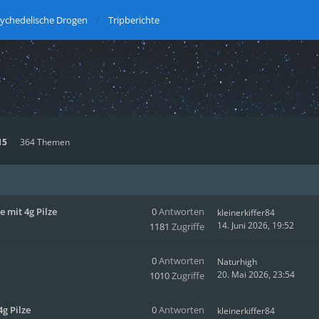
ychedelische Drogen
Tripberichte
15
364 Themen
 mit 4g Pilze
0
Antworten
kleinerkiffer84
14. Juni 2026, 19:52
1181
Zugriffe
0
Antworten
Naturhigh
20. Mai 2026, 23:54
1010
Zugriffe
g Pilze
0
Antworten
kleinerkiffer84