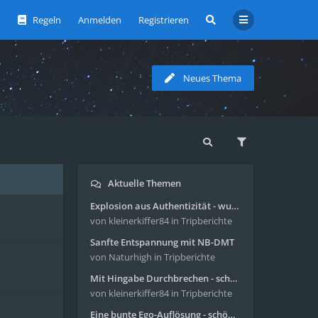
Regeln
Anmelden
Registrieren
Neues Thema
Aktuelle Themen
Explosion aus Authentizität - wunderbare Reise mit 4g Pilze
von kleinerkiffer84
in Tripberichte
Sanfte Entspannung mit NB-DMT
von Naturhigh
in Tripberichte
Mit Hingabe Durchbrechen - schöne Reise mit 4g Pilze
von kleinerkiffer84
in Tripberichte
Eine bunte Ego-Auflösung - schöne Reise mit 4-AcO-DMT