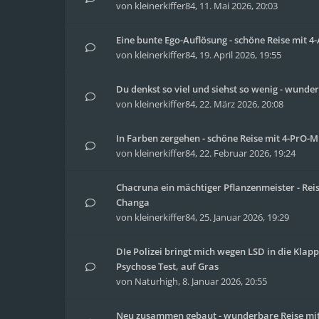
von
kleinerkiffer84
,
11. Mai 2026, 20:03
Eine bunte Ego-Auflösung - schöne Reise mit 
von
kleinerkiffer84
,
19. April 2026, 19:55
Du denkst so viel und siehst so wenig - wunder
von
kleinerkiffer84
,
22. März 2026, 20:08
In Farben zergehen - schöne Reise mit 4-PrO-
von
kleinerkiffer84
,
22. Februar 2026, 19:24
Chacruna ein mächtiger Pflanzenmeister - Rei
Changa
von
kleinerkiffer84
,
25. Januar 2026, 19:29
DIe Polizei bringt mich wegen LSD in die Klap
Psychose Test, auf Gras
von
Naturhigh
,
8. Januar 2026, 20:55
Neu zusammen gebaut - wunderbare Reise mit 