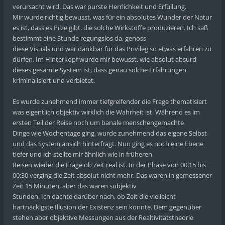
verursacht wird. Das war purste Herrlichkeit und Erfüllung.
Mir wurde richtig bewusst, was für ein absolutes Wunder der Natur
es ist, dass es Pilze gibt, die solche Wirkstoffe produzieren. Ich saß
bestimmt eine Stunde regungslos da, genoss
diese Visuals und war dankbar für das Privileg so etwas erfahren zu
dürfen. Im Hinterkopf wurde mir bewusst, wie absolut absurd
dieses gesamte System ist, dass genau solche Erfahrungen
kriminalisiert und verbietet.
Es wurde zunehmend immer tiefgreifender die Frage thematisiert
was eigentlich objektiv wirklich die Wahrheit ist. Während es im
ersten Teil der Reise noch um banale menschengemachte
Dinge wie Wochentage ging, wurde zunehmend das eigene Selbst
und das System ansich hinterfragt. Nun ging es noch eine Ebene
tiefer und ich stellte mir ähnlich wie in früheren
Reisen wieder die Frage ob Zeit real ist. In der Phase von 00:15 bis
00:30 verging die Zeit absolut nicht mehr. Das waren in gemessener
Zeit 15 Minuten, aber das waren subjektiv
Stunden. Ich dachte darüber nach, ob Zeit die vielleicht
hartnäckigste Illusion der Existenz sein könnte. Dem gegenüber
stehen aber objektive Messungen aus der Realtivitätstheorie