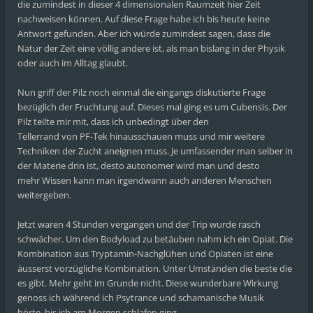
die zumindest in dieser 4 dimensionalen Raumzeit hier Zeit
nachweisen können. Auf diese Frage habe ich bis heute keine
Antwort gefunden. Aber ich würde zumindest sagen, dass die
Natur der Zeit eine völlig andere ist, als man bislang in der Physik
oder auch im Alltag glaubt.
Nun griff der Pilz noch einmal die eingangs diskutierte Frage
bezüglich der Fruchtung auf. Dieses mal ging es um Cubensis. Der
Pilz teilte mir mit, dass ich unbedingt über den
Tellerrand von PF-Tek hinausschauen muss und mir weitere
Techniken der Zucht aneignen muss. Je umfassender man selber in
der Materie drin ist, desto autonomer wird man und desto
mehr Wissen kann man irgendwann auch anderen Menschen
weitergeben.
Jetzt waren 4 Stunden vergangen und der Trip wurde rasch
schwächer. Um den Bodyload zu betäuben nahm ich ein Opiat. Die
Kombination aus Tryptamin-Nachglühen und Opiaten ist eine
äusserst vorzügliche Kombination. Unter Umständen die beste die
es gibt. Mehr geht im Grunde nicht. Diese wunderbare Wirkung
genoss ich während ich Psytrance und schamanische Musik
hörte, bis ich am Morgen schlafen ging.