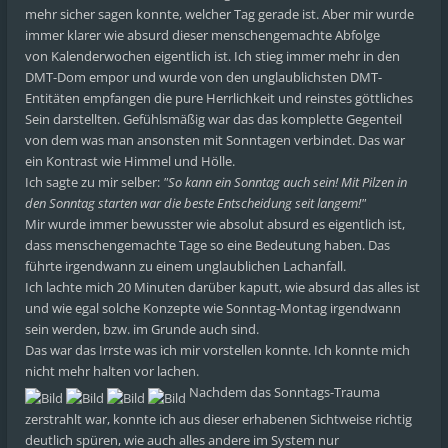
mehr sicher sagen konnte, welcher Tag gerade ist. Aber mir wurde
immer klarer wie absurd dieser menschengemachte Abfolge
von Kalenderwochen eigentlich ist. Ich stieg immer mehr in den
DMT-Dom empor und wurde von den unglaublichsten DMT-
Entitäten empfangen die pure Herrlichkeit und reinstes göttliches
Sein darstellten. Gefühlsmäßig war das das komplette Gegenteil
von dem was man ansonsten mit Sonntagen verbindet. Das war
ein Kontrast wie Himmel und Hölle.
Ich sagte zu mir selber:
"So kann ein Sonntag auch sein! Mit Pilzen in
den Sonntag starten war die beste Entscheidung seit langem!"
Mir wurde immer bewusster wie absolut absurd es eigentlich ist,
dass menschengemachte Tage so eine Bedeutung haben. Das
führte irgendwann zu einem unglaublichen Lachanfall.
Ich lachte mich 20 Minuten darüber kaputt, wie absurd das alles ist
und wie egal solche Konzepte wie Sonntag-Montag irgendwann
sein werden, bzw. im Grunde auch sind.
Das war das Irrste was ich mir vorstellen konnte. Ich konnte mich
nicht mehr halten vor lachen.
Nachdem das Sonntags-Trauma
zerstrahlt war, konnte ich aus dieser erhabenen Sichtweise richtig
deutlich spüren, wie auch alles andere im System nur