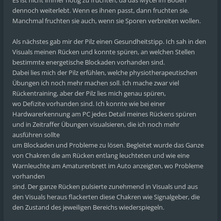
Es ist nicht immer nötig zu fruchten, da das Mycel im Boden
dennoch weiterlebt. Wenn es ihnen passt, dann fruchten sie.
Manchmal fruchten sie auch, wenn sie Sporen verbreiten wollen.
Als nächstes gab mir der Pilz einen Gesundheitstipp. Ich sah in den
Visuals meinen Rücken und konnte spüren, an welchen Stellen
bestimmte energetische Blockaden vorhanden sind.
Dabei lies mich der Pilz erfühlen, welche physiotherapeutischen
Übungen ich noch mehr machen soll. Ich mache zwar viel
Rückentraining, aber der Pilz lies mich genau spüren,
wo Defizite vorhanden sind. Ich konnte wie bei einer
Hardwarerkennung am PC jedes Detail meines Rückens spüren
und in Zeitraffer Übungen visualsieren, die ich noch mehr
ausführen sollte
um Blockaden und Probleme zu lösen. Begleitet wurde das Ganze
von Chakren die am Rücken entlang leuchteten und wie eine
Warnleuchte am Amaturenbrett im Auto anzeigten, wo Probleme
vorhanden
sind. Der ganze Rücken pulsierte zunehmend in Visuals und aus
den Visuals heraus flackerten diese Chakren wie Signalgeber, die
den Zustand des jeweiligen Bereichs wiederspiegeln.