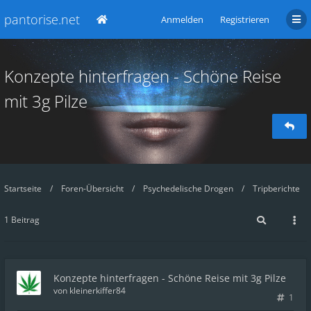
pantorise.net
Anmelden
Registrieren
Konzepte hinterfragen - Schöne Reise
mit 3g Pilze
Startseite
Foren-Übersicht
Psychedelische Drogen
Tripberichte
1 Beitrag
Konzepte hinterfragen - Schöne Reise mit 3g Pilze
von
kleinerkiffer84
1