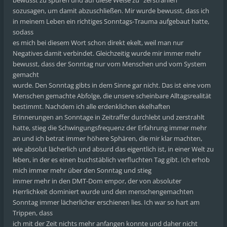
bewusst zu spüren und auf diese Weise zu "zerstrahlen"
sozusagen, um damit abzuschließen. Mir wurde bewusst, dass ich
in meinem Leben ein richtiges Sonntags-Trauma aufgebaut hatte,
sodass
es mich bei diesem Wort schon direkt ekelt, weil man nur
Negatives damit verbindet. Gleichzeitig wurde mir immer mehr
bewusst, dass der Sonntag nur vom Menschen und vom System
gemacht
wurde. Den Sonntag gibts in dem Sinne gar nicht. Das ist eine vom
Menschen gemachte Abfolge, die unsere scheinbare Alltagsrealität
bestimmt. Nachdem ich alle erdenklichen ekelhaften
Erinnerungen an Sonntage in Zeitraffer durchlebt und zerstrahlt
hatte, stieg die Schwingungsfrequenz der Erfahrung immer mehr
an und ich betrat immer höhere Sphären, die mir klar machten,
wie absolut lächerlich und absurd das eigentlich ist, in einer Welt zu
leben, in der es einen buchstäblich verfluchten Tag gibt. Ich erhob
mich immer mehr über den Sonntag und stieg
immer mehr in den DMT-Dom empor, der von absoluter
Herrlichkeit dominiert wurde und den menschengemachten
Sonntag immer lächerlicher erschienen lies. Ich war so hart am
Trippen, dass
ich mit der Zeit nichts mehr anfangen konnte und daher nicht