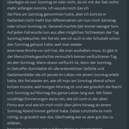
überlegte ob nun Sonntag ist oder nicht, da ich mit der Zeit nichts
mehr anfangen konnte. Ich wusste noch das ich
die Pilze am Samstag genommen hatte, aber ich konnte in
Gedanken nicht mehr klar differenzieren um nun noch Samstag
oder schon Sonntag ist. Generell machte Zeit immer weniger Sinn.
Auf jeden Fall wurde nun aus allen möglichen Sichtweisen der Tag
Sonntag beleuchet. Mir fiel ein, wie ich auch in der Schulzeit schon
den Sonntag gehasst habe, weil man wieder
eine neue Woche vor sich hat, die man aushalten muss. Es gibt in
der Menschheitsgeschichte vermutlich keinen verfluchteren Tag
als den Sonntag. Wenn etwas verflucht ist, dann der Sonntag.
In Zeitraffer durchlebte ich alle erdenklichen Gefühle und
Gedankenbilder die ich jemals im Leben mit einem Sonntag erlebt
hatte. Mir fiel wieder ein, wie oft man am Sonntag Abend schon
kotzen musste, weil morgen Montag ist und wie grässlich die Nacht
von Sonntag auf Montag das ganze Leben lang war. Mir fielen
unzählige Erinnerungen daran ein, wie ich noch in der alten
Firma war und wie ich mich mich über Jahre hinweg an einem
Sonntag Abend immer gefühlt habe. Dabei schüttelte es mich
richtig, so grässlich war das. Gleichzeitig war es aber gut das zu
erleben,