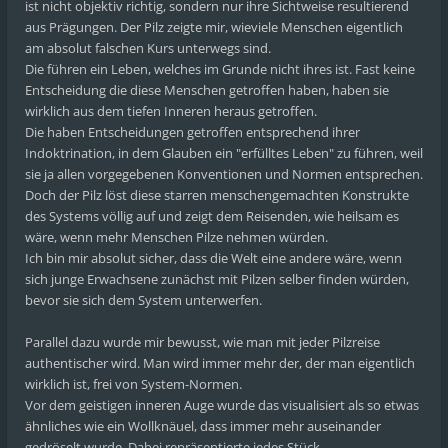
ist nicht objektiv richtig, sondern nur ihre Sichtweise resultierend
aus Prägungen. Der Pilz zeigte mir, wieviele Menschen eigentlich
am absolut falschen Kurs unterwegs sind.
Die führen ein Leben, welches im Grunde nicht ihres ist. Fast keine
Entscheidung die diese Menschen getroffen haben, haben sie
wirklich aus dem tiefen Inneren heraus getroffen.
Die haben Entscheidungen getroffen entsprechend ihrer
Indoktrination, in dem Glauben ein "erfülltes Leben" zu führen, weil
sie ja allen vorgegebenen Konventionen und Normen entsprechen.
Doch der Pilz löst diese starren menschengemachten Konstrukte
des Systems völlig auf und zeigt dem Reisenden, wie heilsam es
wäre, wenn mehr Menschen Pilze nehmen würden.
Ich bin mir absolut sicher, dass die Welt eine andere wäre, wenn
sich junge Erwachsene zunächst mit Pilzen selber finden würden,
bevor sie sich dem System unterwerfen.
Parallel dazu wurde mir bewusst, wie man mit jeder Pilzreise
authentischer wird. Man wird immer mehr der, der man eigentlich
wirklich ist, frei von System-Normen.
Vor dem geistigen inneren Auge wurde das visualisiert als so etwas
ähnliches wie ein Wollknäuel, dass immer mehr auseinander
gedröselt wurde. Dabei repräsentierte jedes Stück