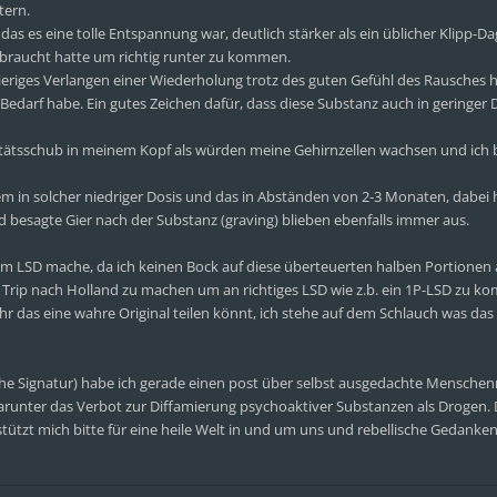
tern.
 das es eine tolle Entspannung war, deutlich stärker als ein üblicher Klipp-D
ebraucht hatte um richtig runter zu kommen.
ei gieriges Verlangen einer Wiederholung trotz des guten Gefühl des Rausches h
n Bedarf habe. Ein gutes Zeichen dafür, dass diese Substanz auch in geringer
ivitätsschub in meinem Kopf als würden meine Gehirnzellen wachsen und ich 
llem in solcher niedriger Dosis und das in Abständen von 2-3 Monaten, dabei 
nd besagte Gier nach der Substanz (graving) blieben ebenfalls immer aus.
 dem LSD mache, da ich keinen Bock auf diese überteuerten halben Portione
Trip nach Holland zu machen um an richtiges LSD wie z.b. ein 1P-LSD zu k
r das eine wahre Original teilen könnt, ich stehe auf dem Schlauch was das
ehe Signatur) habe ich gerade einen post über selbst ausgedachte Menschen
darunter das Verbot zur Diffamierung psychoaktiver Substanzen als Drogen. 
tützt mich bitte für eine heile Welt in und um uns und rebellische Gedanke