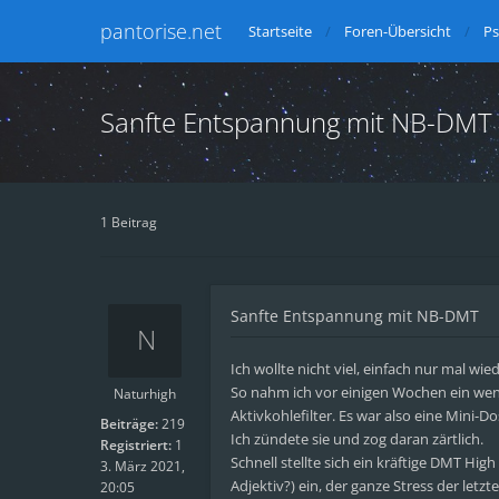
pantorise.net
Startseite
Foren-Übersicht
Ps
Sanfte Entspannung mit NB-DMT
1 Beitrag
Sanfte Entspannung mit NB-DMT
Ich wollte nicht viel, einfach nur mal wi
So nahm ich vor einigen Wochen ein weni
Naturhigh
Aktivkohlefilter. Es war also eine Mini-Do
Beiträge:
219
Ich zündete sie und zog daran zärtlich.
Registriert:
1
Schnell stellte sich ein kräftige DMT Hig
3. März 2021,
Adjektiv?) ein, der ganze Stress der le
20:05