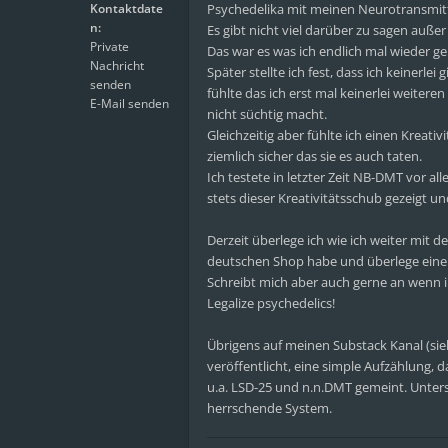
Kontaktdate
Psychedelika mit meinen Neurotransmit
n:
Es gibt nicht viel darüber zu sagen außer
Private
Das war es was ich endlich mal wieder g
Nachricht
Später stellte ich fest, dass ich keinerl
senden
fühlte das ich erst mal keinerlei weitere
E-Mail senden
nicht süchtig macht.
Gleichzeitig aber fühlte ich einen Kreat
ziemlich sicher das sie es auch taten.
Ich testete in letzter Zeit NB-DMT vor a
stets dieser Kreativitätsschub gezeigt u
Derzeit überlege ich wie ich weiter mit
deutschen Shop habe und überlege eine 
Schreibt mich aber auch gerne an wenn ih
Legalize psychedelics!
Übrigens auf meinen Substack Kanal (si
veröffentlicht, eine simple Aufzählung, 
u.a. LSD-25 und n.n.DMT gemeint. Unters
herrschende System.