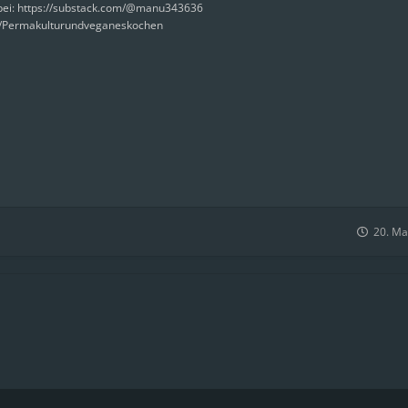
rbei: https://substack.com/@manu343636
e/Permakulturundveganeskochen
20. Ma