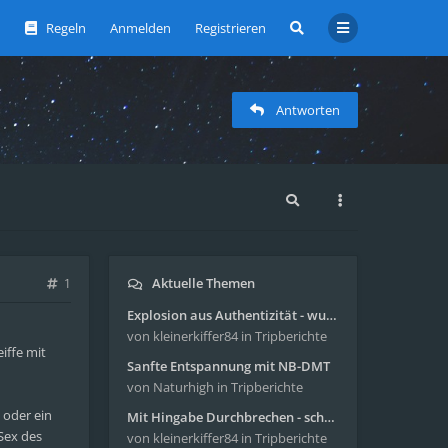
Regeln
Anmelden
Registrieren
Antworten
Aktuelle Themen
1
Explosion aus Authentizität - wunderbare Reise mit 4g Pilze
von kleinerkiffer84
in Tripberichte
iffe mit
Sanfte Entspannung mit NB-DMT
von Naturhigh
in Tripberichte
v oder ein
Mit Hingabe Durchbrechen - schöne Reise mit 4g Pilze
Sex des
von kleinerkiffer84
in Tripberichte