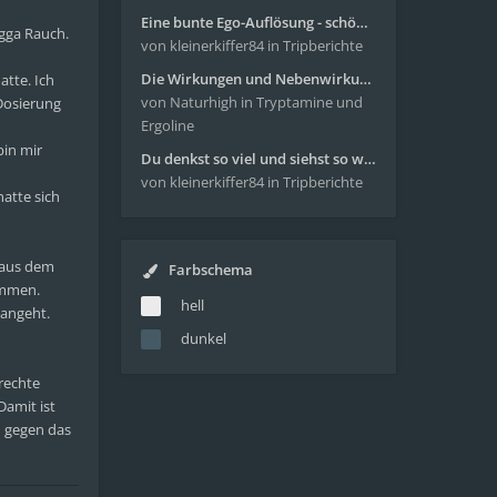
Eine bunte Ego-Auflösung - schöne Reise mit 4-AcO-DMT
agga Rauch.
von kleinerkiffer84
in Tripberichte
Die Wirkungen und Nebenwirkungen von LSD
atte. Ich
von Naturhigh
in Tryptamine und
 Dosierung
Ergoline
bin mir
Du denkst so viel und siehst so wenig - wunderbare Reise mit 4g Pilze
von kleinerkiffer84
in Tripberichte
hatte sich
n aus dem
Farbschema
ommen.
hell
 angeht.
dunkel
rechte
Damit ist
n gegen das