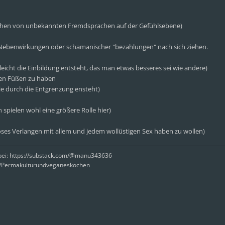
stehen von unbekannten Fremdsprachen auf der Gefühlsebene)
Nebenwirkungen oder schamanischer "bezahlungen" nach sich ziehen.
leicht die Einbildung entsteht, das man etwas besseres sei wie andere)
den Füßen zu haben
die durch die Entgrenzung ensteht)
spielen wohl eine größere Rolle hier)
oses Verlangen mit allem und jedem wollüstigen Sex haben zu wollen)
rbei: https://substack.com/@manu343636
e/Permakulturundveganeskochen