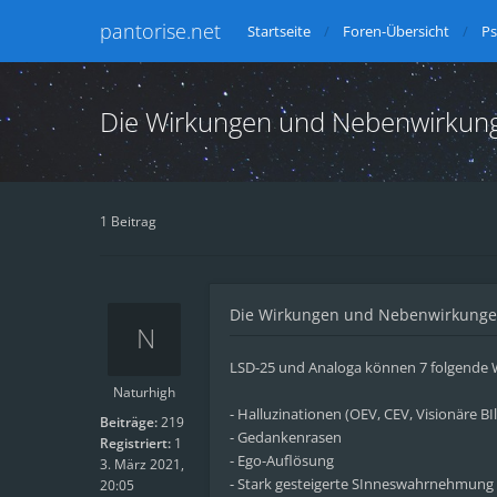
pantorise.net
Startseite
Foren-Übersicht
Ps
Die Wirkungen und Nebenwirkun
1 Beitrag
Die Wirkungen und Nebenwirkunge
LSD-25 und Analoga können 7 folgende W
Naturhigh
- Halluzinationen (OEV, CEV, Visionäre B
Beiträge:
219
- Gedankenrasen
Registriert:
1
- Ego-Auflösung
3. März 2021,
- Stark gesteigerte SInneswahrnehmung a
20:05