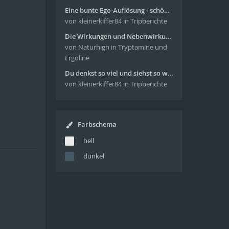
Eine bunte Ego-Auflösung - schöne Reise mit 4-AcO-DMT
von kleinerkiffer84
in Tripberichte
Die Wirkungen und Nebenwirkungen von LSD
von Naturhigh
in Tryptamine und
Ergoline
Du denkst so viel und siehst so wenig - wunderbare Reise mit 4g Pilze
von kleinerkiffer84
in Tripberichte
Farbschema
hell
dunkel