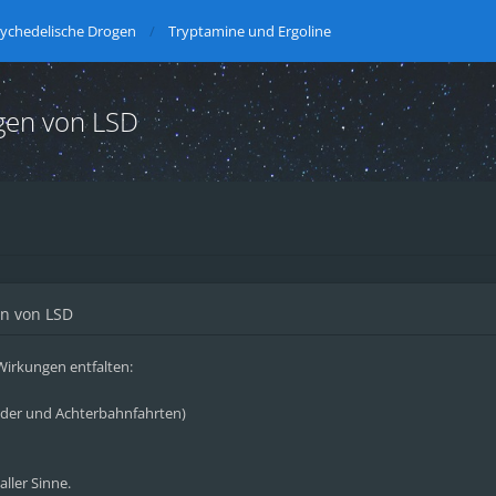
ychedelische Drogen
Tryptamine und Ergoline
gen von LSD
n von LSD
irkungen entfalten:
Ilder und Achterbahnfahrten)
ller Sinne.