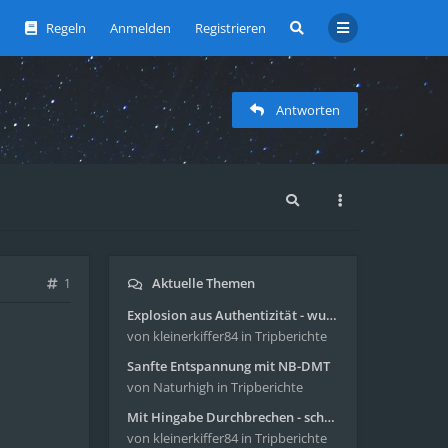
Regeln
Anmelden
Registrieren
Antworten
Aktuelle Themen
1
Explosion aus Authentizität - wunderbare Reise mit 4g Pilze
von kleinerkiffer84
in Tripberichte
Sanfte Entspannung mit NB-DMT
von Naturhigh
in Tripberichte
Mit Hingabe Durchbrechen - schöne Reise mit 4g Pilze
von kleinerkiffer84
in Tripberichte