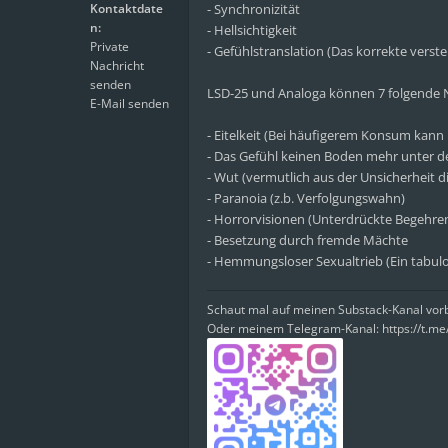
Kontaktdate
- Synchronizität
n:
- Hellsichtigkeit
Private
- Gefühlstranslation (Das korrekte ver
Nachricht
senden
LSD-25 und Analoga können 7 folgende 
E-Mail senden
- Eitelkeit (Bei häufigerem Konsum kann 
- Das Gefühl keinen Boden mehr unter 
- Wut (vermutlich aus der Unsicherheit 
- Paranoia (z.b. Verfolgungswahn)
- Horrorvisionen (Unterdrückte Begehren 
- Besetzung durch fremde Mächte
- Hemmungsloser Sexualtrieb (Ein tabul
Schaut mal auf meinen Substack-Kanal vo
Oder meinem Telegram-Kanal: https://t.m