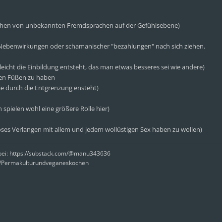
stehen von unbekannten Fremdsprachen auf der Gefühlsebene)
Nebenwirkungen oder schamanischer "bezahlungen" nach sich ziehen.
leicht die Einbildung entsteht, das man etwas besseres sei wie andere)
den Füßen zu haben
die durch die Entgrenzung ensteht)
spielen wohl eine größere Rolle hier)
oses Verlangen mit allem und jedem wollüstigen Sex haben zu wollen)
rbei: https://substack.com/@manu343636
e/Permakulturundveganeskochen