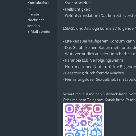
Kontaktdate
- Synchronizität
n:
- Hellsichtigkeit
Private
- Gefühlstranslation (Das korrekte ver
Nachricht
senden
LSD-25 und Analoga können 7 folgende 
E-Mail senden
- Eitelkeit (Bei häufigerem Konsum kann 
- Das Gefühl keinen Boden mehr unter 
- Wut (vermutlich aus der Unsicherheit 
- Paranoia (z.b. Verfolgungswahn)
- Horrorvisionen (Unterdrückte Begehren 
- Besetzung durch fremde Mächte
- Hemmungsloser Sexualtrieb (Ein tabul
Schaut mal auf meinen Substack-Kanal vo
Oder meinem Telegram-Kanal: https://t.m