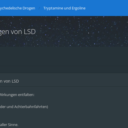
ychedelische Drogen
Tryptamine und Ergoline
gen von LSD
n von LSD
irkungen entfalten:
Ilder und Achterbahnfahrten)
ller Sinne.