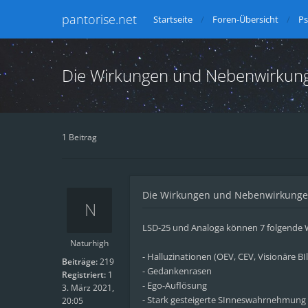
pantorise.net
Startseite
Foren-Übersicht
Ps
Die Wirkungen und Nebenwirkun
1 Beitrag
Die Wirkungen und Nebenwirkunge
LSD-25 und Analoga können 7 folgende W
Naturhigh
- Halluzinationen (OEV, CEV, Visionäre B
Beiträge:
219
- Gedankenrasen
Registriert:
1
- Ego-Auflösung
3. März 2021,
- Stark gesteigerte SInneswahrnehmung a
20:05