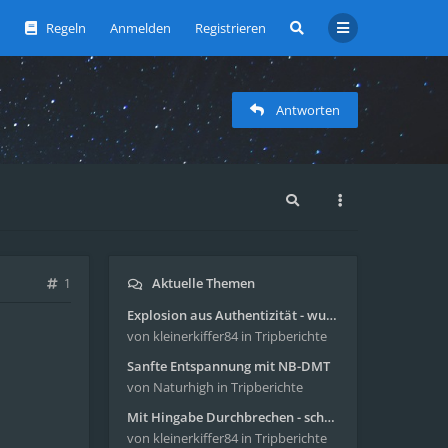
Regeln
Anmelden
Registrieren
Antworten
Aktuelle Themen
1
Explosion aus Authentizität - wunderbare Reise mit 4g Pilze
von kleinerkiffer84
in Tripberichte
Sanfte Entspannung mit NB-DMT
von Naturhigh
in Tripberichte
Mit Hingabe Durchbrechen - schöne Reise mit 4g Pilze
von kleinerkiffer84
in Tripberichte