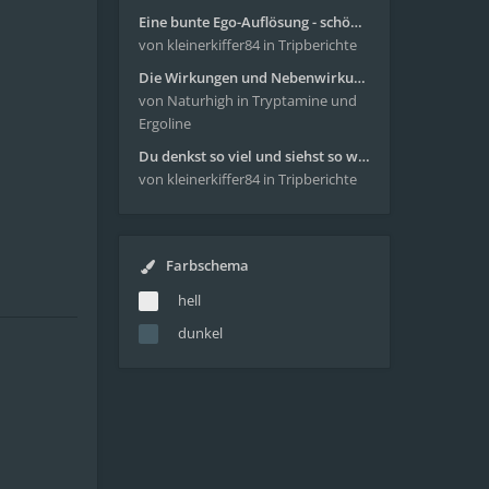
Eine bunte Ego-Auflösung - schöne Reise mit 4-AcO-DMT
von kleinerkiffer84
in Tripberichte
Die Wirkungen und Nebenwirkungen von LSD
von Naturhigh
in Tryptamine und
Ergoline
Du denkst so viel und siehst so wenig - wunderbare Reise mit 4g Pilze
von kleinerkiffer84
in Tripberichte
Farbschema
hell
dunkel