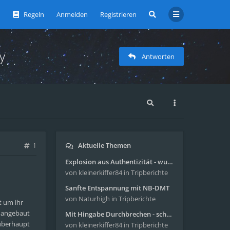
Regeln
Anmelden
Registrieren
y
Antworten
Aktuelle Themen
1
Explosion aus Authentizität - wunderbare Reise mit 4g Pilze
von kleinerkiffer84
in Tripberichte
Sanfte Entspannung mit NB-DMT
von Naturhigh
in Tripberichte
t um ihr
s angebaut
Mit Hingabe Durchbrechen - schöne Reise mit 4g Pilze
 überhaupt
von kleinerkiffer84
in Tripberichte