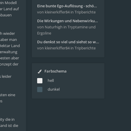
ein Modell
Eine bunte Ego-Auflösung - schöne Reise mit 4-AcO-DMT
ar Land auf
von kleinerkiffer84
in Tripberichte
anbauen
Die Wirkungen und Nebenwirkungen von LSD
von Naturhigh
in Tryptamine und
Ergoline
ch wieder
, aber man
Du denkst so viel und siehst so wenig - wunderbare Reise mit 4g Pilze
Hektar Land
von kleinerkiffer84
in Tripberichte
Verwaltung
besten aber
Konzept der
Farbschema
 leider
hell
dunkel
sten eine
es
ty die in
and ist die