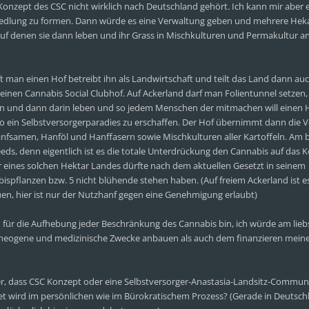
 Konzept des CSC nicht wirklich nach Deutschland gehört. Ich kann mir aber 
siedlung zu formen. Dann würde es eine Verwaltung geben und mehrere Hek
 auf denen sie dann leben und ihr Grass in Mischkulturen und Permakultur 
ft man einen Hof betreibt ihn als Landwirtschaft und teilt das Land dann au
. einen Cannabis Social Clubhof. Auf Ackerland darf man Folientunnel setzen
 und dann darin leben und so jedem Menschen der mitmachen will einen 
so ein Selbstversorgerparadies zu erschaffen. Der Hof übernimmt dann die 
anfsamen, Hanföl und Hanffasern sowie Mischkulturen aller Kartoffeln. Am 
s, denn eigentlich ist es die totale Unterdrückung den Cannabis auf das 
r eines solchen Hektar Landes dürfte nach dem aktuellen Gesetzt in seinem
ispflanzen bzw. 5 nicht blühende stehen haben. (Auf freiem Ackerland ist es
, hier ist nur der Nutzhanf gegen eine Genehmigung erlaubt)
ch für die Aufhebung jeder Beschränkung des Cannabis bin, ich würde am lieb
entheogene und medizinische Zwecke anbauen als auch dem finanzieren mein
er, dass CSC Konzept oder eine Selbstversorger-Anastasia-Landsitz-Communi
et wird im persönlichen wie im Bürokratischem Prozess? (Gerade in Deutschl