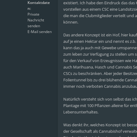
Kontaktdate
existiert. Ich habe den Eindruck das das
n:
vorstellen aus einem CSC eine Landsitz
Private
die man die Clubmitglieder verteilt und
Nachricht
können.
senden
E-Mail senden
Das andere Konzept ist ein Hof, hier kau
auf je einen Hektar ein und nennt es z.b
kann das ja auch mit Gewebe umspannen
zum leben zur Verfügung zu stellen um 
für den Verkauf von Erzeugnissen wie H
auch Marihuana, Hasch und Cannabis Seed
CSCs zu beschränken. Aber jeder Besitze
Folientunnel bis zu drei blühende Cannab
immer noch verboten Cannabis anzubauen
Natürlich versteht sich von selbst das i
Plantage mit 100 Pflanzen alleine für 
Lebensunterhaltes.
Was denkt ihr, welches Konzept ist bess
der Gesellschaft als Cannabishof verwalt