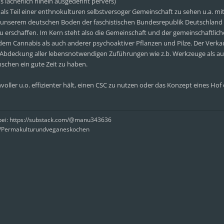
ns lächerlich hinein ausgedehnt pervers)
als Teil einer enthnokulturen selbstversoger Gemeinschaft zu sehen u.a. mit
 unserem deutschen Boden der faschistischen Bundesrepublik Deutschland
zu erschaffen. Im Kern steht also die Gemeinschaft und der gemeinschaftlich
em Cannabis als auch anderer psychoaktiver Pflanzen und Pilze. Der Verka
len Abdeckung aller lebensnotwendigen Zuführungen wie z.b. Werkzeuge als a
chen ein gute Zeit zu haben.
voller u.o. effizienter hält, einen CSC zu nutzen oder das Konzept eines Hof
rbei: https://substack.com/@manu343636
e/Permakulturundveganeskochen