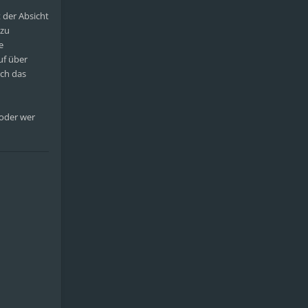
 der Absicht
 zu
e
uf über
uch das
 oder wer