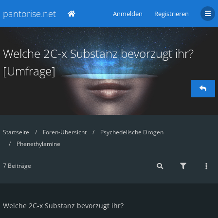
pantorise.net
Anmelden
Registrieren
Welche 2C-x Substanz bevorzugt ihr?
[Umfrage]
Startseite
Foren-Übersicht
Psychedelische Drogen
Phenethylamine
7 Beiträge
Welche 2C-x Substanz bevorzugt ihr?