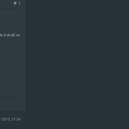
2
 it at all, so
r 2013, 21:24