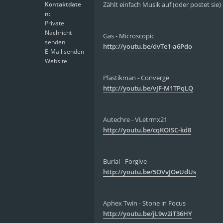
Kontaktdate
Zählt einfach Musik auf (oder postet sie
n:
Private
Nachricht
Gas - Microscopic
senden
http://youtu.be/dvTe1-a6Pdo
E-Mail senden
Website
Plastikman - Converge
http://youtu.be/vJF-M1TPqLQ
Autechre - VLetrmx21
http://youtu.be/cqKOISC-kd8
Burial - Forgive
http://youtu.be/5OVvJOeUdUs
Aphex Twin - Stone in Focus
http://youtu.be/jL9w2iT36HY