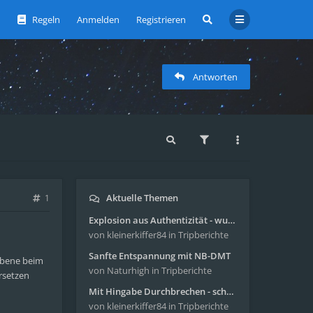
Regeln
Anmelden
Registrieren
Antworten
Aktuelle Themen
1
Explosion aus Authentizität - wunderbare Reise mit 4g Pilze
von kleinerkiffer84
in Tripberichte
Sanfte Entspannung mit NB-DMT
sebene beim
von Naturhigh
in Tripberichte
ersetzen
Mit Hingabe Durchbrechen - schöne Reise mit 4g Pilze
von kleinerkiffer84
in Tripberichte