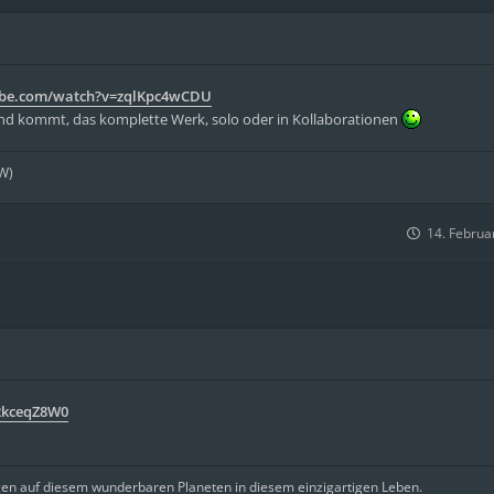
ube.com/watch?v=zqlKpc4wCDU
nd kommt, das komplette Werk, solo oder in Kollaborationen
.W)
14. Februa
2kceqZ8W0
gen auf diesem wunderbaren Planeten in diesem einzigartigen Leben.