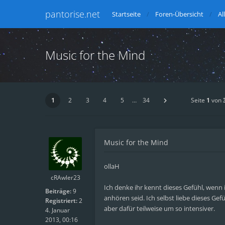
pantorise.net
Startseite
Foren-Übersicht
Al
Music for the Mind
1
2
3
4
5
…
34
Seite
1
von
Music for the Mind
ollaH
cRAwler23
Ich denke ihr kennt dieses Gefühl, wenn
Beiträge:
9
anhören seid. Ich selbst liebe dieses Gef
Registriert:
2
aber dafür teilweise um so intensiver.
4. Januar
2013, 00:16