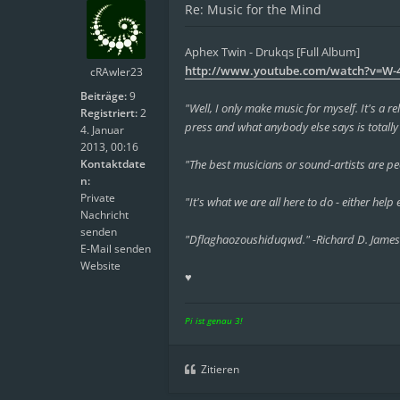
Re: Music for the Mind
Aphex Twin - Drukqs [Full Album]
http://www.youtube.com/watch?v=W-
cRAwler23
Beiträge:
9
"Well, I only make music for myself. It's a r
Registriert:
2
press and what anybody else says is totally 
4. Januar
2013, 00:16
Kontaktdate
"The best musicians or sound-artists are pe
n:
Private
"It's what we are all here to do - either help e
Nachricht
senden
"Dflaghaozoushiduqwd." -Richard D. James
E-Mail senden
Website
♥
Pi ist genau 3!
Zitieren