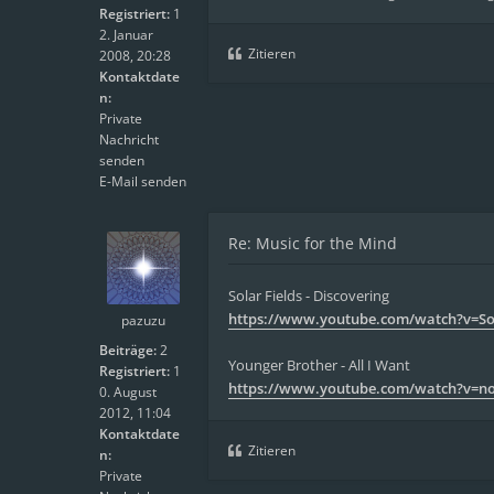
Registriert:
1
2. Januar
Zitieren
2008, 20:28
Kontaktdate
n:
Private
Nachricht
senden
E-Mail senden
Re: Music for the Mind
Solar Fields - Discovering
https://www.youtube.com/watch?v=
pazuzu
Beiträge:
2
Younger Brother - All I Want
Registriert:
1
https://www.youtube.com/watch?v=no
0. August
2012, 11:04
Kontaktdate
Zitieren
n:
Private