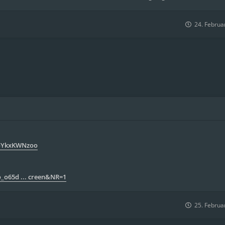
24. Februa
SoYkxKWNzoo
_o65d ... creen&NR=1
25. Februa