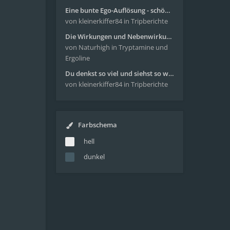
Eine bunte Ego-Auflösung - schöne Reise mit 4-AcO-DMT
von kleinerkiffer84
in Tripberichte
Die Wirkungen und Nebenwirkungen von LSD
von Naturhigh
in Tryptamine und
Ergoline
Du denkst so viel und siehst so wenig - wunderbare Reise mit 4g Pilze
von kleinerkiffer84
in Tripberichte
Farbschema
hell
dunkel