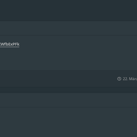
XWfbExPFk
22. Mär