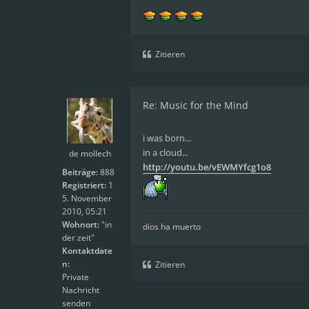
Zitieren
Re: Music for the Mind
i was born...
in a cloud...
de mollech
http://youtu.be/vEWMYfcg1o8
Beiträge:
888
Registriert:
1
5. November
2010, 05:21
Wohnort:
"in
dios ha muerto
der zeit"
Kontaktdate
n:
Zitieren
Private
Nachricht
senden