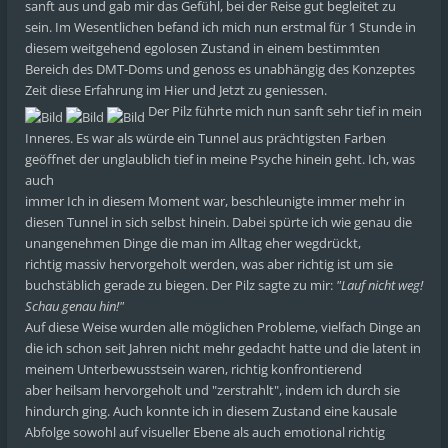
sanft aus und gab mir das Gefühl, bei der Reise gut begleitet zu
sein. Im Wesentlichen befand ich mich nun erstmal für 1 Stunde in
diesem weitgehend egolosen Zustand in einem bestimmten
Bereich des DMT-Doms und genoss es unabhängig des Konzeptes
Zeit diese Erfahrung im Hier und Jetzt zu geniessen.
Der Pilz führte mich nun sanft sehr tief in mein
Inneres. Es war als würde ein Tunnel aus prächtigsten Farben
geöffnet der unglaublich tief in meine Psyche hinein geht. Ich, was
auch
immer Ich in diesem Moment war, beschleunigte immer mehr in
diesen Tunnel in sich selbst hinein. Dabei spürte ich wie genau die
unangenehmen Dinge die man im Alltag eher wegdrückt,
richtig massiv hervorgeholt werden, was aber richtig ist um sie
buchstäblich gerade zu biegen. Der Pilz sagte zu mir:
"Lauf nicht weg!
Schau genau hin!"
Auf diese Weise wurden alle möglichen Probleme, vielfach Dinge an
die ich schon seit Jahren nicht mehr gedacht hatte und die latent in
meinem Unterbewusstsein waren, richtig konfrontierend
aber heilsam hervorgeholt und "zerstrahlt", indem ich durch sie
hindurch ging. Auch konnte ich in diesem Zustand eine kausale
Abfolge sowohl auf visueller Ebene als auch emotional richtig