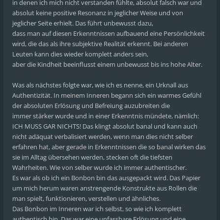
in denen ich mich nicht verstanden fühlte, absolut falsch war und
absolut keine positive Resonanz in jeglicher Weise und von
jeglicher Seite erhielt. Das führt unbewusst dazu,
dass man auf diesen Erkenntnissen aufbauend eine Persönlichkeit
wird, die das als ihre subjektive Realität erkennt. Bei anderen
Leuten kann dies wieder komplett anders sein,
aber die Kindheit beeinflusst einem unbewusst bis ins hohe Alter.
Was als nächstes folgte war, wie ich es nenne, ein Urknall aus
Authentizität. In meinem Inneren begann sich ein warmes Gefühl
der absoluten Erlösung und Befreiung auzubreiten die
immer stärker wurde und in einer Erkenntnis mündete, nämlich:
ICH MUSS GAR NICHTS! Das klingt absolut banal und kann auch
nicht adäquat verbalisiert werden, wenn man dies nicht selber
erfahren hat, aber gerade in Erkenntnissen die so banal wirken das
sie im Alltag übersehen werden, stecken oft die tiefsten
Wahrheiten. Wie von selber wurde ich immer authentischer.
Es war als ob ich ein Bonbon bin das ausgepackt wird. Das Papier
um mich herum waren anstrengende Konstrukte aus Rollen die
man spielt, funktionieren, verstellen und ähnliches.
Das Bonbon im Inneren war ich selbst, so wie ich komplett
authentisch bin. Das war eine unfassbare Erlösung und eine