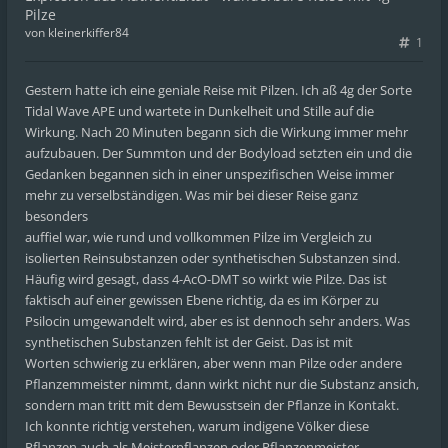
Pilze
von
kleinerkiffer84
1
Gestern hatte ich eine geniale Reise mit Pilzen. Ich aß 4g der Sorte
Tidal Wave APE und wartete in Dunkelheit und Stille auf die
Wirkung. Nach 20 Minuten begann sich die Wirkung immer mehr
aufzubauen. Der Summton und der Bodyload setzten ein und die
Gedanken begannen sich in einer unspezifischen Weise immer
mehr zu verselbständigen. Was mir bei dieser Reise ganz
besonders
auffiel war, wie rund und vollkommen Pilze im Vergleich zu
isolierten Reinsubstanzen oder synthetischen Substanzen sind.
Häufig wird gesagt, dass 4-AcO-DMT so wirkt wie Pilze. Das ist
faktisch auf einer gewissen Ebene richtig, da es im Körper zu
Psilocin umgewandelt wird, aber es ist dennoch sehr anders. Was
synthetischen Substanzen fehlt ist der Geist. Das ist mit
Worten schwierig zu erklären, aber wenn man Pilze oder andere
Pflanzemmeister nimmt, dann wirkt nicht nur die Substanz ansich,
sondern man tritt mit dem Bewusstsein der Pflanze in Kontakt.
Ich konnte richtig verstehen, warum indigene Völker diese
Pflanzen auch als Meisterpflanzen oder Pflanzenmeister