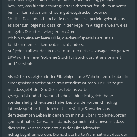
bewusst, was für ein desintegrierter Schrotthaufen ich im Inneren
bin. Ich kann das nämlich sehr gut wegdrücken oder so
ähnlich. Das habe ich im Laufe des Lebens so perfekt gelernt, das
es aber zur Folge hat, dass ich in der Regel im Alltag nie weis wie es
mir geht. Das ist schwierig zu erklären.
Ich bin so eine Art leere Hülle, die darauf spezialisiert ist zu
funktionieren. Ich kenne das nicht anders.
Auf jeden Fall wurden in diesem Teil der Reise sozusagen ein ganzer
LKW voll kleinere Probleme Stück für Stück durchtransformiert
und "zerstrahlt".
Als nächstes zeigte mir der Pilz einige harte Wahrheiten, die aber in
einer gewissen Weise auch transzendiert wurden. Der Pilz zeigte
mir, dass jetzt der Großteil des Lebens vorbei
gezogen ist und ich, wenn ich ehrlich bin nicht gelebt habe,
sondern lediglich existiert habe. Das wurde körperlich richtig
intensiv spürbar. Ich durchlebte unzählige Szenarien aus
dem gesamten Leben in denen ich mir nur über Probleme Sorgen
gemacht habe. Das war mir damals gar nicht aktiv bewusst, dass
dies so ist, konnte aber jetzt aus der Pilz-Sichtweise
richtig begriffen werden. Die nächste harte Wahrheit war, dass der