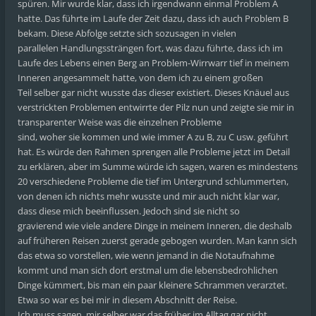
spüren. Mir wurde klar, dass ich irgendwann einmal Problem A
hatte. Das führte im Laufe der Zeit dazu, dass ich auch Problem B
bekam. Diese Abfolge setzte sich sozusagen in vielen
parallelen Handlungssträngen fort, was dazu führte, dass ich im
Laufe des Lebens einen Berg an Problem-Wirrwarr tief in meinem
Inneren angesammelt hatte, von dem ich zu einem großen
Teil selber gar nicht wusste das dieser existiert. Dieses Knäuel aus
verstrickten Problemen entwirrte der Pilz nun und zeigte sie mir in
transparenter Weise was die einzelnen Probleme
sind, woher sie kommen und wie immer A zu B, zu C usw. geführt
hat. Es würde den Rahmen sprengen alle Probleme jetzt im Detail
zu erklären, aber im Summe würde ich sagen, waren es mindestens
20 verschiedene Probleme die tief im Untergrund schlummerten,
von denen ich nichts mehr wusste und mir auch nicht klar war,
dass diese mich beeinflussen. Jedoch sind sie nicht so
gravierend wie viele andere Dinge in meinem Inneren, die deshalb
auf früheren Reisen zuerst gerade gebogen wurden. Man kann sich
das etwa so vorstellen, wie wenn jemand in die Notaufnahme
kommt und man sich dort erstmal um die lebensbedrohlichen
Dinge kümmert, bis man ein paar kleinere Schrammen verarztet.
Etwa so war es bei mir in diesem Abschnitt der Reise.
Ich muss sagen, mir selber war das früher im Alltag gar nicht