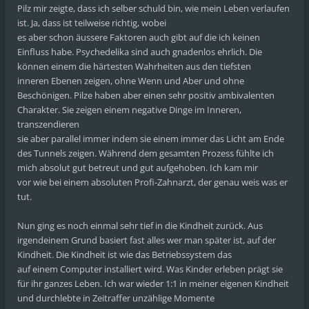
Pilz mir zeigte, dass ich selber schuld bin, wie mein Leben verlaufen
ist. Ja, dass ist teilweise richtig, wobei
es aber schon äussere Faktoren auch gibt auf die ich keinen
Einfluss habe. Psychedelika sind auch gnadenlos ehrlich. Die
können einem die härtesten Wahrheiten aus den tiefsten
inneren Ebenen zeigen, ohne Wenn und Aber und ohne
Beschönigen. Pilze haben aber einen sehr positiv ambivalenten
Charakter. Sie zeigen einem negative Dinge im Inneren,
transzendieren
sie aber parallel immer indem sie einem immer das Licht am Ende
des Tunnels zeigen. Während dem gesamten Prozess fühlte ich
mich absolut gut betreut und gut aufgehoben. Ich kam mir
vor wie bei einem absoluten Profi-Zahnarzt, der genau weis was er
tut.
Nun ging es noch einmal sehr tief in die Kindheit zurück. Aus
irgendeinem Grund basiert fast alles wer man später ist, auf der
Kindheit. Die Kindheit ist wie das Betriebssystem das
auf einem Computer installiert wird. Was Kinder erleben prägt sie
für ihr ganzes Leben. Ich war wieder 1:1 in meiner eigenen Kindheit
und durchlebte in Zeitraffer unzählige Momente