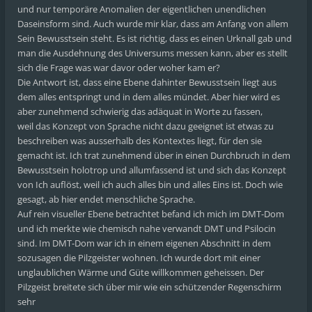
und nur temporäre Anomalien der eigentlichen unendlichen
Daseinsform sind. Auch wurde mir klar, dass am Anfang von allem
Sein Bewusstsein steht. Es ist richtig, dass es einen Urknall gab und
man die Ausdehnung des Universums messen kann, aber es stellt
sich die Frage was war davor oder woher kam er?
Die Antwort ist, dass eine Ebene dahinter Bewusstsein liegt aus
dem alles entspringt und in dem alles mündet. Aber hier wird es
aber zunehmend schwierig das adäquat in Worte zu fassen,
weil das Konzept von Sprache nicht dazu geeignet ist etwas zu
beschreiben was ausserhalb des Kontextes liegt, für den sie
gemacht ist. Ich trat zunehmend über in einen Durchbruch in dem
Bewusstsein holotrop und allumfassend ist und sich das Konzept
von Ich auflöst, weil ich auch alles bin und alles Eins ist. Doch wie
gesagt, ab hier endet menschliche Sprache.
Auf rein visueller Ebene betrachtet befand ich mich im DMT-Dom
und ich merkte wie chemisch nahe verwandt DMT und Psilocin
sind. Im DMT-Dom war ich in einem eigenen Abschnitt in dem
sozusagen die Pilzgeister wohnen. Ich wurde dort mit einer
unglaublichen Wärme und Güte willkommen geheissen. Der
Pilzgeist breitete sich über mir wie ein schützender Regenschirm
sehr