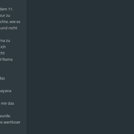
dem 11.
pur zu
chte, wie es
 und nicht
ama zu
 ich
cht
el Rama
das
amayana
t mir das
wurde.
es wertloser