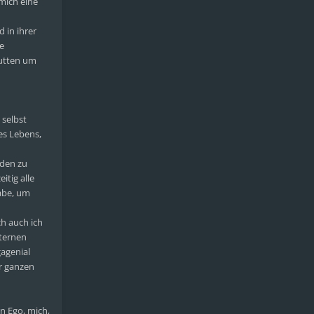
 mich eine
 in ihrer
ie
outten um
 selbst
des Lebens,
rden zu
itig alle
habe, um
ch auch ich
hternen
agenial
er ganzen
in Ego, mich,