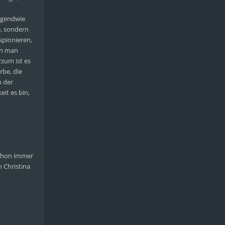
irgendwie
e, sondern
spionieren,
en man
rzum ist es
rbe, die
h der
it es bin,
schon immer
n Christina