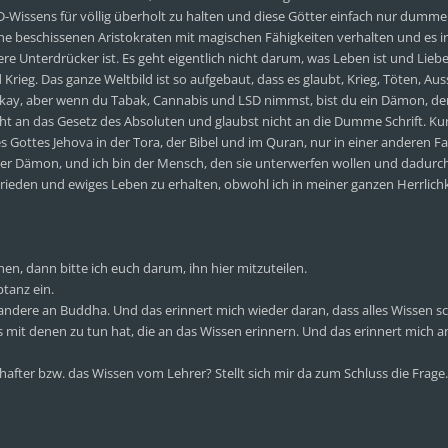
SD-Wissens für völlig überholt zu halten und diese Götter einfach nur dumme
lche beschissenen Aristokraten mit magischen Fähigkeiten verhalten und es 
e Unterdrücker ist. Es geht eigentlich nicht darum, was Leben ist und Lieb
Krieg. Das ganze Weltbild ist so aufgebaut, dass es glaubt, Krieg, Töten, Aus
i okay, aber wenn du Tabak, Cannabis und LSD nimmst, bist du ein Dämon, d
cht an das Gesetz des Absoluten und glaubst nicht an die Dumme Schrift. Ku
s Gottes Jehova in der Tora, der Bibel und im Quran, nur in einer anderen Fa
d der Dämon, und ich bin der Mensch, den sie unterwerfen wollen und dadurc
Frieden und ewiges Leben zu erhalten, obwohl ich in meiner ganzen Herrlichke
n, dann bitte ich euch darum, ihn hier mitzuteilen.
ptanz ein.
 andere an Buddha. Und das erinnert mich wieder daran, dass alles Wissen 
ts mit denen zu tun hat, die an das Wissen erinnern. Und das erinnert mich a
after bzw. das Wissen vom Lehrer? Stellt sich mir da zum Schluss die Frage.