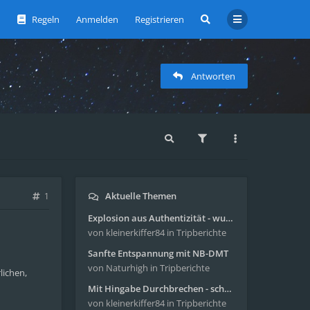
Regeln
Anmelden
Registrieren
Antworten
Aktuelle Themen
1
Explosion aus Authentizität - wunderbare Reise mit 4g Pilze
von kleinerkiffer84
in Tripberichte
Sanfte Entspannung mit NB-DMT
von Naturhigh
in Tripberichte
lichen,
Mit Hingabe Durchbrechen - schöne Reise mit 4g Pilze
von kleinerkiffer84
in Tripberichte