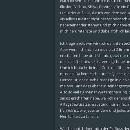
Nach diesem Text kann ich das nicht mehr
Illusion, Vishnu, Shiva, Brahma, alle e
Die Bilder auf LSD, die ich von dem vedis
visuellen Qualität nicht besser oder sch
nebeneinander stehen und mich dabei ti
mich herumtanzte und dabei fröhlich läch
Ich frage mich, wer wirklich dahintersteck
Aber wenn ich mich an meine LSD Erfahru
erschaffen habe und ich mich jetzt nur n
der ich selbst bin, selbst verengt habe und
Und ich brauche keinen Gott, der über mi
müssen. Da kenne ich nur die Quelle, die, 
Herzen ist, das durch unser Ego in die ve
meinen Tanz des Lebens in seiner ganzen
Also so viel zu meiner Weltanschauung, d
selbst erschaffen habe, weil ich der abs
Alltagsbewusstseinszustand nur einfach
herrlich ist, wie jeder andere und jedes 
Herrlichkeit zu tanzen.
Wie ihr seht, bringt mich der Einfluss d