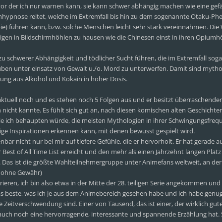
vor der ich nur warnen kann, sie kann schwer abhängig machen wie eine gefä
sehhypnose reitet, welche im Extremfall bis hin zu dem sogenannte Otaku-
) führen kann, bzw. solche Menschen leicht sehr stark vereinnahmen. Die 
gen in Bildschirmhöhlen zu hausen wie die Chinesen einst in ihren Opiumh
 schwerer Abhängigkeit und tödlicher Sucht führen, die im Extremfall sog
ben unter einsatz von Gewalt u./o. Mord zu unterwerfen. Damit sind mytho
hung aus Alkohol und Kokain in hoher Dosis.
 aktuell noch und es stehen noch 5 Folgen aus und er besitzt überraschende
ch nicht kannte. Es fühlt sich gut an, nach diesen komischen alten Geschicht
ie ich behaupten würde, die meisten Mythologien in ihrer Schwingungsfreq
ge Inspirationen erkennen kann, mit denen bewusst gespielt wird.
nbar nicht nur bei mir auf tiefere Gefühle, die er hervorholt. Er hat gerade a
 Best of All Time List erreicht und den mehr als einen Jahrzehnt langen Platz 
 Das ist die größte Wahlteilnehmergruppe unter Animefans weltweit, an der
n ohne Gewähr)
ieren, ich bin also etwa in der Mitte der 28. teiligen Serie angekommen und 
das beste, was ich je aus dem Animebereich gesehen habe und ich habe genu
e Zeitverschwendung sind. Einer von Tausend, das ist einer, der wirklich gut
n auch noch eine hervorragende, interessante und spannende Erzählung hat.