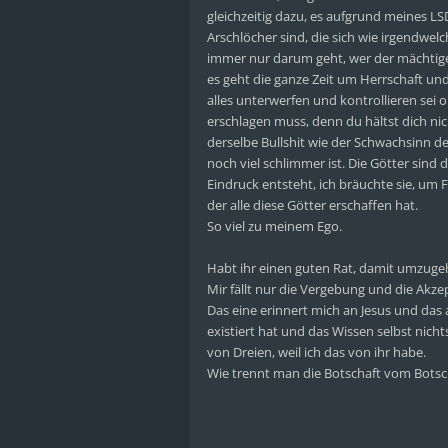
gleichzeitig dazu, es aufgrund meines L
Arschlöcher sind, die sich wie irgendwe
immer nur darum geht, wer der mächtiger
es geht die ganze Zeit um Herrschaft und 
alles unterwerfen und kontrollieren se
erschlagen muss, denn du hältst dich ni
derselbe Bullshit wie der Schwachsinn de
noch viel schlimmer ist. Die Götter sin
Eindruck entsteht, ich bräuchte sie, um 
der alle diese Götter erschaffen hat.
So viel zu meinem Ego.
Habt ihr einen guten Rat, damit umzugehe
Mir fällt nur die Vergebung und die Akze
Das eine erinnert mich an Jesus und das
existiert hat und das Wissen selbst nich
von Dreien, weil ich das von ihr habe.
Wie trennt man die Botschaft vom Botsch