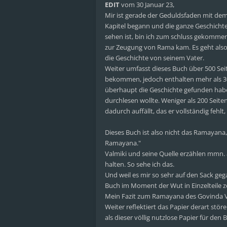
EDIT
vom 30 Januar 23,
Mir ist gerade der Geduldsfaden mit de
Kapitel begann und die ganze Geschicht
sehen ist, bin ich zum schluss gekommen
zur Zeugung von Rama kam. Es geht also 
die Geschichte von seinem Vater.
Weiter umfasst dieses Buch über 500 Sei
bekommen, jedoch enthalten mehr als 300
überhaupt die Geschichte gefunden habe 
durchlesen wollte. Weniger als 200 Seit
dadurch auffällt, das er vollständig feh
Dieses Buch ist also nicht das Ramayana
Ramayana."
Valmiki und seine Quelle erzählen mmn.
halten. So sehe ich das.
Und weil es mir so sehr auf den Sack gega
Buch im Moment der Wut in Einzelteile z
Mein Fazit zum Ramayana des Govinda Ver
Weiter reflektiert das Papier derart stör
als dieser völlig nutzlose Papier für den