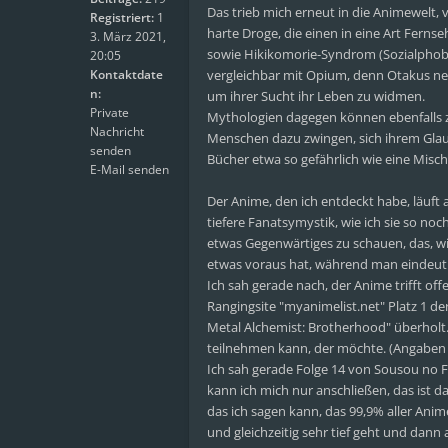
Das trieb mich erneut in die Animewelt, 
Registriert:
1
harte Droge, die einen in eine Art Fern
3. März 2021,
sowie Hikikomorie-Syndrom (Sozialphobie
20:05
Kontaktdate
vergleichbar mit Opium, denn Otakus nei
n:
um ihrer Sucht ihr Leben zu widmen.
Private
Mythologien dagegen können ebenfalls zu
Nachricht
Menschen dazu zwingen, sich ihrem Glau
senden
Bücher etwa so gefährlich wie eine Misc
E-Mail senden
Der Anime, den ich entdeckt habe, läuft
tiefere Fanatsymystik, wie ich sie so no
etwas Gegenwärtiges zu schauen, das, w
etwas voraus hat, während man eindeuti
Ich sah gerade nach, der Anime trifft offe
Rangingsite "myanimelist.net" Platz 1 der
Metal Alchemist: Brotherhood" überholt.
teilnehmen kann, der möchte. (Angabe
Ich sah gerade Folge 14 von Sousou no Fr
kann ich mich nur anschließen, das ist 
das ich sagen kann, das 99,9% aller Anim
und gleichzeitig sehr tief geht und dan