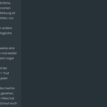
hrliche,
Phenomen
Wirkung ist
öhlen, nur
ar andere
logische
rweise eine
en mal wieder
uenz sogar
uf der
1 "Full
 jeder
bis hierhin
g gesehen,
e Vibes hat
 Schaut euch