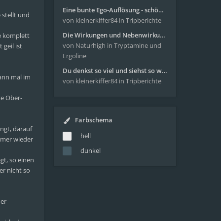
Eine bunte Ego-Auflösung - schöne Reise mit 4-AcO-DMT
 stellt und
von kleinerkiffer84
in Tripberichte
Die Wirkungen und Nebenwirkungen von LSD
ne komplett
von Naturhigh
in Tryptamine und
 geil ist
Ergoline
Du denkst so viel und siehst so wenig - wunderbare Reise mit 4g Pilze
wann mal im
von kleinerkiffer84
in Tripberichte
te Ober-
Farbschema
ingt, darauf
hell
mmer wieder
dunkel
gt, so einen
er nicht so
der