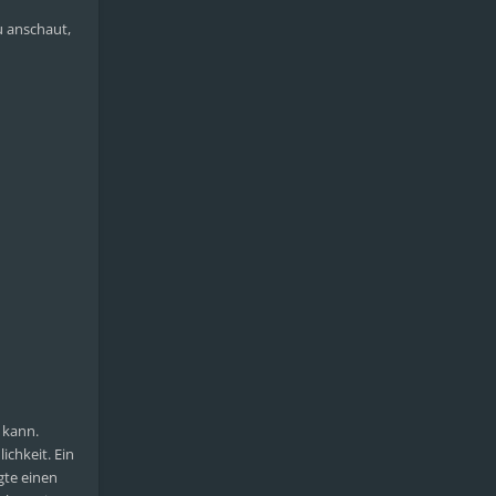
u anschaut,
 kann.
ichkeit. Ein
gte einen