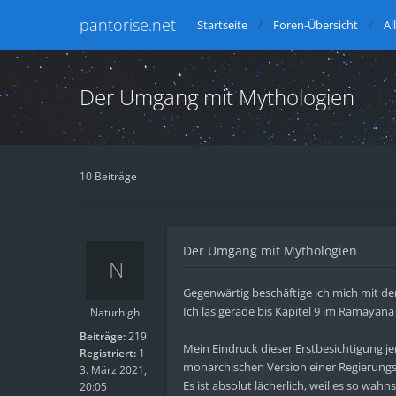
pantorise.net
Startseite
Foren-Übersicht
Al
Der Umgang mit Mythologien
10 Beiträge
Der Umgang mit Mythologien
Gegenwärtig beschäftige ich mich mit 
Ich las gerade bis Kapitel 9 im Ramayana
Naturhigh
Beiträge:
219
Mein Eindruck dieser Erstbesichtigung jen
Registriert:
1
monarchischen Version einer Regierungsre
3. März 2021,
Es ist absolut lächerlich, weil es so wahn
20:05