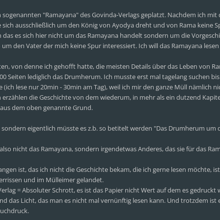
m sogenannten "Ramayana" des Govinda-Verlags geplatzt. Nachdem ich mit 
e sich ausschließlich um den König von Ayodya dreht und von Rama keine S
 das es sich hier nicht um das Ramayana handelt sondern um die Vorgeschi
um den Vater der mich keine Spur interessiert. Ich will das Ramayana lesen
ten, von denne ich gehofft hatte, die meisten Details über das Leben von R
 Seiten lediglich das Drumherum. Ich musste erst mal tagelang suchen bis
(ich lese nur 20min - 30min am Tag), weil ich mir den ganze Müll nämlich ni
en erzählen die Geschichte von dem wiederum, in mehr als ein dutzend Kapit
lt, aus dem oben genannte Grund.
, sondern eigentlich müsste es z.b. so betitelt werden "Das Drumherum um 
 also nicht das Ramayana, sondern irgendetwas Anderes, das sie für das R
ngen ist, das ich nicht die Geschichte bekam, die ich gerne lesen möchte, is
errissen und im Mülleimer gelandet.
lag = Absoluter Schrott, es ist das Papier nicht Wert auf dem es gedruckt 
end das Licht, das man es nicht mal vernünftig lesen kann. Und trotzdem ist 
 Buchdruck.