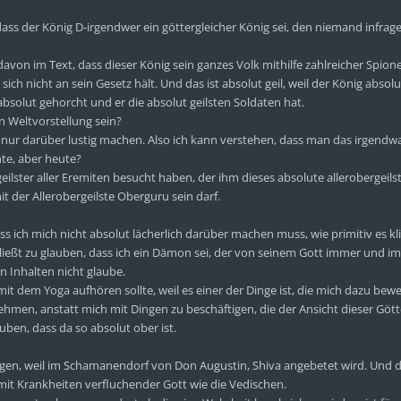
dass der König D-irgendwer ein göttergleicher König sei, den niemand infrage
avon im Text, dass dieser König sein ganzes Volk mithilfe zahlreicher Spio
ich nicht an sein Gesetz hält. Und das ist absolut geil, weil der König absolut
absolut gehorcht und er die absolut geilsten Soldaten hat.
on Weltvorstellung sein?
ch nur darüber lustig machen. Also ich kann verstehen, dass man das irgend
te, aber heute?
eilster aller Eremiten besucht haben, der ihm dieses absolute allerobergeils
 der Allerobergeilste Oberguru sein darf.
ss ich mich nicht absolut lächerlich darüber machen muss, wie primitiv es kl
hließt zu glauben, dass ich ein Dämon sei, der von seinem Gott immer und i
n Inhalten nicht glaube.
it dem Yoga aufhören sollte, weil es einer der Dinge ist, die mich dazu bewe
hmen, anstatt mich mit Dingen zu beschäftigen, die der Ansicht dieser Gött
auben, dass da so absolut ober ist.
liegen, weil im Schamanendorf von Don Augustin, Shiva angebetet wird. Und 
n mit Krankheiten verfluchender Gott wie die Vedischen.