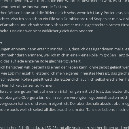
 ernst nehmen, was dort als die eine Wahrheit beschrieben wird, es ist für
in Phenomen ohne innewohnende Existenz.
chen Wissen habe und die Bilder die ich sehe, wenn ich Harry Potter lese, sind
lechter. Also ich sah schon ein Bild von Dumbledore und Snape vor mir, wie s
ef ansahen und ich sah schon Vishnu wie er mit ausgestreckten Armen Pir
elte. Das eine war nicht wirklicher gleich dem Anderen.
t.
ngen erinnere, dann erzählt mir das LSD, dass ich das irgendwann mal alles
icht mehr daran erinnere, weil ich mich in eine kleine Rolle im großen Tanz 
 das auf jede einzelne Rolle gleichzeitig verteilt.
ch herrschen will, bestenfalls einen der lieben kann, ohne selbst geliebt we
wie LSD mir erzählt, letztendlich mein eigenes innerstes Herz ist, das gleichze
rschiedenen Rollen geteilt wird, die letztendlich auch ich selbst erschaffen 
 Herrlichkeit tanzen zu können.
ie zu einem guten Teil, auf meinen Erfahrungen mit LSD fußt, das letztendli
olut obergeile Oberguru bin, der in seinem verengten, egobeeinflussten nüc
 vergessen hat wie und warum eigentlich. Der aber deshalb absolut obermeg
andere auch, weil ich selbst all dies brauche, um den Tanz des Lebens in sein
er vedischen Schriften dazu, LSD-25 und alle Analoge zu verherrlichen und me