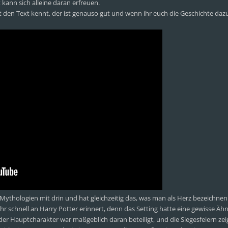
kann sich alleine daran erfreuen.
st den Text kennt, der ist genauso gut und wenn ihr euch die Geschichte daz
 Mythologien mit drin und hat gleichzeitig das, was man als Herz bezeichnen
r schnell an Harry Potter erinnert, denn das Setting hatte eine gewisse Ähnl
er Hauptcharakter war maßgeblich daran beteiligt, und die Siegesfeiern zei