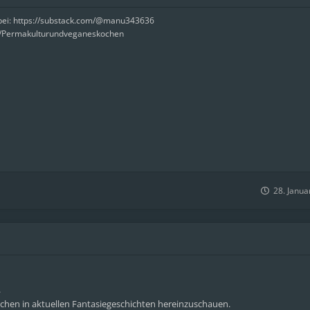
rbei: https://substack.com/@manu343636
e/Permakulturundveganeskochen
28. Janua
.
schen in aktuellen Fantasiegeschichten hereinzuschauen.