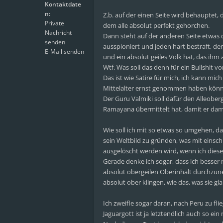
Kontaktdate
n:
Z.b. auf der einen Seite wird behauptet, 
Private
dem alle absolut perfekt gehorchen.
Nachricht
Dann steht auf der anderen Seite etwas d
senden
ausspioniert und jeden hart bestraft, der s
E-Mail senden
und ein absolut geiles Volk hat, das ihm 
Wtf. Was soll das denn für ein Bullshit v
Das ist wie Satire für mich, ich kann mi
Mittelalter ernst genommen haben könn
Der Guru Valmiki soll dafür den Alleoberg
Ramayana übermittelt hat, damit er damit
Wie soll ich mit so etwas so umgehen, da
sein Weltbild zu gründen, was mit einsc
ausgelöscht werden wird, wenn ich diese
Gerade denke ich sogar, dass ich besser m
absolut obergeilen Oberinhalt durchzune
absolut ober klingen, wie das, was sie gl
Ich zweifle sogar daran, nach Peru zu f
Jaguargott ist ja letztendlich auch so ei