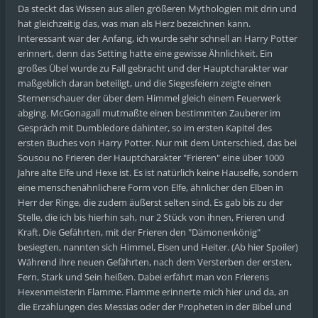
Da steckt das Wissen aus allen größeren Mythologien mit drin und
hat gleichzeitig das, was man als Herz bezeichnen kann.
Interessant war der Anfang, ich wurde sehr schnell an Harry Potter
erinnert, denn das Setting hatte eine gewisse Ähnlichkeit. Ein
großes Übel wurde zu Fall gebracht und der Hauptcharakter war
maßgeblich daran beteiligt, und die Siegesfeiern zeigte einen
Sternenschauer der über dem Himmel gleich einem Feuerwerk
abging. McGonagall mutmaßte einen bestimmten Zauberer im
Gespräch mit Dumbledore dahinter, so im ersten Kapitel des
ersten Buches von Harry Potter. Nur mit dem Unterschied, das bei
Sousou no Frieren der Hauptcharakter "Frieren" eine über 1000
Jahre alte Elfe und Hexe ist. Es ist natürlich keine Hauselfe, sondern
eine menschenähnlichere Form von Elfe, ähnlicher den Elben in
Herr der Ringe, die zudem äußerst selten sind. Es gab bis zu der
Stelle, die ich bis hierhin sah, nur 2 Stück von ihnen, Frieren und
Kraft. Die Gefährten, mit der Frieren den "Dämonenkönig"
besiegten, nannten sich Himmel, Eisen und Heiter. (Ab hier Spoiler)
Während ihre neuen Gefährten, nach dem Versterben der ersten,
Fern, Stark und Sein heißen. Dabei erfährt man von Frierens
Hexenmeisterin Flamme. Flamme erinnerte mich hier und da, an
die Erzählungen des Messias oder der Propheten in der Bibel und