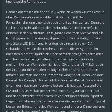
irgendwelche Romane aus.
Danach dachte ich mir aber, "Hey, wenn ich wissen will was Yeshua
über Reinkarnation zu erzählen hat, kann ich mit der
Fernwahrnehmung eigentlich auch direkt zu ihm gehen." Denn die
Hellsicht ist nicht auf die Erde beschränkt. Am liebsten reiße ich
ohnehin in den Weltraum. Diese ganze Geheimen Archive sind alle
längst gegen remote viewing abgeschirmt. Das bestätigt mir auch
eine ältere LSD Erfahrung. Hier flog ich einmal in so ein CIA
Gebäude und war in der Tasche von einem dieser Agenten. Im
nächsten Moment spürte ich einen heftigen schlag, als hätte mich
ein Elektroschocker getroffen und ich war wieder zurück in
meinem Körper. Wahrscheinlich ist di CIA und das US-Militär auch
der Grund für diese niederträchtige Geheimniskrämerei in den
Inhalten, die man über das Remote Viewing findet. Denn von dort
kommt das Konzept, das natürlich schon viel älter ist. Sie erklären
einem dort, das man irgendwie festgestellt hat, das Russland die
CIA und das US-Militär per Fernwahrnehmung ausspioniert hat
und dann entwickelten sie mithilfe von entsprechenden Experten
Gegenmaßnahmen. Ich denke aber das die Fernwahrnehmung viel
besser zur Erforschung des Weltraums und anderer Dinge geeignet
ist, als für dieses unreife Geheimniszeug irgendwelcher