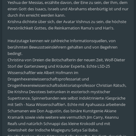
Yeshua der Messias, erzählte davon, der Eine zu sein, der Ihm, dem
einen Gott des Isaacs, Israels und Abrahams ebenbürtig ist und nur
durch ihn erreicht werden kann.
Krishna dichtete über sich, der Avatar Vishnus zu sein, die höchste
Persönlichkeit Gottes, die Reinkarnation Rama's und Hari's.
Heutzutage kennen wir zahlreiche Informationsquellen, von
berühmten Bewusstseinslehrern gehalten und von Begehren
bedingt.
Christina von Dreien die Botschafterin der neuen Zeit, Wolf-Dieter
Storl der Gartenzwerg und Kräuter Experte, Echte LSD-25
Wissenschaftler wie Albert Hofmann im
Drogenhexereiwissenschaftsprofessariat und
Drogenhexereiwissenschaftsdoktoriatsprofessor Christian Rätsch,
Die Krishna Devotees betrunken in esoterisch mystischer
Supertrance, Spinnerbanden wie selbst indoktrinierte /Gespräche
mit Seth - Nasa Wissenschaftler\. Echte mit Ayahuasca arbeitende
Schamanen wie Don Augustin, das binäre Kunstgenie Akiane
Kramarik sowie viele weitere wie vermutlich Jim Carry, Keannu
Reafs und natürlich Schnappi das kleine Krokodil und mit
Gewissheit der Indische Magieguru Satya Sai Baba.