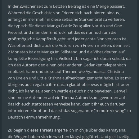
In der Zwischenzeit zum Letzten Beitrag ist eine Menge passiert.
Während die Geschichte von Frieren sich nach hinten hinaus,
anfängt immer mehr in diese seltsame Stärkemoral zu verlieren,
die typisch für dieses Manga-Battle Zeug aller Naruto und One
Piece ist und man den Eindruck hat das es nur noch um die
größtmögliche Kampfkraft geht und jeder echte Sinn verloren ist.
Was offensichtlich auch die Autoren von Frieren merken, denn seit
2 Monaten ist der Manga im Stillstand und die Vibes deuten auf
komplette Beendigung hin. Vielleicht bin sogar ich daran schuld, da
ich den Autoren den einen oder anderen Gedanken telepathisch
impliziert habe und sie so auf Themen wie Ayahuasca, Christina
von Dreien und Little Krishna aufmerksam gemacht habe. Es ist mir
übrigens auch egal ob ihre daran glaubt ob sowas möglich ist oder
nicht, ich kann es, aber ich werde es euch nicht beweisen. Derweil
sind meine Antennen auf ein Thema Aufmerksam geworden auf
das ich euch stattdessen verweise kann, damit ihr euch darüber
informieren könnt und das ist das sogenannte "remote viewing" zu
Deutsch Fernwahrnehmung.
Zu beginn dieses Threats ärgerte ich mich ja über das Ramayana,
die Wogen haben sich inzwischen längst geglättet. Und gleichzeitig