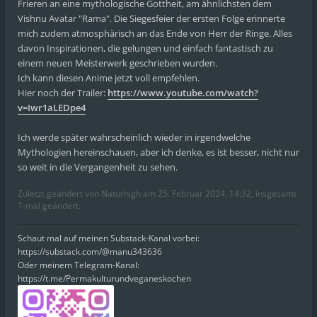
Frieren an eine mythologische Gottheit, am ähnlichsten dem
Vishnu Avatar "Rama". Die Siegesfeier der ersten Folge erinnerte
mich zudem atmosphärisch an das Ende von Herr der Ringe. Alles
davon Inspirationen, die gelungen und einfach fantastisch zu
einem neuen Meisterwerk geschrieben wurden.
Ich kann diesen Anime jetzt voll empfehlen.
Hier noch der Trailer:
https://www.youtube.com/watch?
v=Iwr1aLEDpe4
Ich werde später wahrscheinlich wieder in irgendwelche
Mythologien hereinschauen, aber ich denke, es ist besser, nicht nur
so weit in die Vergangenheit zu sehen.
Zuletzt geändert von
Naturhigh
am 25. Februar 2024, 14:32, insgesamt
1-mal geändert.
Schaut mal auf meinen Substack-Kanal vorbei:
https://substack.com/@manu343636
Oder meinem Telegram-Kanal:
https://t.me/Permakulturundveganeskochen