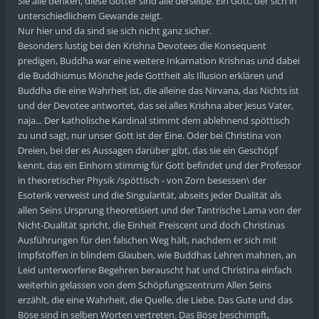
Sie alle denken, diese Götter sind alle derselbe. Ein Gott, der sich in
unterschiedlichem Gewande zeigt.
Nur hier und da sind sie sich nicht ganz sicher.
Besonders lustig bei den Krishna Devotees die Konsequent
predigen, Buddha war eine weitere Inkarnation Krishnas und dabei
die Buddhismus Mönche jede Gottheit als Illusion erklären und
Buddha die eine Wahrheit ist, die alleine das Nirvana, das Nichts ist
und der Devotee antwortet, das sei alles Krishna aber Jesus Vater,
naja... Der katholische Kardinal stimmt dem ablehnend spöttisch
zu und sagt, nur unser Gott ist der Eine. Oder bei Christina von
Dreien, bei der es Aussagen darüber gibt, das sie ein Geschöpf
kennt, das ein Einhorn stimmig für Gott befindet und der Professor
in theoretischer Physik /spöttisch - von Zorn besessen\ der
Esoterik verweist und die Singularität, abseits jeder Dualität als
allen Seins Ursprung theoretisiert und der Tantrische Lama von der
Nicht-Dualität spricht, die Einheit Preiscent und doch Christinas
Ausführungen für den falschen Weg hält, nachdem er sich mit
Impfstoffen in blindem Glauben, wie Buddhas Lehren mahnen, an
Leid unterworfene Begehren berauscht hat und Christina einfach
weiterhin gelassen von dem Schöpfungszentrum Allen Seins
erzählt, die eine Wahrheit, die Quelle, die Liebe. Das Gute und das
Böse sind in selben Worten vertreten. Das Böse beschimpft,