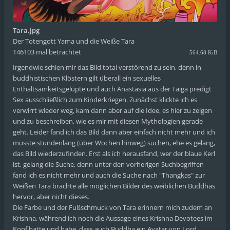
Tara.jpg
Der Totengott Yama und die Weiße Tara
146103 mal betrachtet
564.68 KiB
Irgendwie schien mir das Bild total verstörend zu sein, denn in
buddhistischen Klöstern gilt überall ein sexuelles
Enthaltsamkeitsgelüpte und auch Anastasia aus der Taiga predigt
Sex ausschließlich zum Kinderkriegen. Zunächst klickte ich es
verwirrt wieder weg, kam dann aber auf die Idee, es hier zu zeigen
und zu beschreiben, wie es mir mit diesen Mythologien gerade
geht. Leider fand ich das Bild dann aber einfach nicht mehr und ich
musste stundenlang (über Wochen hinweg) suchen, ehe es gelang,
das Bild wiederzufinden. Erst als ich herausfand, wer der blaue Kerl
ist, gelang die Suche, denn unter den vorherigen Suchbegriffen
fand ich es nicht mehr und auch die Suche nach "Thangkas" zur
Weißen Tara brachte alle möglichen Bilder des weiblichen Buddhas
hervor, aber nicht dieses.
Die Farbe und der Fußschmuck von Tara erinnern mich zudem an
Krishna, während ich noch die Aussage eines Krishna Devotees im
Kopf hatte und habe, dass auch Buddha ein Avatar von Lord