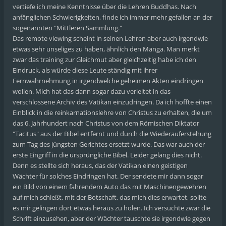
vertiefe ich meine Kenntnisse über die Lehren Buddhas. Nach
anfänglichen Schwierigkeiten, finde ich immer mehr gefallen an der
sogenannten "Mittleren Sammlung."
Das remote viewing scheint in seinen Lehren aber auch irgendwie
etwas sehr unseliges zu haben, ähnlich den Manga. Man merkt
zwar das training zur Gleichmut aber gleichzeitig habe ich den
Eindruck, als würde diese Leute ständig mit ihrer
Fernwahrnehmung in irgendwelche geheimen Akten eindringen
wollen. Mich hat das dann sogar dazu verleitet in das
verschlossene Archiv des Vatikan einzudringen. Da ich hoffte einen
Einblick in die reinkarnationslehre von Christus zu erhalten, die um
das 6. Jahrhundert nach Christus von dem Römischen Diktator
"Tacitus" aus der Bibel entfernt und durch die Wiederauferstehung
zum Tag des jüngsten Gerichtes ersetzt wurde. Das war auch der
erste Eingriff in die ursprüngliche Bibel. Leider gelang dies nicht.
Denn es stellte sich heraus, das der Vatikan einen geistigen
Wächter für solches Eindringen hat. Der sendete mir dann sogar
ein Bild von einem fahrendem Auto das mit Maschinengewehren
auf mich schießt, mit der Botschaft, das mich dies erwartet, sollte
es mir gelingen dort etwas heraus zu holen. Ich versuchte zwar die
Schrift einzusehen, aber der Wächter tauschte sie irgendwie gegen