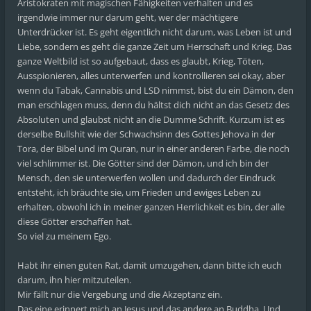
Aristokraten mit magischen Fähigkeiten verhalten und es
irgendwie immer nur darum geht, wer der mächtigere
Unterdrücker ist. Es geht eigentlich nicht darum, was Leben ist und
Liebe, sondern es geht die ganze Zeit um Herrschaft und Krieg. Das
ganze Weltbild ist so aufgebaut, dass es glaubt, Krieg, Töten,
Ausspionieren, alles unterwerfen und kontrollieren sei okay, aber
wenn du Tabak, Cannabis und LSD nimmst, bist du ein Dämon, den
man erschlagen muss, denn du hältst dich nicht an das Gesetz des
Absoluten und glaubst nicht an die Dumme Schrift. Kurzum ist es
derselbe Bullshit wie der Schwachsinn des Gottes Jehova in der
Tora, der Bibel und im Quran, nur in einer anderen Farbe, die noch
viel schlimmer ist. Die Götter sind der Dämon, und ich bin der
Mensch, den sie unterwerfen wollen und dadurch der Eindruck
entsteht, ich bräuchte sie, um Frieden und ewiges Leben zu
erhalten, obwohl ich in meiner ganzen Herrlichkeit es bin, der alle
diese Götter erschaffen hat.
So viel zu meinem Ego.
Habt ihr einen guten Rat, damit umzugehen, dann bitte ich euch
darum, ihn hier mitzuteilen.
Mir fällt nur die Vergebung und die Akzeptanz ein.
Das eine erinnert mich an Jesus und das andere an Buddha. Und