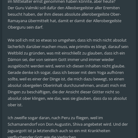
im Mittelalter ernst genommen haben könnte, aber heute?
Der Guru Valmiki soll dafür den Alleobergeilster aller Eremiten
besucht haben, der ihm dieses absolute allerobergeilste Ober-
Ramayana übermittelt hat, damit er damit der Allerobergeilste
Oberguru sein darf.
Wie soll ich mit so etwas so umgehen, dass ich mich nicht absolut
lächerlich darüber machen muss, wie primitiv es klingt, darauf sein
Weltbild zu gründen, was mit einschließt zu glauben, dass ich ein
Dämon sei, der von seinem Gott immer und immer wieder
ausgelöscht werden wird, wenn ich diesen Inhalten nicht glaube.
Gerade denke ich sogar, dass ich besser mit dem Yoga aufhören
sollte, weil es einer der Dinge ist, die mich dazu bewegt, so einen
absolut obergeilen Oberinhalt durchzunehmen, anstatt mich mit
Dingen zu beschäftigen, die der Ansicht dieser Götter nicht so
absolut ober klingen, wie das, was sie glauben, dass da so absolut
ober ist.
Ich zweifle sogar daran, nach Peru zu fliegen, weil im
Schamanendorf von Don Augustin, Shiva angebetet wird. Und der
Jaguargott ist ja letztendlich auch so ein mit Krankheiten
verfluchender Gott wie die Vedischen.