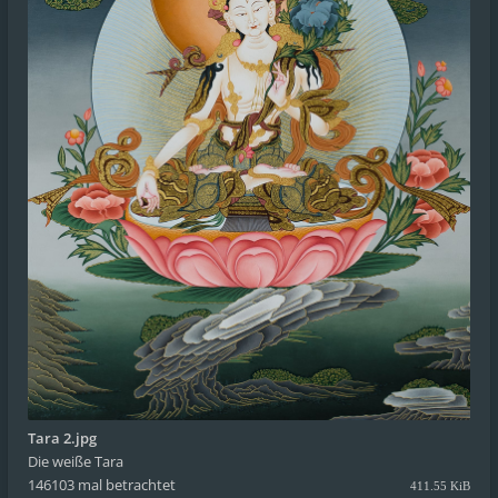
Tara 2.jpg
Die weiße Tara
146103 mal betrachtet
411.55 KiB