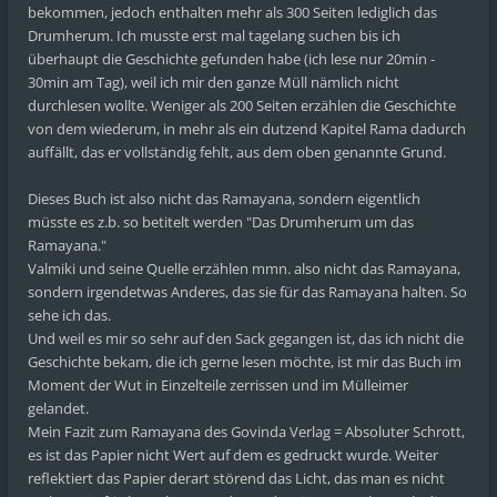
bekommen, jedoch enthalten mehr als 300 Seiten lediglich das
Drumherum. Ich musste erst mal tagelang suchen bis ich
überhaupt die Geschichte gefunden habe (ich lese nur 20min -
30min am Tag), weil ich mir den ganze Müll nämlich nicht
durchlesen wollte. Weniger als 200 Seiten erzählen die Geschichte
von dem wiederum, in mehr als ein dutzend Kapitel Rama dadurch
auffällt, das er vollständig fehlt, aus dem oben genannte Grund.
Dieses Buch ist also nicht das Ramayana, sondern eigentlich
müsste es z.b. so betitelt werden "Das Drumherum um das
Ramayana."
Valmiki und seine Quelle erzählen mmn. also nicht das Ramayana,
sondern irgendetwas Anderes, das sie für das Ramayana halten. So
sehe ich das.
Und weil es mir so sehr auf den Sack gegangen ist, das ich nicht die
Geschichte bekam, die ich gerne lesen möchte, ist mir das Buch im
Moment der Wut in Einzelteile zerrissen und im Mülleimer
gelandet.
Mein Fazit zum Ramayana des Govinda Verlag = Absoluter Schrott,
es ist das Papier nicht Wert auf dem es gedruckt wurde. Weiter
reflektiert das Papier derart störend das Licht, das man es nicht