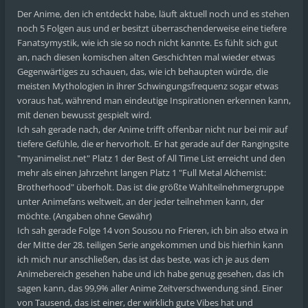
Der Anime, den ich entdeckt habe, läuft aktuell noch und es stehen
noch 5 Folgen aus und er besitzt überraschenderweise eine tiefere
Fanatsymystik, wie ich sie so noch nicht kannte. Es fühlt sich gut
an, nach diesen komischen alten Geschichten mal wieder etwas
Gegenwärtiges zu schauen, das, wie ich behaupten würde, die
meisten Mythologien in ihrer Schwingungsfrequenz sogar etwas
voraus hat, während man eindeutige Inspirationen erkennen kann,
mit denen bewusst gespielt wird.
Ich sah gerade nach, der Anime trifft offenbar nicht nur bei mir auf
tiefere Gefühle, die er hervorholt. Er hat gerade auf der Rangingsite
"myanimelist.net" Platz 1 der Best of All Time List erreicht und den
mehr als einen Jahrzehnt langen Platz 1 "Full Metal Alchemist:
Brotherhood" überholt. Das ist die größte Wahlteilnehmergruppe
unter Animefans weltweit, an der jeder teilnehmen kann, der
möchte. (Angaben ohne Gewähr)
Ich sah gerade Folge 14 von Sousou no Frieren, ich bin also etwa in
der Mitte der 28. teiligen Serie angekommen und bis hierhin kann
ich mich nur anschließen, das ist das beste, was ich je aus dem
Animebereich gesehen habe und ich habe genug gesehen, das ich
sagen kann, das 99,9% aller Anime Zeitverschwendung sind. Einer
von Tausend, das ist einer, der wirklich gute Vibes hat und