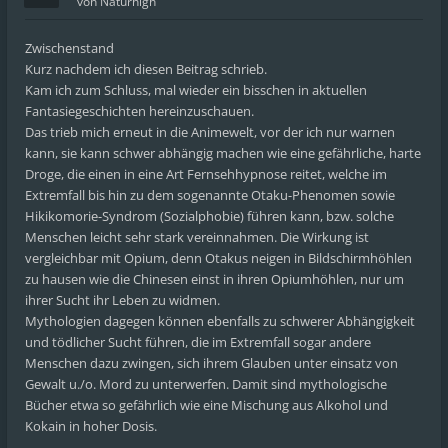
von
Naturhigh
Zwischenstand
Kurz nachdem ich diesen Beitrag schrieb.
Kam ich zum Schluss, mal wieder ein bisschen in aktuellen
Fantasiegeschichten hereinzuschauen.
Das trieb mich erneut in die Animewelt, vor der ich nur warnen
kann, sie kann schwer abhängig machen wie eine gefährliche, harte
Droge, die einen in eine Art Fernsehhypnose reitet, welche im
Extremfall bis hin zu dem sogenannte Otaku-Phenomen sowie
Hikikomorie-Syndrom (Sozialphobie) führen kann, bzw. solche
Menschen leicht sehr stark vereinnahmen. Die Wirkung ist
vergleichbar mit Opium, denn Otakus neigen in Bildschirmhöhlen
zu hausen wie die Chinesen einst in ihren Opiumhöhlen, nur um
ihrer Sucht ihr Leben zu widmen.
Mythologien dagegen können ebenfalls zu schwerer Abhängigkeit
und tödlicher Sucht führen, die im Extremfall sogar andere
Menschen dazu zwingen, sich ihrem Glauben unter einsatz von
Gewalt u./o. Mord zu unterwerfen. Damit sind mythologische
Bücher etwa so gefährlich wie eine Mischung aus Alkohol und
Kokain in hoher Dosis.