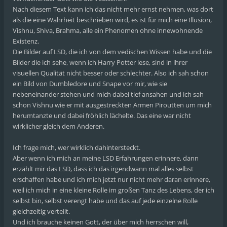
Nach diesem Text kann ich das nicht mehr ernst nehmen, was dort
als die eine Wahrheit beschrieben wird, es ist für mich eine Illusion,
Vishnu, Shiva, Brahma, alle ein Phenomen ohne innewohnende
Existenz.
Die Bilder auf LSD, die ich von dem vedischen Wissen habe und die
Bilder die ich sehe, wenn ich Harry Potter lese, sind in ihrer
visuellen Qualität nicht besser oder schlechter. Also ich sah schon
ein Bild von Dumbledore und Snape vor mir, wie sie
nebeneinander stehen und mich dabei tief ansahen und ich sah
schon Vishnu wie er mit ausgestreckten Armen Piroutten um mich
herumtanzte und dabei fröhlich lächelte. Das eine war nicht
wirklicher gleich dem Anderen.
Ich frage mich, wer wirklich dahintersteckt.
Aber wenn ich mich an meine LSD Erfahrungen erinnere, dann
erzählt mir das LSD, dass ich das irgendwann mal alles selbst
erschaffen habe und ich mich jetzt nur nicht mehr daran erinnere,
weil ich mich in eine kleine Rolle im großen Tanz des Lebens, der ich
selbst bin, selbst verengt habe und das auf jede einzelne Rolle
gleichzeitig verteilt.
Und ich brauche keinen Gott, der über mich herrschen will,