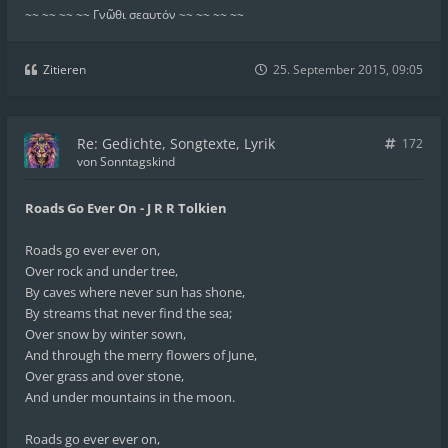
~~ ~~ ~~ ~~ Γνῶθι σεαυτόν ~~ ~~ ~~ ~~
Zitieren
25. September 2015, 09:05
Re: Gedichte, Songtexte, Lyrik
172
von
Sonntagskind
Roads Go Ever On - J R R Tolkien
Roads go ever ever on,
Over rock and under tree,
By caves where never sun has shone,
By streams that never find the sea;
Over snow by winter sown,
And through the merry flowers of June,
Over grass and over stone,
And under mountains in the moon.
Roads go ever ever on,