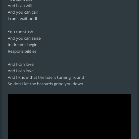
And I can will
And you can call
I can't wait until
You can stash
And you can seize
In dreams begin
Responsibilities
And I can love
And I can love
And I know that the tide is turning 'round
So don't let the bastards grind you down