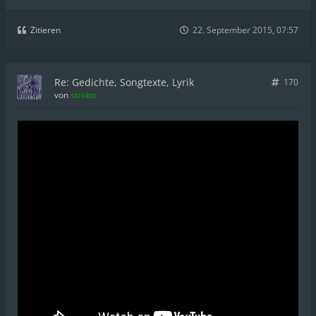
Zitieren
22. September 2015, 07:57
Re: Gedichte, Songtexte, Lyrik
170
von
strobo