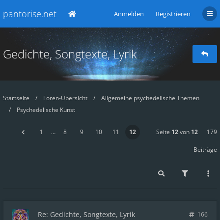
pantorise.net
Anmelden
Registrieren
Gedichte, Songtexte, Lyrik
Startseite
Foren-Übersicht
Allgemeine psychedelische Themen
Psychedelische Kunst
1
…
8
9
10
11
12
Seite
12
von
12
179
Beiträge
Re: Gedichte, Songtexte, Lyrik
166