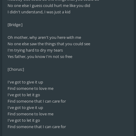
No one else I guess could hurt me like you did
I didn't understand, I was just a kid
[Bridge:]
Oh mother, why aren't you here with me
No one else saw the things that you could see
I'm trying hard to dry my tears
Yes father, you know I'm not so free
[Chorus:]
I've got to give it up
Find someone to love me
I've got to let it go
Find someone that I can care for
I've got to give it up
Find someone to love me
I've got to let it go
Find someone that I can care for