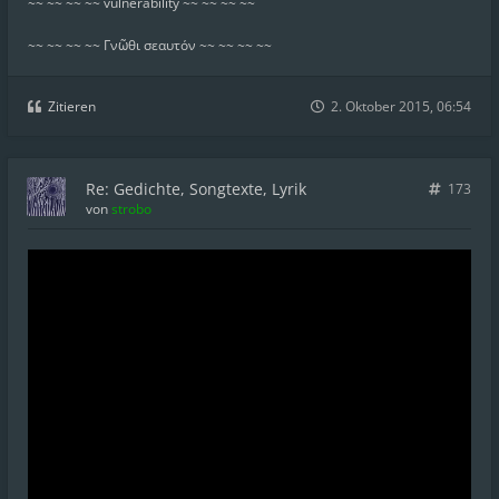
~~ ~~ ~~ ~~ vulnerability ~~ ~~ ~~ ~~
~~ ~~ ~~ ~~ Γνῶθι σεαυτόν ~~ ~~ ~~ ~~
Zitieren
2. Oktober 2015, 06:54
Re: Gedichte, Songtexte, Lyrik
173
von
strobo