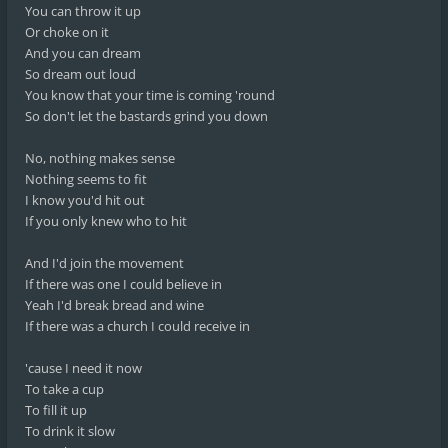
You can throw it up
Or choke on it
And you can dream
So dream out loud
You know that your time is coming 'round
So don't let the bastards grind you down
No, nothing makes sense
Nothing seems to fit
I know you'd hit out
If you only knew who to hit
And I'd join the movement
If there was one I could believe in
Yeah I'd break bread and wine
If there was a church I could receive in
'cause I need it now
To take a cup
To fill it up
To drink it slow