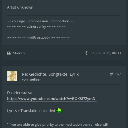
Artist unknown
~~ courage ~ compassion ~ connection ~~
~~ ~~ ~~ ~~ vulnerability ~~ ~~ ~~ ~~
~~ ~~ ~~ ~~ Γνῶθι σεαυτόν ~~ ~~ ~~ ~~
Zitieren
17. Juni 2015, 06:33
Re: Gedichte, Songtexte, Lyrik
167
von
raellear
Das Herzsutra:
https://www.youtube.com/watch?v=BOK8f7ZymDI
Lyrics + Translation included
"if we are able to give priority to the meditation then all else will