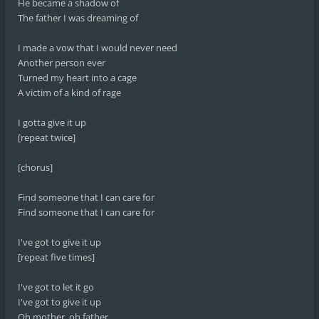
He became a shadow of
The father I was dreaming of
I made a vow that I would never need
Another person ever
Turned my heart into a cage
A victim of a kind of rage
I gotta give it up
[repeat twice]
[chorus]
Find someone that I can care for
Find someone that I can care for
I've got to give it up
[repeat five times]
I've got to let it go
I've got to give it up
Oh mother, oh father