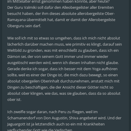
im Mittelalter ernst genommen haben könnte, aber heute?
Der Guru Valmiki soll dafür den Alleobergeilster aller Eremiten
besucht haben, der ihm dieses absolute allerobergeilste Ober-
Ramayana übermittelt hat, damit er damit der Allerobergeilste
Oberguru sein darf.
Wie soll ich mit so etwas so umgehen, dass ich mich nicht absolut
lächerlich darüber machen muss, wie primitiv es klingt, darauf sein
Weltbild zu gründen, was mit einschließt zu glauben, dass ich ein
Dämon sei, der von seinem Gott immer und immer wieder
ausgelöscht werden wird, wenn ich diesen Inhalten nicht glaube.
Gerade denke ich sogar, dass ich besser mit dem Yoga aufhören
sollte, weil es einer der Dinge ist, die mich dazu bewegt, so einen
absolut obergeilen Oberinhalt durchzunehmen, anstatt mich mit
Dingen zu beschäftigen, die der Ansicht dieser Götter nicht so
absolut ober klingen, wie das, was sie glauben, dass da so absolut
ober ist.
Ich zweifle sogar daran, nach Peru zu fliegen, weil im
Schamanendorf von Don Augustin, Shiva angebetet wird. Und der
Jaguargott ist ja letztendlich auch so ein mit Krankheiten
verfluchender Gott wie die Vedischen.