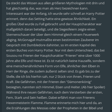
Da steckt das Wissen aus allen größeren Mythologien mit drin und
hat gleichzeitig das, was man als Herz bezeichnen kann.
Interessant war der Anfang, ich wurde sehr schnell an Harry Potter
erinnert, denn das Setting hatte eine gewisse Ähnlichkeit. Ein
großes Übel wurde zu Fall gebracht und der Hauptcharakter war
maßgeblich daran beteiligt, und die Siegesfeiern zeigte einen
Sternenschauer der über dem Himmel gleich einem Feuerwerk
abging. McGonagall mutmaßte einen bestimmten Zauberer im
Gespräch mit Dumbledore dahinter, so im ersten Kapitel des
ersten Buches von Harry Potter. Nur mit dem Unterschied, das bei
Sousou no Frieren der Hauptcharakter "Frieren" eine über 1000
Jahre alte Elfe und Hexe ist. Es ist natürlich keine Hauselfe, sondern
eine menschenähnlichere Form von Elfe, ähnlicher den Elben in
Herr der Ringe, die zudem äußerst selten sind. Es gab bis zu der
Stelle, die ich bis hierhin sah, nur 2 Stück von ihnen, Frieren und
Kraft. Die Gefährten, mit der Frieren den "Dämonenkönig"
besiegten, nannten sich Himmel, Eisen und Heiter. (Ab hier Spoiler)
Während ihre neuen Gefährten, nach dem Versterben der ersten,
Fern, Stark und Sein heißen. Dabei erfährt man von Frierens
Hexenmeisterin Flamme. Flamme erinnerte mich hier und da, an
die Erzählungen des Messias oder der Propheten in der Bibel und