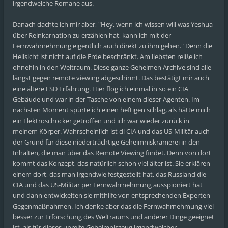
irgendwelche Romane aus.
Danach dachte ich mir aber, "Hey, wenn ich wissen will was Yeshua
über Reinkarnation zu erzählen hat, kann ich mit der
Fernwahrnehmung eigentlich auch direkt zu ihm gehen." Denn die
Hellsicht ist nicht auf die Erde beschränkt. Am liebsten reiße ich
ohnehin in den Weltraum. Diese ganze Geheimen Archive sind alle
längst gegen remote viewing abgeschirmt. Das bestätigt mir auch
eine ältere LSD Erfahrung. Hier flog ich einmal in so ein CIA
Gebäude und war in der Tasche von einem dieser Agenten. Im
nächsten Moment spürte ich einen heftigen schlag, als hätte mich
ein Elektroschocker getroffen und ich war wieder zurück in
meinem Körper. Wahrscheinlich ist di CIA und das US-Militär auch
der Grund für diese niederträchtige Geheimniskrämerei in den
Inhalten, die man über das Remote Viewing findet. Denn von dort
kommt das Konzept, das natürlich schon viel älter ist. Sie erklären
einem dort, das man irgendwie festgestellt hat, das Russland die
CIA und das US-Militär per Fernwahrnehmung ausspioniert hat
und dann entwickelten sie mithilfe von entsprechenden Experten
Gegenmaßnahmen. Ich denke aber das die Fernwahrnehmung viel
besser zur Erforschung des Weltraums und anderer Dinge geeignet
ist, als für dieses unreife Geheimniszeug irgendwelcher