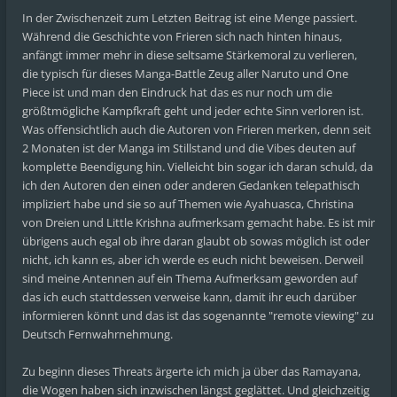
In der Zwischenzeit zum Letzten Beitrag ist eine Menge passiert.
Während die Geschichte von Frieren sich nach hinten hinaus,
anfängt immer mehr in diese seltsame Stärkemoral zu verlieren,
die typisch für dieses Manga-Battle Zeug aller Naruto und One
Piece ist und man den Eindruck hat das es nur noch um die
größtmögliche Kampfkraft geht und jeder echte Sinn verloren ist.
Was offensichtlich auch die Autoren von Frieren merken, denn seit
2 Monaten ist der Manga im Stillstand und die Vibes deuten auf
komplette Beendigung hin. Vielleicht bin sogar ich daran schuld, da
ich den Autoren den einen oder anderen Gedanken telepathisch
impliziert habe und sie so auf Themen wie Ayahuasca, Christina
von Dreien und Little Krishna aufmerksam gemacht habe. Es ist mir
übrigens auch egal ob ihre daran glaubt ob sowas möglich ist oder
nicht, ich kann es, aber ich werde es euch nicht beweisen. Derweil
sind meine Antennen auf ein Thema Aufmerksam geworden auf
das ich euch stattdessen verweise kann, damit ihr euch darüber
informieren könnt und das ist das sogenannte "remote viewing" zu
Deutsch Fernwahrnehmung.
Zu beginn dieses Threats ärgerte ich mich ja über das Ramayana,
die Wogen haben sich inzwischen längst geglättet. Und gleichzeitig