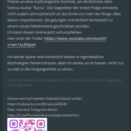
Frieren an eine mythologische Gottheit, am ähnlichsten dem
Vishnu Avatar "Rama". Die Siegesfeier der ersten Folge erinnerte
mich zudem atmosphärisch an das Ende von Herr der Ringe. Alles
davon Inspirationen, die gelungen und einfach fantastisch zu
einem neuen Meisterwerk geschrieben wurden.
Ich kann diesen Anime jetzt voll empfehlen.
Hier noch der Trailer:
https://www.youtube.com/watch?
v=Iwr1aLEDpe4
Ich werde später wahrscheinlich wieder in irgendwelche
Mythologien hereinschauen, aber ich denke, es ist besser, nicht nur
so weit in die Vergangenheit zu sehen.
Zuletzt geändert von
Naturhigh
am 25. Februar 2024, 14:32, insgesamt
1-mal geändert.
Schaut mal auf meinen Substack-Kanal vorbei:
https://substack.com/@manu343636
Oder meinem Telegram-Kanal:
https://t.me/Permakulturundveganeskochen