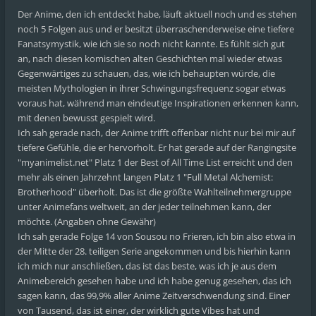
Der Anime, den ich entdeckt habe, läuft aktuell noch und es stehen
noch 5 Folgen aus und er besitzt überraschenderweise eine tiefere
Fanatsymystik, wie ich sie so noch nicht kannte. Es fühlt sich gut
an, nach diesen komischen alten Geschichten mal wieder etwas
Gegenwärtiges zu schauen, das, wie ich behaupten würde, die
meisten Mythologien in ihrer Schwingungsfrequenz sogar etwas
voraus hat, während man eindeutige Inspirationen erkennen kann,
mit denen bewusst gespielt wird.
Ich sah gerade nach, der Anime trifft offenbar nicht nur bei mir auf
tiefere Gefühle, die er hervorholt. Er hat gerade auf der Rangingsite
"myanimelist.net" Platz 1 der Best of All Time List erreicht und den
mehr als einen Jahrzehnt langen Platz 1 "Full Metal Alchemist:
Brotherhood" überholt. Das ist die größte Wahlteilnehmergruppe
unter Animefans weltweit, an der jeder teilnehmen kann, der
möchte. (Angaben ohne Gewähr)
Ich sah gerade Folge 14 von Sousou no Frieren, ich bin also etwa in
der Mitte der 28. teiligen Serie angekommen und bis hierhin kann
ich mich nur anschließen, das ist das beste, was ich je aus dem
Animebereich gesehen habe und ich habe genug gesehen, das ich
sagen kann, das 99,9% aller Anime Zeitverschwendung sind. Einer
von Tausend, das ist einer, der wirklich gute Vibes hat und