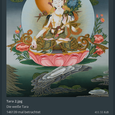
Tara 2.jpg
Die weiße Tara
146139 mal betrachtet
411.55 KiB