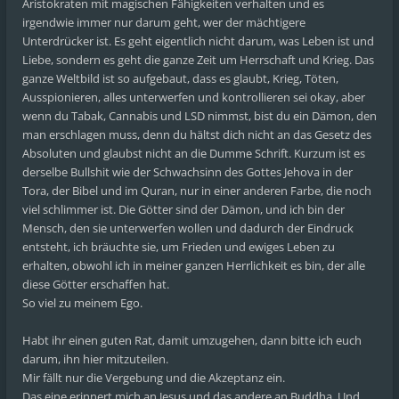
Aristokraten mit magischen Fähigkeiten verhalten und es
irgendwie immer nur darum geht, wer der mächtigere
Unterdrücker ist. Es geht eigentlich nicht darum, was Leben ist und
Liebe, sondern es geht die ganze Zeit um Herrschaft und Krieg. Das
ganze Weltbild ist so aufgebaut, dass es glaubt, Krieg, Töten,
Ausspionieren, alles unterwerfen und kontrollieren sei okay, aber
wenn du Tabak, Cannabis und LSD nimmst, bist du ein Dämon, den
man erschlagen muss, denn du hältst dich nicht an das Gesetz des
Absoluten und glaubst nicht an die Dumme Schrift. Kurzum ist es
derselbe Bullshit wie der Schwachsinn des Gottes Jehova in der
Tora, der Bibel und im Quran, nur in einer anderen Farbe, die noch
viel schlimmer ist. Die Götter sind der Dämon, und ich bin der
Mensch, den sie unterwerfen wollen und dadurch der Eindruck
entsteht, ich bräuchte sie, um Frieden und ewiges Leben zu
erhalten, obwohl ich in meiner ganzen Herrlichkeit es bin, der alle
diese Götter erschaffen hat.
So viel zu meinem Ego.
Habt ihr einen guten Rat, damit umzugehen, dann bitte ich euch
darum, ihn hier mitzuteilen.
Mir fällt nur die Vergebung und die Akzeptanz ein.
Das eine erinnert mich an Jesus und das andere an Buddha. Und