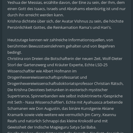
Yeshua der Messias, erzählte davon, der Eine zu sein, der Ihm, dem
einen Gott des Isaacs, Israels und Abrahams ebenbürtig ist und nur
durch ihn erreicht werden kann.
Krishna dichtete über sich, der Avatar Vishnus zu sein, die höchste
Persönlichkeit Gottes, die Reinkarnation Rama's und Hari's.
Heutzutage kennen wir zahlreiche Informationsquellen, von
berühmten Bewusstseinslehrern gehalten und von Begehren
bedingt.
Christina von Dreien die Botschafterin der neuen Zeit, Wolf-Dieter
Storl der Gartenzwerg und Kräuter Experte, Echte LSD-25
Wissenschaftler wie Albert Hofmann im
Drogenhexereiwissenschaftsprofessariat und
Drogenhexereiwissenschaftsdoktoriatsprofessor Christian Rätsch,
Die Krishna Devotees betrunken in esoterisch mystischer
Supertrance, Spinnerbanden wie selbst indoktrinierte /Gespräche
mit Seth - Nasa Wissenschaftler\. Echte mit Ayahuasca arbeitende
Schamanen wie Don Augustin, das binäre Kunstgenie Akiane
Kramarik sowie viele weitere wie vermutlich Jim Carry, Keannu
Reafs und natürlich Schnappi das kleine Krokodil und mit
Gewissheit der Indische Magieguru Satya Sai Baba.