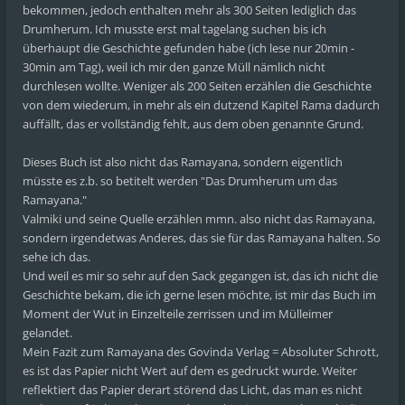
bekommen, jedoch enthalten mehr als 300 Seiten lediglich das
Drumherum. Ich musste erst mal tagelang suchen bis ich
überhaupt die Geschichte gefunden habe (ich lese nur 20min -
30min am Tag), weil ich mir den ganze Müll nämlich nicht
durchlesen wollte. Weniger als 200 Seiten erzählen die Geschichte
von dem wiederum, in mehr als ein dutzend Kapitel Rama dadurch
auffällt, das er vollständig fehlt, aus dem oben genannte Grund.
Dieses Buch ist also nicht das Ramayana, sondern eigentlich
müsste es z.b. so betitelt werden "Das Drumherum um das
Ramayana."
Valmiki und seine Quelle erzählen mmn. also nicht das Ramayana,
sondern irgendetwas Anderes, das sie für das Ramayana halten. So
sehe ich das.
Und weil es mir so sehr auf den Sack gegangen ist, das ich nicht die
Geschichte bekam, die ich gerne lesen möchte, ist mir das Buch im
Moment der Wut in Einzelteile zerrissen und im Mülleimer
gelandet.
Mein Fazit zum Ramayana des Govinda Verlag = Absoluter Schrott,
es ist das Papier nicht Wert auf dem es gedruckt wurde. Weiter
reflektiert das Papier derart störend das Licht, das man es nicht