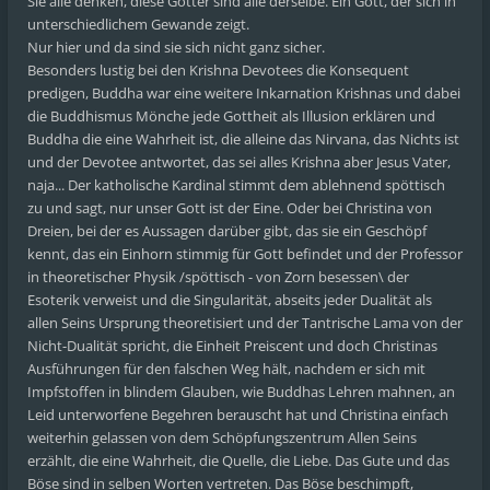
Sie alle denken, diese Götter sind alle derselbe. Ein Gott, der sich in
unterschiedlichem Gewande zeigt.
Nur hier und da sind sie sich nicht ganz sicher.
Besonders lustig bei den Krishna Devotees die Konsequent
predigen, Buddha war eine weitere Inkarnation Krishnas und dabei
die Buddhismus Mönche jede Gottheit als Illusion erklären und
Buddha die eine Wahrheit ist, die alleine das Nirvana, das Nichts ist
und der Devotee antwortet, das sei alles Krishna aber Jesus Vater,
naja... Der katholische Kardinal stimmt dem ablehnend spöttisch
zu und sagt, nur unser Gott ist der Eine. Oder bei Christina von
Dreien, bei der es Aussagen darüber gibt, das sie ein Geschöpf
kennt, das ein Einhorn stimmig für Gott befindet und der Professor
in theoretischer Physik /spöttisch - von Zorn besessen\ der
Esoterik verweist und die Singularität, abseits jeder Dualität als
allen Seins Ursprung theoretisiert und der Tantrische Lama von der
Nicht-Dualität spricht, die Einheit Preiscent und doch Christinas
Ausführungen für den falschen Weg hält, nachdem er sich mit
Impfstoffen in blindem Glauben, wie Buddhas Lehren mahnen, an
Leid unterworfene Begehren berauscht hat und Christina einfach
weiterhin gelassen von dem Schöpfungszentrum Allen Seins
erzählt, die eine Wahrheit, die Quelle, die Liebe. Das Gute und das
Böse sind in selben Worten vertreten. Das Böse beschimpft,