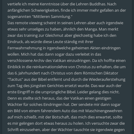
vertiefe ich meine Kenntnisse über die Lehren Buddhas. Nach
anfänglichen Schwierigkeiten, finde ich immer mehr gefallen an der
sogenannten "Mittleren Sammlung."
Das remote viewing scheint in seinen Lehren aber auch irgendwie
etwas sehr unseliges zu haben, ähnlich den Manga. Man merkt
zwar das training zur Gleichmut aber gleichzeitig habe ich den
Eindruck, als würde diese Leute ständig mit ihrer
Fernwahrnehmung in irgendwelche geheimen Akten eindringen
wollen. Mich hat das dann sogar dazu verleitet in das
verschlossene Archiv des Vatikan einzudringen. Da ich hoffte einen
Einblick in die reinkarnationslehre von Christus zu erhalten, die um
das 6. Jahrhundert nach Christus von dem Römischen Diktator
"Tacitus" aus der Bibel entfernt und durch die Wiederauferstehung
zum Tag des jüngsten Gerichtes ersetzt wurde. Das war auch der
erste Eingriff in die ursprüngliche Bibel. Leider gelang dies nicht.
Denn es stellte sich heraus, das der Vatikan einen geistigen
Wächter für solches Eindringen hat. Der sendete mir dann sogar
ein Bild von einem fahrendem Auto das mit Maschinengewehren
auf mich schießt, mit der Botschaft, das mich dies erwartet, sollte
es mir gelingen dort etwas heraus zu holen. Ich versuchte zwar die
Schrift einzusehen, aber der Wächter tauschte sie irgendwie gegen