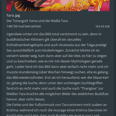
Tara.jpg
Der Totengott Yama und die Weiße Tara
146139 mal betrachtet
564.68 KiB
Irgendwie schien mir das Bild total verstörend zu sein, denn in
buddhistischen Klöstern gilt überall ein sexuelles
Enthaltsamkeitsgelüpte und auch Anastasia aus der Taiga predigt
Sex ausschließlich zum Kinderkriegen. Zunächst klickte ich es
verwirrt wieder weg, kam dann aber auf die Idee, es hier zu zeigen
und zu beschreiben, wie es mir mit diesen Mythologien gerade
geht. Leider fand ich das Bild dann aber einfach nicht mehr und ich
musste stundenlang (über Wochen hinweg) suchen, ehe es gelang,
das Bild wiederzufinden. Erst als ich herausfand, wer der blaue Kerl
ist, gelang die Suche, denn unter den vorherigen Suchbegriffen
fand ich es nicht mehr und auch die Suche nach "Thangkas" zur
Weißen Tara brachte alle möglichen Bilder des weiblichen Buddhas
hervor, aber nicht dieses.
Die Farbe und der Fußschmuck von Tara erinnern mich zudem an
Krishna, während ich noch die Aussage eines Krishna Devotees im
Kopf hatte und habe, dass auch Buddha ein Avatar von Lord