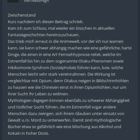
von
Naturhigh
Zwischenstand
Kurz nachdem ich diesen Beitrag schrieb.
Kam ich zum Schluss, mal wieder ein bisschen in aktuellen
Fantasiegeschichten hereinzuschauen.
Das trieb mich erneut in die Animewelt, vor der ich nur warnen
kann, sie kann schwer abhängig machen wie eine gefährliche, harte
Droge, die einen in eine Art Fernsehhypnose reitet, welche im
Extremfall bis hin zu dem sogenannte Otaku-Phenomen sowie
Hikikomorie-Syndrom (Sozialphobie) führen kann, bzw. solche
Menschen leicht sehr stark vereinnahmen. Die Wirkung ist
vergleichbar mit Opium, denn Otakus neigen in Bildschirmhöhlen
zu hausen wie die Chinesen einst in ihren Opiumhöhlen, nur um
ihrer Sucht ihr Leben zu widmen.
Mythologien dagegen können ebenfalls zu schwerer Abhängigkeit
und tödlicher Sucht führen, die im Extremfall sogar andere
Menschen dazu zwingen, sich ihrem Glauben unter einsatz von
Gewalt u./o. Mord zu unterwerfen. Damit sind mythologische
Bücher etwa so gefährlich wie eine Mischung aus Alkohol und
Kokain in hoher Dosis.