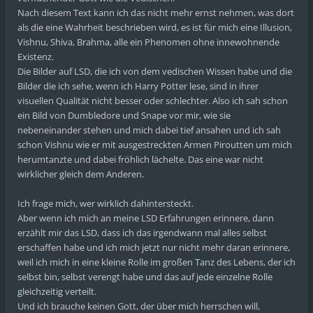
Nach diesem Text kann ich das nicht mehr ernst nehmen, was dort
als die eine Wahrheit beschrieben wird, es ist für mich eine Illusion,
Vishnu, Shiva, Brahma, alle ein Phenomen ohne innewohnende
Existenz.
Die Bilder auf LSD, die ich von dem vedischen Wissen habe und die
Bilder die ich sehe, wenn ich Harry Potter lese, sind in ihrer
visuellen Qualität nicht besser oder schlechter. Also ich sah schon
ein Bild von Dumbledore und Snape vor mir, wie sie
nebeneinander stehen und mich dabei tief ansahen und ich sah
schon Vishnu wie er mit ausgestreckten Armen Piroutten um mich
herumtanzte und dabei fröhlich lächelte. Das eine war nicht
wirklicher gleich dem Anderen.
Ich frage mich, wer wirklich dahintersteckt.
Aber wenn ich mich an meine LSD Erfahrungen erinnere, dann
erzählt mir das LSD, dass ich das irgendwann mal alles selbst
erschaffen habe und ich mich jetzt nur nicht mehr daran erinnere,
weil ich mich in eine kleine Rolle im großen Tanz des Lebens, der ich
selbst bin, selbst verengt habe und das auf jede einzelne Rolle
gleichzeitig verteilt.
Und ich brauche keinen Gott, der über mich herrschen will,