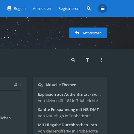
Regeln
Anmelden
Registrieren
Antworten
Aktuelle Themen
1
Explosion aus Authentizität - wunderbare Reise mit 4g Pilze
von kleinerkiffer84
in Tripberichte
Sanfte Entspannung mit NB-DMT
von Naturhigh
in Tripberichte
lichen,
Mit Hingabe Durchbrechen - schöne Reise mit 4g Pilze
von kleinerkiffer84
in Tripberichte