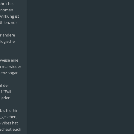
hrliche,
Phenomen
Wirkung ist
öhlen, nur
ar andere
logische
rweise eine
en mal wieder
uenz sogar
uf der
1 "Full
 jeder
bis hierhin
g gesehen,
e Vibes hat
 Schaut euch