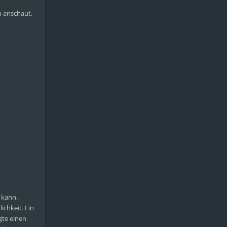
u anschaut,
 kann.
ichkeit. Ein
gte einen