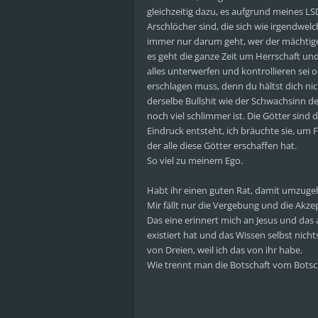
gleichzeitig dazu, es aufgrund meines L
Arschlöcher sind, die sich wie irgendwe
immer nur darum geht, wer der mächtiger
es geht die ganze Zeit um Herrschaft und 
alles unterwerfen und kontrollieren se
erschlagen muss, denn du hältst dich ni
derselbe Bullshit wie der Schwachsinn de
noch viel schlimmer ist. Die Götter sin
Eindruck entsteht, ich bräuchte sie, um 
der alle diese Götter erschaffen hat.
So viel zu meinem Ego.
Habt ihr einen guten Rat, damit umzugehe
Mir fällt nur die Vergebung und die Akze
Das eine erinnert mich an Jesus und das
existiert hat und das Wissen selbst nich
von Dreien, weil ich das von ihr habe.
Wie trennt man die Botschaft vom Botsch