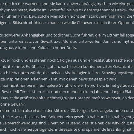
vor der ich nur warnen kann, sie kann schwer abhängig machen wie eine gefä
sehhypnose reitet, welche im Extremfall bis hin zu dem sogenannte Otaku-
) führen kann, bzw. solche Menschen leicht sehr stark vereinnahmen. Die 
gen in Bildschirmhöhlen zu hausen wie die Chinesen einst in ihren Opiumh
 schwerer Abhängigkeit und tödlicher Sucht führen, die im Extremfall sog
ben unter einsatz von Gewalt u./o. Mord zu unterwerfen. Damit sind mytho
hung aus Alkohol und Kokain in hoher Dosis.
 aktuell noch und es stehen noch 5 Folgen aus und er besitzt überraschende
ch nicht kannte. Es fühlt sich gut an, nach diesen komischen alten Geschicht
ie ich behaupten würde, die meisten Mythologien in ihrer Schwingungsfreq
ge Inspirationen erkennen kann, mit denen bewusst gespielt wird.
nbar nicht nur bei mir auf tiefere Gefühle, die er hervorholt. Er hat gerade a
 Best of All Time List erreicht und den mehr als einen Jahrzehnt langen Platz 
 Das ist die größte Wahlteilnehmergruppe unter Animefans weltweit, an der
n ohne Gewähr)
ieren, ich bin also etwa in der Mitte der 28. teiligen Serie angekommen und 
das beste, was ich je aus dem Animebereich gesehen habe und ich habe genu
e Zeitverschwendung sind. Einer von Tausend, das ist einer, der wirklich gut
n auch noch eine hervorragende, interessante und spannende Erzählung hat.