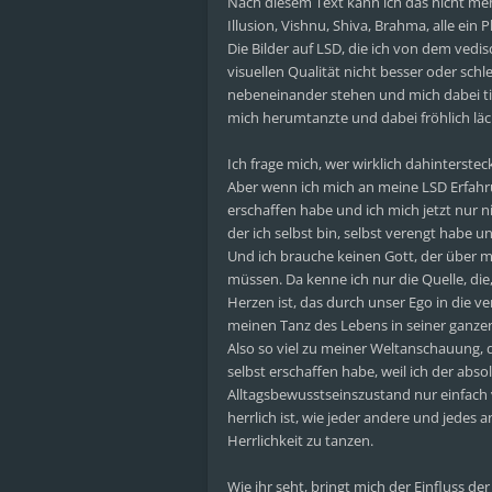
Nach diesem Text kann ich das nicht mehr
Illusion, Vishnu, Shiva, Brahma, alle e
Die Bilder auf LSD, die ich von dem vedis
visuellen Qualität nicht besser oder sch
nebeneinander stehen und mich dabei ti
mich herumtanzte und dabei fröhlich läch
Ich frage mich, wer wirklich dahintersteck
Aber wenn ich mich an meine LSD Erfahru
erschaffen habe und ich mich jetzt nur n
der ich selbst bin, selbst verengt habe und
Und ich brauche keinen Gott, der über mi
müssen. Da kenne ich nur die Quelle, die, 
Herzen ist, das durch unser Ego in die ve
meinen Tanz des Lebens in seiner ganzen
Also so viel zu meiner Weltanschauung, d
selbst erschaffen habe, weil ich der abs
Alltagsbewusstseinszustand nur einfach
herrlich ist, wie jeder andere und jedes 
Herrlichkeit zu tanzen.
Wie ihr seht, bringt mich der Einfluss d