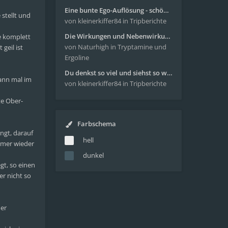
Eine bunte Ego-Auflösung - schöne Reise mit 4-AcO-DMT
 stellt und
von kleinerkiffer84
in Tripberichte
Die Wirkungen und Nebenwirkungen von LSD
ne komplett
von Naturhigh
in Tryptamine und
 geil ist
Ergoline
Du denkst so viel und siehst so wenig - wunderbare Reise mit 4g Pilze
wann mal im
von kleinerkiffer84
in Tripberichte
te Ober-
Farbschema
ingt, darauf
hell
mmer wieder
dunkel
gt, so einen
er nicht so
der