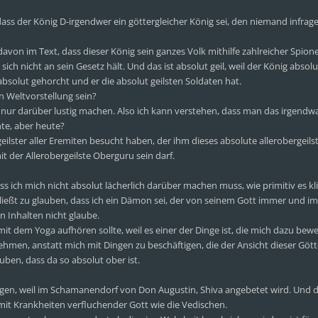
dass der König D-irgendwer ein göttergleicher König sei, den niemand infrage
avon im Text, dass dieser König sein ganzes Volk mithilfe zahlreicher Spio
ich nicht an sein Gesetz hält. Und das ist absolut geil, weil der König absolut
absolut gehorcht und er die absolut geilsten Soldaten hat.
on Weltvorstellung sein?
ch nur darüber lustig machen. Also ich kann verstehen, dass man das irgend
te, aber heute?
eilster aller Eremiten besucht haben, der ihm dieses absolute allerobergeils
 der Allerobergeilste Oberguru sein darf.
ss ich mich nicht absolut lächerlich darüber machen muss, wie primitiv es kl
hließt zu glauben, dass ich ein Dämon sei, der von seinem Gott immer und i
n Inhalten nicht glaube.
it dem Yoga aufhören sollte, weil es einer der Dinge ist, die mich dazu bewe
hmen, anstatt mich mit Dingen zu beschäftigen, die der Ansicht dieser Gött
auben, dass da so absolut ober ist.
liegen, weil im Schamanendorf von Don Augustin, Shiva angebetet wird. Und 
n mit Krankheiten verfluchender Gott wie die Vedischen.