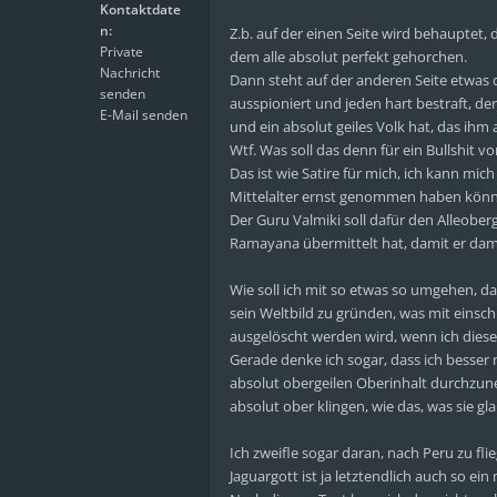
Kontaktdate
n:
Z.b. auf der einen Seite wird behauptet, 
Private
dem alle absolut perfekt gehorchen.
Nachricht
Dann steht auf der anderen Seite etwas d
senden
ausspioniert und jeden hart bestraft, der s
E-Mail senden
und ein absolut geiles Volk hat, das ihm 
Wtf. Was soll das denn für ein Bullshit v
Das ist wie Satire für mich, ich kann mi
Mittelalter ernst genommen haben könn
Der Guru Valmiki soll dafür den Alleoberg
Ramayana übermittelt hat, damit er damit
Wie soll ich mit so etwas so umgehen, da
sein Weltbild zu gründen, was mit einsc
ausgelöscht werden wird, wenn ich diese
Gerade denke ich sogar, dass ich besser m
absolut obergeilen Oberinhalt durchzune
absolut ober klingen, wie das, was sie gl
Ich zweifle sogar daran, nach Peru zu f
Jaguargott ist ja letztendlich auch so ei