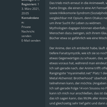
Das trieb mich erneut in die Animewelt, 
Registriert:
1
harte Droge, die einen in eine Art Fern
3. März 2021,
sowie Hikikomorie-Syndrom (Sozialphobie
20:05
Kontaktdate
vergleichbar mit Opium, denn Otakus nei
n:
um ihrer Sucht ihr Leben zu widmen.
Private
Mythologien dagegen können ebenfalls zu
Nachricht
Menschen dazu zwingen, sich ihrem Glau
senden
Bücher etwa so gefährlich wie eine Misc
E-Mail senden
Der Anime, den ich entdeckt habe, läuft
tiefere Fanatsymystik, wie ich sie so no
etwas Gegenwärtiges zu schauen, das, w
etwas voraus hat, während man eindeuti
Ich sah gerade nach, der Anime trifft offe
Rangingsite "myanimelist.net" Platz 1 der
Metal Alchemist: Brotherhood" überholt.
teilnehmen kann, der möchte. (Angabe
Ich sah gerade Folge 14 von Sousou no Fr
kann ich mich nur anschließen, das ist 
das ich sagen kann, das 99,9% aller Anim
und gleichzeitig sehr tief geht und dan