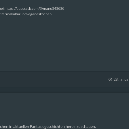
rbei: https://substack.com/@manu343636
e/Permakulturundveganeskochen
28. Janua
.
schen in aktuellen Fantasiegeschichten hereinzuschauen.