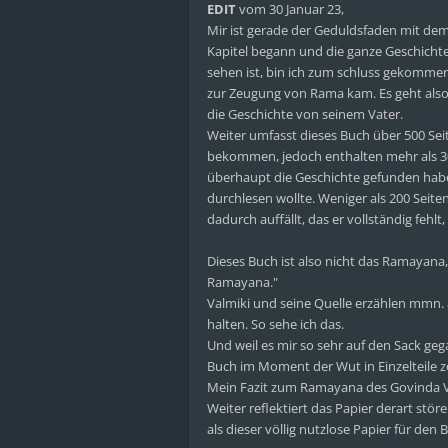
EDIT
vom 30 Januar 23,
Mir ist gerade der Geduldsfaden mit de
Kapitel begann und die ganze Geschicht
sehen ist, bin ich zum schluss gekommen
zur Zeugung von Rama kam. Es geht also 
die Geschichte von seinem Vater.
Weiter umfasst dieses Buch über 500 Sei
bekommen, jedoch enthalten mehr als 300
überhaupt die Geschichte gefunden habe 
durchlesen wollte. Weniger als 200 Seit
dadurch auffällt, das er vollständig feh
Dieses Buch ist also nicht das Ramayana
Ramayana."
Valmiki und seine Quelle erzählen mmn.
halten. So sehe ich das.
Und weil es mir so sehr auf den Sack gega
Buch im Moment der Wut in Einzelteile z
Mein Fazit zum Ramayana des Govinda Ver
Weiter reflektiert das Papier derart stör
als dieser völlig nutzlose Papier für den