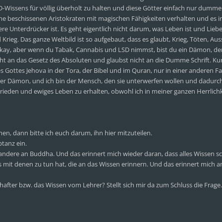
SD-Wissens für völlig überholt zu halten und diese Götter einfach nur dumme
lche beschissenen Aristokraten mit magischen Fähigkeiten verhalten und es 
e Unterdrücker ist. Es geht eigentlich nicht darum, was Leben ist und Lieb
Krieg. Das ganze Weltbild ist so aufgebaut, dass es glaubt, Krieg, Töten, Aus
i okay, aber wenn du Tabak, Cannabis und LSD nimmst, bist du ein Dämon, d
cht an das Gesetz des Absoluten und glaubst nicht an die Dumme Schrift. Ku
s Gottes Jehova in der Tora, der Bibel und im Quran, nur in einer anderen Fa
d der Dämon, und ich bin der Mensch, den sie unterwerfen wollen und dadurc
Frieden und ewiges Leben zu erhalten, obwohl ich in meiner ganzen Herrlichke
n, dann bitte ich euch darum, ihn hier mitzuteilen.
ptanz ein.
 andere an Buddha. Und das erinnert mich wieder daran, dass alles Wissen 
ts mit denen zu tun hat, die an das Wissen erinnern. Und das erinnert mich a
after bzw. das Wissen vom Lehrer? Stellt sich mir da zum Schluss die Frage.