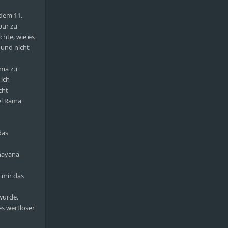
dem 11.
pur zu
chte, wie es
 und nicht
ama zu
 ich
cht
el Rama
das
amayana
t mir das
wurde.
es wertloser