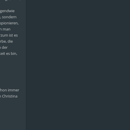
irgendwie
e, sondern
spionieren,
en man
rzum ist es
rbe, die
h der
it es bin,
schon immer
n Christina