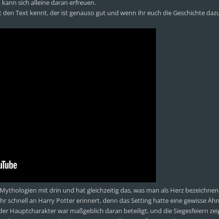
kann sich alleine daran erfreuen.
st den Text kennt, der ist genauso gut und wenn ihr euch die Geschichte daz
 Mythologien mit drin und hat gleichzeitig das, was man als Herz bezeichnen
r schnell an Harry Potter erinnert, denn das Setting hatte eine gewisse Ähnl
er Hauptcharakter war maßgeblich daran beteiligt, und die Siegesfeiern zei