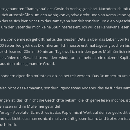
m sogenannten "Ramayana" des Govinda-Verlags geplatzt. Nachdem ich mit 
e sich ausschließlich um den König von Ayodya dreht und von Rama keine S
 das es sich hier nicht um das Ramayana handelt sondern um die Vorgeschi
um den Vater der mich keine Spur interessiert. Ich will das Ramayana lesen
ten, von denne ich gehofft hatte, die meisten Details über das Leben von R
 Seiten lediglich das Drumherum. Ich musste erst mal tagelang suchen bis
(ich lese nur 20min - 30min am Tag), weil ich mir den ganze Müll nämlich ni
en erzählen die Geschichte von dem wiederum, in mehr als ein dutzend Kapit
lt, aus dem oben genannte Grund.
, sondern eigentlich müsste es z.b. so betitelt werden "Das Drumherum um 
 also nicht das Ramayana, sondern irgendetwas Anderes, das sie für das R
ngen ist, das ich nicht die Geschichte bekam, die ich gerne lesen möchte, is
errissen und im Mülleimer gelandet.
lag = Absoluter Schrott, es ist das Papier nicht Wert auf dem es gedruckt 
end das Licht, das man es nicht mal vernünftig lesen kann. Und trotzdem ist 
 Buchdruck.