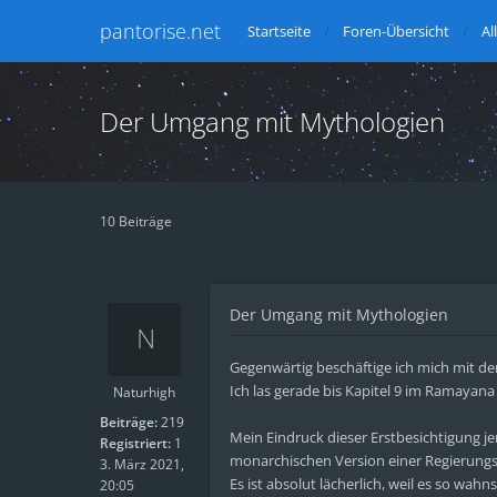
pantorise.net
Startseite
Foren-Übersicht
Al
Der Umgang mit Mythologien
10 Beiträge
Der Umgang mit Mythologien
Gegenwärtig beschäftige ich mich mit 
Ich las gerade bis Kapitel 9 im Ramayana
Naturhigh
Beiträge:
219
Mein Eindruck dieser Erstbesichtigung jen
Registriert:
1
monarchischen Version einer Regierungsre
3. März 2021,
Es ist absolut lächerlich, weil es so wahn
20:05