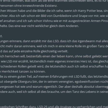
 ernst nehmen, was dort als die eine Wahrheit beschrieben wird, es ist für
in Phenomen ohne innewohnende Existenz.
chen Wissen habe und die Bilder die ich sehe, wenn ich Harry Potter lese, sind
lechter. Also ich sah schon ein Bild von Dumbledore und Snape vor mir, wie s
ef ansahen und ich sah schon Vishnu wie er mit ausgestreckten Armen Pir
elte. Das eine war nicht wirklicher gleich dem Anderen.
t.
ngen erinnere, dann erzählt mir das LSD, dass ich das irgendwann mal alles
icht mehr daran erinnere, weil ich mich in eine kleine Rolle im großen Tanz 
 das auf jede einzelne Rolle gleichzeitig verteilt.
ch herrschen will, bestenfalls einen der lieben kann, ohne selbst geliebt we
wie LSD mir erzählt, letztendlich mein eigenes innerstes Herz ist, das gleichze
rschiedenen Rollen geteilt wird, die letztendlich auch ich selbst erschaffen 
 Herrlichkeit tanzen zu können.
ie zu einem guten Teil, auf meinen Erfahrungen mit LSD fußt, das letztendli
olut obergeile Oberguru bin, der in seinem verengten, egobeeinflussten nüc
 vergessen hat wie und warum eigentlich. Der aber deshalb absolut obermeg
andere auch, weil ich selbst all dies brauche, um den Tanz des Lebens in sein
er vedischen Schriften dazu, LSD-25 und alle Analoge zu verherrlichen und me