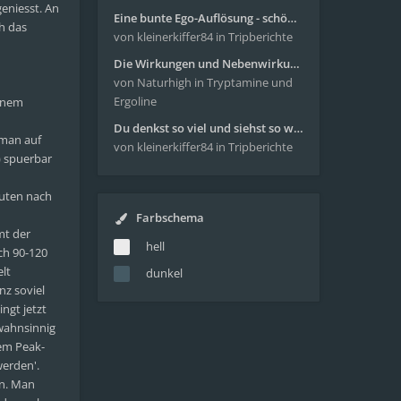
eniesst. An
Eine bunte Ego-Auflösung - schöne Reise mit 4-AcO-DMT
h das
von kleinerkiffer84
in Tripberichte
Die Wirkungen und Nebenwirkungen von LSD
von Naturhigh
in Tryptamine und
Ergoline
einem
Du denkst so viel und siehst so wenig - wunderbare Reise mit 4g Pilze
 man auf
von kleinerkiffer84
in Tripberichte
) spuerbar
nuten nach
Farbschema
mt der
hell
ch 90-120
lt
dunkel
nz soviel
ngt jetzt
 wahnsinnig
sem Peak-
werden'.
rn. Man