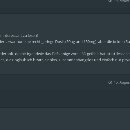
14. Augus
r interessant zu lesen!
rt, zwar nur eine recht geringe Dosis (50µg und 150mg), aber die beiden S
.
derholt, da mir irgendwie das Tiefsinnige vom LSD gefehlt hat, stattdessen h
s, die unglaublich bizarr, sinnlos, zusammenhangslos und einfach nur psy
15. Augus