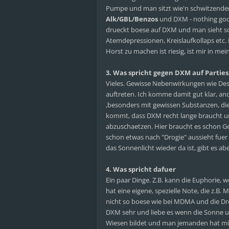
Pumpe und man sitzt wie'n schwitzender 
Alk/GBL/Benzos
und DXM - nothing good
drueckt boese auf DXM und man sieht sc
Atemdepressionen, Kreislaufkollaps etc. 
Horst zu machen ist riesig, ist mir in mei
3. Was spricht gegen DXM auf Parties
Vieles. Gewisse Nebenwirkungen wie Des
auftreten. Ich komme damit gut klar, an
,besonders mit gewissen Substanzen, die 
kommt, dass DXM recht lange braucht um s
abzuschaetzen. Hier braucht es schon G
schon etwas nach "Drogie" aussieht fuer 
das Sonnenlicht wieder da ist, gibt es 
4. Was spricht dafuer
Ein paar Dinge. Z.B. kann die Euphorie,
hat eine eigene, spezielle Note, die z.
nicht so boese wie bei MDMA und die Dr
DXM sehr und liebe es wenn die Sonne ue
Wiesen bildet und man jemanden hat mi