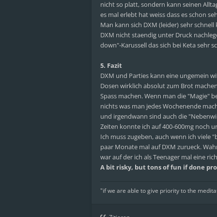
nicht so platt, sondern kann seinen All
es mal erlebt hat weiss dass es schon se
Man kann sich DXM (leider) sehr schnel
DXM nicht staendig unter Druck nachleg
down"-Karussell das sich bei Keta sehr s
5. Fazit
DXM und Parties kann eine ungemein witz
Dosen wirklich absolut zum Brot machen
Spass machen. Wenn man die "Magie" beha
nichts was man jedes Wochenende machen s
und irgendwann sind auch die "Nebenwir
Zeiten konnte ich auf 400-600mg noch unt
Ich muss zugeben, auch wenn ich viele 
paar Monate mal auf DXM zurueck. Wahrsc
war auf der ich als Teenager mal eine ric
A bit risky, but tons of fun if done pr
"if we are able to give priority to the medita