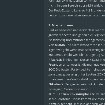
kann auf DXM natuerlich toll mit jemand
nicht. In dem Bereich ist es nicht wirkl
Der Peak-Zustand kann so 1-2 Stunden 
Leuten zusammensitze, quatsche und mich 
2. Mischkonsum
Parties bedeuten natuerlich dass man s
greifen moechte und genau hier liegt de
ist schwierig und mitunter sehr gefaehrli
Von
MDMA
und allem was Serotonin aussc
irgendwie geht wenn man sehr wenig nim
Zustaende erlebt weil ich nicht genug A
Pilze/LSD
in niedrigen Dosen + DXM in n
Freunden unterwegs ist die man gut kennt
2C-X
Die besten Partynaechte meines g
ganz ganz grossartig unter Leuten. 2CI
unangenehmen Wechselwirkungen her zu
Nikotin/Kiffen
gehen sehr gut. Auf dem
Synergien, Cannabis sowieso.
Stimulanzien Koks/Amphe etc.
wuerde
in die Serotonin-Hoelle kommt wie es b
Koffein
geht auf DXM gut, aehnlich wie N