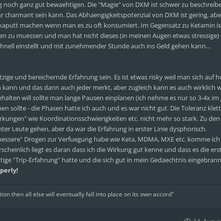
tag noch ganz gut bewaehtigen. Die "Magie" von DXM ist schwer zu beschreib
hr charmant sein kann. Das Abhaengigkeitspotenzial von DXM ist gering, aber
l kaputt machen wenn man es zu oft konsumiert. Im Gegensatz zu Ketamin i
en zu muessen und man hat nicht dieses (in meinen Augen etwas stressige)
chnell einstellt und mit zunehmender Stunde auch ins Geld gehen kann...
ige und bereichernde Erfahrung sein. Es ist etwas risky weil man sich auf 
 kann und das dann auch jeder merkt, aber zugleich kann es auch wirklich 
lten will sollte man lange Pausen einplanen (ich nehme es nur so 3-4x im Ja
ollte - die Phasen hatte ich auch und es war nicht gut. Die Toleranz klett
kungen" wie Koordinationsschwierigkeiten etc. nicht mehr so stark. Zu den
er Leute gehen, aber da war die Erfahrung in erster Linie dysphorisch.
"bessere" Drogen zur Verfuegung habe wie Keta, MDMA, MXE etc. komme ich 
heinlich liegt es daran dass ich die Wirkung gut kenne und dass es die ers
htige "Trip-Erfahrung" hatte und die sich gut in mein Gedaechtnis eingebrann
operly!
tion then all else will eventually fall into place on its own accord"