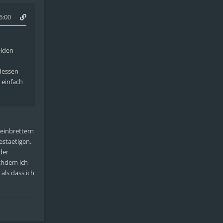
6:00
eiden
tdessen
 einfach
reinbrettern
estaetigen.
der
achdem ich
als dass ich