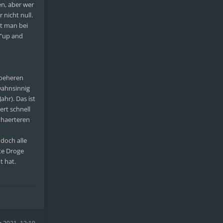
en, aber wer
 nicht null.
st man bei
 "up and
hoeheren
wahnsinnig
hr). Das ist
ert schnell
 haerteren
doch alle
te Droge
t hat.