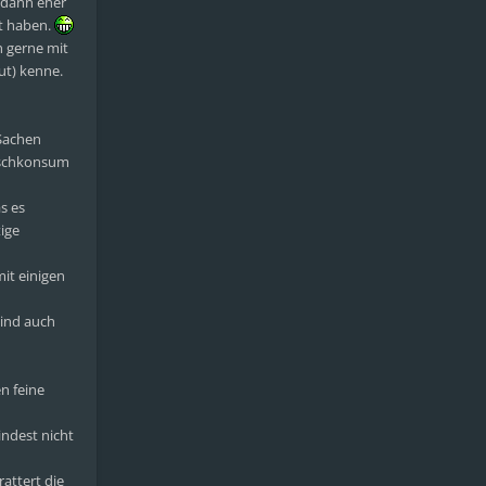
 dann eher
ht haben.
 gerne mit
ut) kenne.
 Sachen
Mischkonsum
s es
ige
it einigen
ind auch
n feine
ndest nicht
attert die