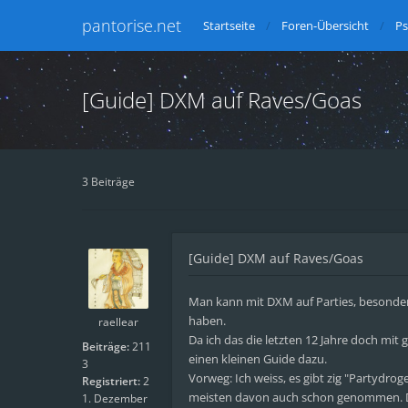
pantorise.net
Startseite
Foren-Übersicht
Ps
[Guide] DXM auf Raves/Goas
3 Beiträge
[Guide] DXM auf Raves/Goas
Man kann mit DXM auf Parties, besonder
haben.
raellear
Da ich das die letzten 12 Jahre doch mit
Beiträge:
211
einen kleinen Guide dazu.
3
Vorweg: Ich weiss, es gibt zig "Partydro
Registriert:
2
meisten davon auch schon genommen. Den
1. Dezember