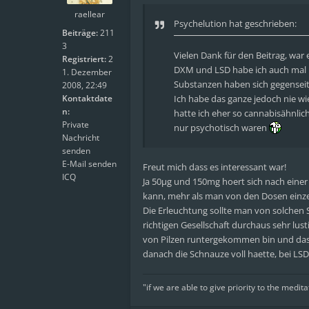
raellear
Psychelution
hat geschrieben:
Beiträge:
211
3
Vielen Dank für den Beitrag, war 
Registriert:
2
DXM und LSD habe ich auch mal k
1. Dezember
Substanzen haben sich gegenseit
2008, 22:49
Kontaktdate
Ich habe das ganze jedoch nie wi
n:
hatte ich eher so cannabisähnlic
Private
nur psychotisch waren
Nachricht
senden
E-Mail senden
Freut mich dass es interessant war!
ICQ
Ja 50µg und 150mg hoert sich nach einer 
kann, mehr als man von den Dosen einzel
Die Erleuchtung sollte man von solchen S
richtigen Gesellschaft durchaus sehr lu
von Pilzen runtergekommen bin und das w
danach die Schnauze voll haette, bei LSD
"if we are able to give priority to the medita