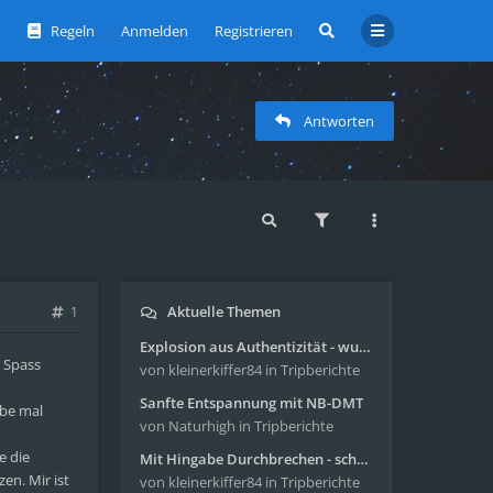
Regeln
Anmelden
Registrieren
Antworten
Aktuelle Themen
1
Explosion aus Authentizität - wunderbare Reise mit 4g Pilze
 Spass
von kleinerkiffer84
in Tripberichte
Sanfte Entspannung mit NB-DMT
ibe mal
von Naturhigh
in Tripberichte
e die
Mit Hingabe Durchbrechen - schöne Reise mit 4g Pilze
n. Mir ist
von kleinerkiffer84
in Tripberichte