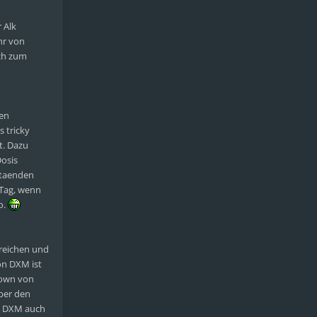
 Alk
hr von
ich zum
sen
 tricky
t. Dazu
Dosis
staenden
 Tag, wenn
o.
rreichen und
on DXM ist
down von
ber den
ch DXM auch