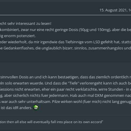
15. August 2021, 1
echt sehr interessant zu lesen!
ombiniert, zwar nur eine recht geringe Dosis (50µg und 150mg), aber die b
ig enorm potenziert.
eder wiederholt, da mir irgendwie das Tiefsinnige vom LSD gefehlt hat, stat
he Gedankenflashes, die unglaublich bizarr, sinnlos, zusammenhangslos und
sinnvollen Dosis an und ich kann bestaetigen, dass das ziemlich ordentlich 
n solo erwarten wuerde. Und dass die "Tiefe" verlorengeht kann ich auch b
essions nicht erwarten, eher ein paar recht verklatschte, wirre Stunden - in 
stig, aber sicherlich nichts fuer jedermann. Hab auch mal DXM genommen n
ar auch sehr unterhaltsam. Pilze wirken wohl (fuer mich) nicht lang genug 
 ist das idR anders.
tion then all else will eventually fall into place on its own accord"