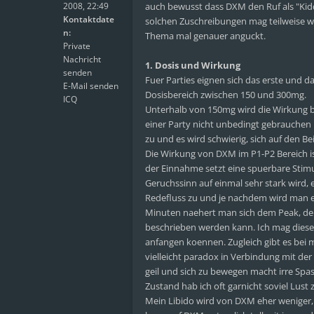
2008, 22:49
auch bewusst dass DXM den Ruf als "Kid
Kontaktdate
solchen Zuschreibungen mag teilweise w
n:
Thema mal genauer anguckt.
Private
Nachricht
1. Dosis und Wirkung
senden
Fuer Parties eignen sich das erste und d
E-Mail senden
Dosisbereich zwischen 150 und 300mg.
ICQ
Unterhalb von 150mg wird die Wirkung be
einer Party nicht unbedingt gebrauchen 
zu und es wird schwierig, sich auf den Be
Die Wirkung von DXM im P1-P2 Bereich is
der Einnahme setzt eine spuerbare Stim
Geruchssinn auf einmal sehr stark wird
Redefluss zu und je nachdem wird man e
Minuten naehert man sich dem Peak, der
beschrieben werden kann. Ich mag diesen 
anfangen koennen. Zugleich gibt es bei m
vielleicht paradox in Verbindung mit der
geil und sich zu bewegen macht irre Spa
Zustand hab ich oft garnicht soviel Lust
Mein Libido wird von DXM eher weniger, 