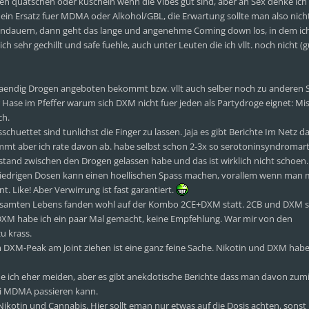
en quatschen oder kuscheln wenn die Vibes gut sind, aber an Sex denke ich
ich ein Ersatz fuer MDMA oder Alkohol/GBL, die Erwartung sollte man also nic
andauern, dann geht das lange und angenehme Coming down los, in dem ich
sehr gechillt und safe fuehle, auch unter Leuten die ich vllt. noch nicht (g
taendig Drogen angeboten bekommt bzw. vllt auch selber noch zu anderen
r Hase im Pfeffer warum sich DXM nicht fuer jeden als Partydroge eignet: 
ch.
huettet sind tunlichst die Finger zu lassen. Jaja es gibt Berichte Im Netz da
mt aber ich rate davon ab. habe selbst schon 2-3x so serotoninsyndromart
bstand zwischen den Drogen gelassen habe und das ist wirklich nicht schoen.
iedrigen Dosen kann einen hoellischen Spass machen, vorallem wenn man m
. Like! Aber Verwirrung ist fast garantiert.
esamten Lebens fanden wohl auf der Kombo 2CE+DXM statt. 2CB und DXM s
+DXM habe ich ein paar Mal gemacht, keine Empfehlung. War mir von den
 krass.
 DXM-Peak am Joint ziehen ist eine ganz feine Sache. Nikotin und DXM habe
 ich eher meiden, aber es gibt anekdotische Berichte dass man davon zumi
ei MDMA passieren kann.
ikotin und Cannabis. Hier sollt eman nur etwas auf die Dosis achten, sonst r