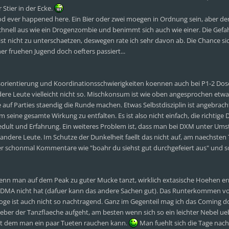
Stier in der Ecke.
 ever happened here. Ein Bier oder zwei moegen in Ordnung sein, aber der
hnell aus wie ein Drogenzombie und benimmt sich auch wie einer. Die Gefa
ist nicht zu unterschaetzen, deswegen rate ich sehr davon ab. Die Chance s
ner fruehen Jugend doch oefters passiert...
orientierung und Koordinationsschwierigkeiten koennen auch bei P1-2 Do
dere Leute vielleicht nicht so. Mischkonsum ist wie oben angesprochen etwas
auf Parties staendig die Runde machen. Etwas Selbstdisziplin ist angebrach
eine gesamte Wirkung zu entfalten. Es ist also nicht einfach, die richtige 
edult und Erfahrung. Ein weiteres Problem ist, dass man bei DXM unter Um
andere Leute. Im Schutze der Dunkelheit faellt das nicht auf, am naechsten
aber schonmal Kommentare wie "boahr du siehst gut durchgefeiert aus" und s
 wenn man auf dem Peak zu guter Mucke tanzt, wirklich extasische Hoehen e
B. MDMA nicht hat (dafuer kann das andere Sachen gut). Das Runterkommen v
oge ist auch nicht so nachtragend. Ganz im Gegenteil mag ich das Coming 
ber der Tanzflaeche aufgeht, am besten wenn sich so ein leichter Nebel ue
t dem man ein paar Tueten rauchen kann.
Man fuehlt sich die Tage na