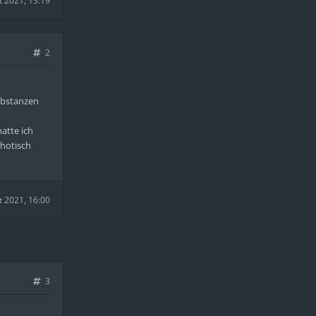
t 2021, 13:19
2
ubstanzen
atte ich
chotisch
t 2021, 16:00
3