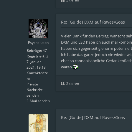
Zitieren
Re: [Guide] DXM auf Raves/Goas
Vielen Dank für den Beitrag, war echt seh
DXM und LSD habe ich auch mal kombinie
Psychelution
haben sich gegenseitig enorm potenziert
Beiträge:
47
Ich habe das ganze jedoch nie wieder wie
Registriert:
2
eher so cannabisähnliche Gedankenflashe
7. Januar
waren
2021, 19:18
Kontaktdate
n:
Zitieren
Private
Nachricht
senden
E-Mail senden
Re: [Guide] DXM auf Raves/Goas