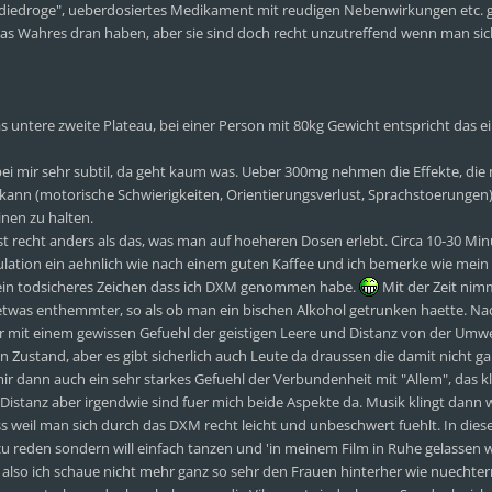
diedroge", ueberdosiertes Medikament mit reudigen Nebenwirkungen etc. g
as Wahres dran haben, aber sie sind doch recht unzutreffend wenn man sic
as untere zweite Plateau, bei einer Person mit 80kg Gewicht entspricht das 
i mir sehr subtil, da geht kaum was. Ueber 300mg nehmen die Effekte, die
kann (motorische Schwierigkeiten, Orientierungsverlust, Sprachstoerungen
inen zu halten.
t recht anders als das, was man auf hoeheren Dosen erlebt. Circa 10-30 Mi
ulation ein aehnlich wie nach einem guten Kaffee und ich bemerke wie mein
, ein todsicheres Zeichen dass ich DXM genommen habe.
Mit der Zeit nim
twas enthemmter, so als ob man ein bischen Alkohol getrunken haette. Na
 mit einem gewissen Gefuehl der geistigen Leere und Distanz von der Umwe
Zustand, aber es gibt sicherlich auch Leute da draussen die damit nicht ga
ir dann auch ein sehr starkes Gefuehl der Verbundenheit mit "Allem", das kli
 Distanz aber irgendwie sind fuer mich beide Aspekte da. Musik klingt dann
ss weil man sich durch das DXM recht leicht und unbeschwert fuehlt. In die
 zu reden sondern will einfach tanzen und 'in meinem Film in Ruhe gelassen 
also ich schaue nicht mehr ganz so sehr den Frauen hinterher wie nuechte