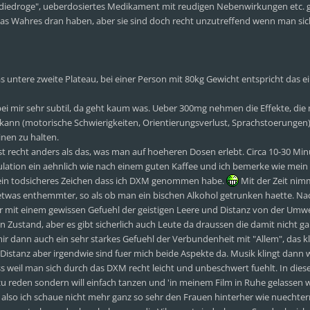
diedroge", ueberdosiertes Medikament mit reudigen Nebenwirkungen etc. g
as Wahres dran haben, aber sie sind doch recht unzutreffend wenn man sic
as untere zweite Plateau, bei einer Person mit 80kg Gewicht entspricht das 
i mir sehr subtil, da geht kaum was. Ueber 300mg nehmen die Effekte, die
kann (motorische Schwierigkeiten, Orientierungsverlust, Sprachstoerungen
inen zu halten.
t recht anders als das, was man auf hoeheren Dosen erlebt. Circa 10-30 Mi
ulation ein aehnlich wie nach einem guten Kaffee und ich bemerke wie mein
, ein todsicheres Zeichen dass ich DXM genommen habe.
Mit der Zeit nim
twas enthemmter, so als ob man ein bischen Alkohol getrunken haette. Na
 mit einem gewissen Gefuehl der geistigen Leere und Distanz von der Umwe
Zustand, aber es gibt sicherlich auch Leute da draussen die damit nicht ga
ir dann auch ein sehr starkes Gefuehl der Verbundenheit mit "Allem", das kli
 Distanz aber irgendwie sind fuer mich beide Aspekte da. Musik klingt dann
ss weil man sich durch das DXM recht leicht und unbeschwert fuehlt. In die
 zu reden sondern will einfach tanzen und 'in meinem Film in Ruhe gelassen 
also ich schaue nicht mehr ganz so sehr den Frauen hinterher wie nuechte