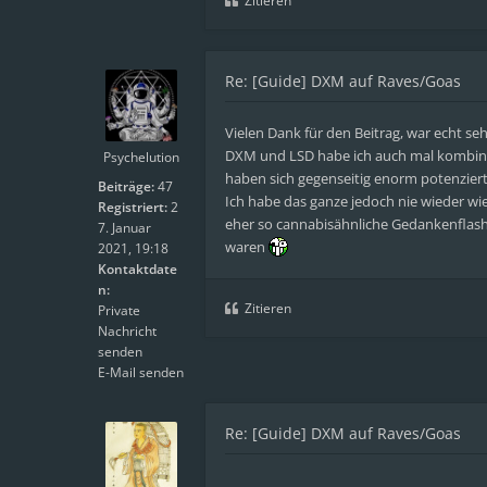
Zitieren
Re: [Guide] DXM auf Raves/Goas
Vielen Dank für den Beitrag, war echt seh
DXM und LSD habe ich auch mal kombinie
Psychelution
haben sich gegenseitig enorm potenziert
Beiträge:
47
Ich habe das ganze jedoch nie wieder wie
Registriert:
2
eher so cannabisähnliche Gedankenflashe
7. Januar
waren
2021, 19:18
Kontaktdate
n:
Zitieren
Private
Nachricht
senden
E-Mail senden
Re: [Guide] DXM auf Raves/Goas