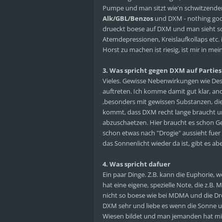
Pumpe und man sitzt wie'n schwitzender 
Alk/GBL/Benzos
und DXM - nothing good
drueckt boese auf DXM und man sieht sc
Atemdepressionen, Kreislaufkollaps etc. 
Horst zu machen ist riesig, ist mir in mei
3. Was spricht gegen DXM auf Parties
Vieles. Gewisse Nebenwirkungen wie Des
auftreten. Ich komme damit gut klar, an
,besonders mit gewissen Substanzen, die 
kommt, dass DXM recht lange braucht um s
abzuschaetzen. Hier braucht es schon G
schon etwas nach "Drogie" aussieht fuer 
das Sonnenlicht wieder da ist, gibt es 
4. Was spricht dafuer
Ein paar Dinge. Z.B. kann die Euphorie,
hat eine eigene, spezielle Note, die z.
nicht so boese wie bei MDMA und die Dr
DXM sehr und liebe es wenn die Sonne ue
Wiesen bildet und man jemanden hat mi