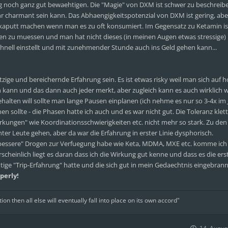
tag noch ganz gut bewaehtigen. Die "Magie" von DXM ist schwer zu beschreib
hr charmant sein kann. Das Abhaengigkeitspotenzial von DXM ist gering, aber
l kaputt machen wenn man es zu oft konsumiert. Im Gegensatz zu Ketamin i
en zu muessen und man hat nicht dieses (in meinen Augen etwas stressige)
chnell einstellt und mit zunehmender Stunde auch ins Geld gehen kann...
ige und bereichernde Erfahrung sein. Es ist etwas risky weil man sich auf 
 kann und das dann auch jeder merkt, aber zugleich kann es auch wirklich 
lten will sollte man lange Pausen einplanen (ich nehme es nur so 3-4x im Ja
ollte - die Phasen hatte ich auch und es war nicht gut. Die Toleranz klett
kungen" wie Koordinationsschwierigkeiten etc. nicht mehr so stark. Zu den
er Leute gehen, aber da war die Erfahrung in erster Linie dysphorisch.
"bessere" Drogen zur Verfuegung habe wie Keta, MDMA, MXE etc. komme ich 
heinlich liegt es daran dass ich die Wirkung gut kenne und dass es die ers
htige "Trip-Erfahrung" hatte und die sich gut in mein Gedaechtnis eingebrann
operly!
tion then all else will eventually fall into place on its own accord"