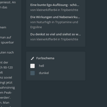
eniesst. An
Eine bunte Ego-Auflösung - schöne Reise mit 4-AcO-DMT
h das
von kleinerkiffer84
in Tripberichte
Die Wirkungen und Nebenwirkungen von LSD
von Naturhigh
in Tryptamine und
Ergoline
einem
Du denkst so viel und siehst so wenig - wunderbare Reise mit 4g Pilze
 man auf
von kleinerkiffer84
in Tripberichte
) spuerbar
nuten nach
Farbschema
mt der
hell
ch 90-120
lt
dunkel
nz soviel
ngt jetzt
 wahnsinnig
sem Peak-
werden'.
rn. Man