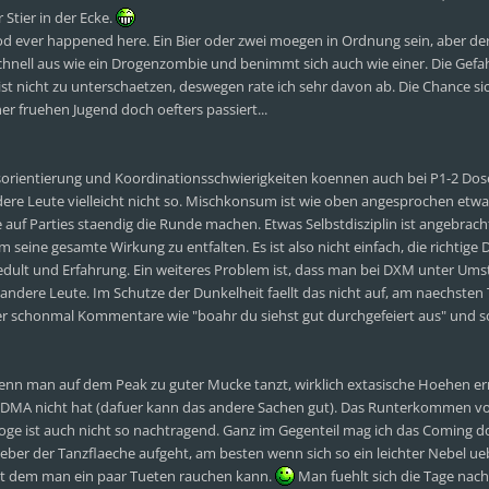
Stier in der Ecke.
 ever happened here. Ein Bier oder zwei moegen in Ordnung sein, aber der
hnell aus wie ein Drogenzombie und benimmt sich auch wie einer. Die Gefa
ist nicht zu unterschaetzen, deswegen rate ich sehr davon ab. Die Chance s
ner fruehen Jugend doch oefters passiert...
orientierung und Koordinationsschwierigkeiten koennen auch bei P1-2 Do
dere Leute vielleicht nicht so. Mischkonsum ist wie oben angesprochen etwas
auf Parties staendig die Runde machen. Etwas Selbstdisziplin ist angebrach
eine gesamte Wirkung zu entfalten. Es ist also nicht einfach, die richtige 
edult und Erfahrung. Ein weiteres Problem ist, dass man bei DXM unter Um
andere Leute. Im Schutze der Dunkelheit faellt das nicht auf, am naechsten
aber schonmal Kommentare wie "boahr du siehst gut durchgefeiert aus" und s
 wenn man auf dem Peak zu guter Mucke tanzt, wirklich extasische Hoehen e
B. MDMA nicht hat (dafuer kann das andere Sachen gut). Das Runterkommen v
oge ist auch nicht so nachtragend. Ganz im Gegenteil mag ich das Coming 
ber der Tanzflaeche aufgeht, am besten wenn sich so ein leichter Nebel ue
t dem man ein paar Tueten rauchen kann.
Man fuehlt sich die Tage na