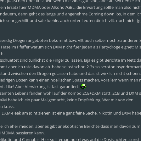
en quatschen oder kuscheln wenn die Vibes gut sind, aber an Sex denke ich
ich ein Ersatz fuer MDMA oder Alkohol/GBL, die Erwartung sollte man also nic
andauern, dann geht das lange und angenehme Coming down los, in dem ich
sehr gechillt und safe fuehle, auch unter Leuten die ich vllt. noch nicht (g
taendig Drogen angeboten bekommt bzw. vllt auch selber noch zu anderen
r Hase im Pfeffer warum sich DXM nicht fuer jeden als Partydroge eignet: 
ch.
huettet sind tunlichst die Finger zu lassen. Jaja es gibt Berichte Im Netz da
mt aber ich rate davon ab. habe selbst schon 2-3x so serotoninsyndromart
bstand zwischen den Drogen gelassen habe und das ist wirklich nicht schoen.
iedrigen Dosen kann einen hoellischen Spass machen, vorallem wenn man m
. Like! Aber Verwirrung ist fast garantiert.
esamten Lebens fanden wohl auf der Kombo 2CE+DXM statt. 2CB und DXM s
+DXM habe ich ein paar Mal gemacht, keine Empfehlung. War mir von den
 krass.
 DXM-Peak am Joint ziehen ist eine ganz feine Sache. Nikotin und DXM habe
 ich eher meiden, aber es gibt anekdotische Berichte dass man davon zumi
ei MDMA passieren kann.
ikotin und Cannabis. Hier sollt eman nur etwas auf die Dosis achten, sonst r