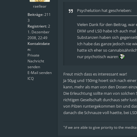
raellear
Psychelution
hat geschrieben:
Beiträge:
211
3
Vielen Dank für den Beitrag, war 
Registriert:
2
DXM und LSD habe ich auch mal k
1. Dezember
Substanzen haben sich gegenseit
2008, 22:49
Kontaktdate
Ich habe das ganze jedoch nie wi
n:
hatte ich eher so cannabisähnlic
Private
nur psychotisch waren
Nachricht
senden
E-Mail senden
Freut mich dass es interessant war!
ICQ
Ja 50µg und 150mg hoert sich nach einer 
kann, mehr als man von den Dosen einzel
Die Erleuchtung sollte man von solchen S
richtigen Gesellschaft durchaus sehr lu
von Pilzen runtergekommen bin und das w
danach die Schnauze voll haette, bei LSD
"if we are able to give priority to the medita