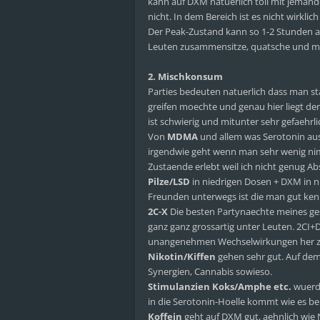
kann auf DXM natuerlich toll mit jemand
nicht. In dem Bereich ist es nicht wirkl
Der Peak-Zustand kann so 1-2 Stunden 
Leuten zusammensitze, quatsche und mich 
2. Mischkonsum
Parties bedeuten natuerlich dass man s
greifen moechte und genau hier liegt de
ist schwierig und mitunter sehr gefaehrli
Von
MDMA
und allem was Serotonin aussc
irgendwie geht wenn man sehr wenig nim
Zustaende erlebt weil ich nicht genug A
Pilze/LSD
in niedrigen Dosen + DXM in n
Freunden unterwegs ist die man gut kennt
2C-X
Die besten Partynaechte meines g
ganz ganz grossartig unter Leuten. 2CI
unangenehmen Wechselwirkungen her zu
Nikotin/Kiffen
gehen sehr gut. Auf dem
Synergien, Cannabis sowieso.
Stimulanzien Koks/Amphe etc.
wuerde
in die Serotonin-Hoelle kommt wie es b
Koffein
geht auf DXM gut, aehnlich wie N