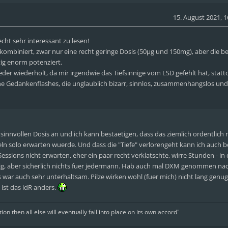
15. August 2021, 1
echt sehr interessant zu lesen!
ombiniert, zwar nur eine recht geringe Dosis (50µg und 150mg), aber die b
ig enorm potenziert.
eder wiederholt, da mir irgendwie das Tiefsinnige vom LSD gefehlt hat, stat
he Gedankenflashes, die unglaublich bizarr, sinnlos, zusammenhangslos und
sinnvollen Dosis an und ich kann bestaetigen, dass das ziemlich ordentlich 
n solo erwarten wuerde. Und dass die "Tiefe" verlorengeht kann ich auch b
essions nicht erwarten, eher ein paar recht verklatschte, wirre Stunden - in 
stig, aber sicherlich nichts fuer jedermann. Hab auch mal DXM genommen n
ar auch sehr unterhaltsam. Pilze wirken wohl (fuer mich) nicht lang genug 
 ist das idR anders.
tion then all else will eventually fall into place on its own accord"