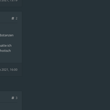
t 2021, 13:19
2
ubstanzen
atte ich
chotisch
t 2021, 16:00
3