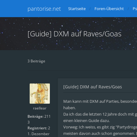
pantorise.net
Startseite
Foren-Übersicht
Ps
[Guide] DXM auf Raves/Goas
3 Beiträge
[Guide] DXM auf Raves/Goas
Man kann mit DXM auf Parties, besonder
haben.
raellear
Da ich das die letzten 12 Jahre doch mit
Beiträge:
211
einen kleinen Guide dazu.
3
Vorweg: Ich weiss, es gibt zig "Partydro
Registriert:
2
meisten davon auch schon genommen. Den
1. Dezember