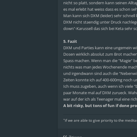
nicht so platt, sondern kann seinen All
es mal erlebt hat weiss dass es schon se
Man kann sich DXM (leider) sehr schnel
DXM nicht staendig unter Druck nachleg
down"-Karussell das sich bei Keta sehr s
5. Fazit
DXM und Parties kann eine ungemein witz
Dosen wirklich absolut zum Brot machen
Spass machen. Wenn man die "Magie" beha
nichts was man jedes Wochenende machen s
und irgendwann sind auch die "Nebenwir
Zeiten konnte ich auf 400-600mg noch unt
Ich muss zugeben, auch wenn ich viele 
paar Monate mal auf DXM zurueck. Wahrsc
war auf der ich als Teenager mal eine ric
A bit risky, but tons of fun if done pr
"if we are able to give priority to the medita