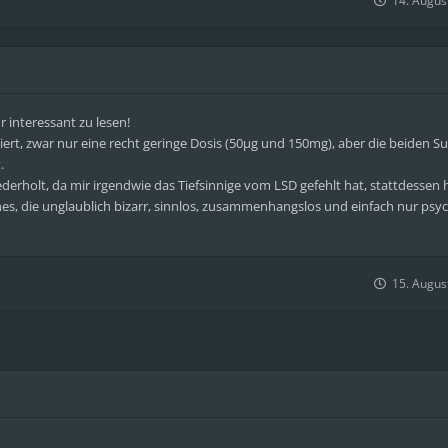
14. Augus
r interessant zu lesen!
rt, zwar nur eine recht geringe Dosis (50µg und 150mg), aber die beiden S
.
derholt, da mir irgendwie das Tiefsinnige vom LSD gefehlt hat, stattdessen h
s, die unglaublich bizarr, sinnlos, zusammenhangslos und einfach nur psy
15. Augus