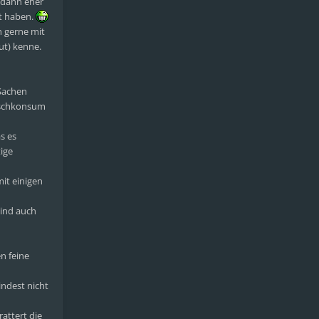
 dann eher
ht haben.
 gerne mit
ut) kenne.
 Sachen
Mischkonsum
s es
ige
it einigen
ind auch
n feine
ndest nicht
attert die