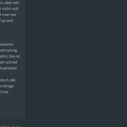
en, aber wer
 nicht null.
st man bei
 "up and
hoeheren
wahnsinnig
hr). Das ist
ert schnell
 haerteren
doch alle
te Droge
t hat.