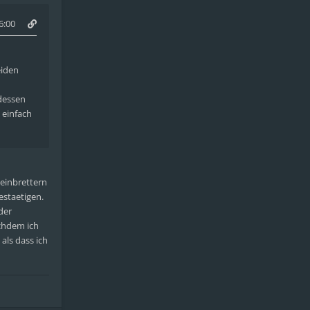
6:00
eiden
tdessen
 einfach
reinbrettern
estaetigen.
der
achdem ich
als dass ich