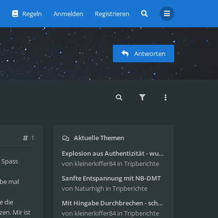
Regeln
Anmelden
Registrieren
Antworten
Aktuelle Themen
1
Explosion aus Authentizität - wunderbare Reise mit 4g Pilze
 Spass
von kleinerkiffer84
in Tripberichte
Sanfte Entspannung mit NB-DMT
ibe mal
von Naturhigh
in Tripberichte
e die
Mit Hingabe Durchbrechen - schöne Reise mit 4g Pilze
n. Mir ist
von kleinerkiffer84
in Tripberichte