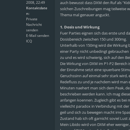
2008, 22:49
auch bewusst dass DXM den Ruf als "Kid
Kontaktdate
solchen Zuschreibungen mag teilweise w
n:
Thema mal genauer anguckt.
Private
Nachricht
1. Dosis und Wirkung
senden
Fuer Parties eignen sich das erste und d
E-Mail senden
Dosisbereich zwischen 150 und 300mg.
ICQ
Unterhalb von 150mg wird die Wirkung be
einer Party nicht unbedingt gebrauchen 
zu und es wird schwierig, sich auf den Be
Die Wirkung von DXM im P1-P2 Bereich is
der Einnahme setzt eine spuerbare Stim
Geruchssinn auf einmal sehr stark wird
Redefluss zu und je nachdem wird man e
Minuten naehert man sich dem Peak, der
beschrieben werden kann. Ich mag diesen 
anfangen koennen. Zugleich gibt es bei m
vielleicht paradox in Verbindung mit der
geil und sich zu bewegen macht irre Spa
Zustand hab ich oft garnicht soviel Lust
Mein Libido wird von DXM eher weniger, 