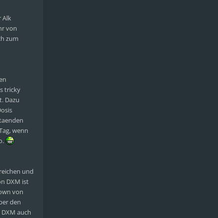
 Alk
hr von
ich zum
sen
 tricky
t. Dazu
Dosis
staenden
 Tag, wenn
o.
rreichen und
on DXM ist
down von
ber den
ch DXM auch