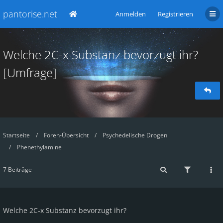
pantorise.net
Anmelden
Registrieren
Welche 2C-x Substanz bevorzugt ihr?
[Umfrage]
Startseite
Foren-Übersicht
Psychedelische Drogen
Phenethylamine
7 Beiträge
Welche 2C-x Substanz bevorzugt ihr?