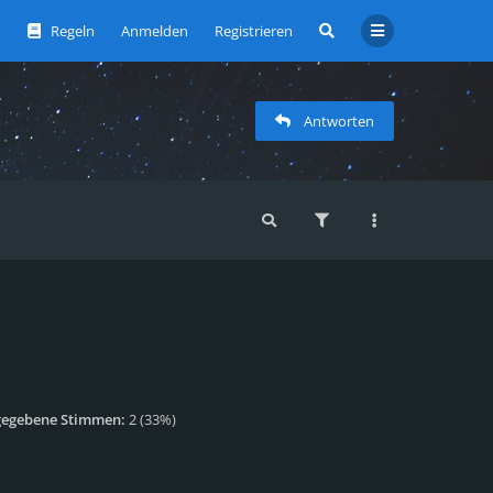
Regeln
Anmelden
Registrieren
Antworten
gegebene Stimmen:
2
(
33%
)