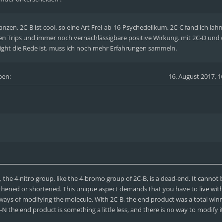
zen. 2C-B ist cool, so eine Art Frei-ab-16-Psychedelikum. 2C-C fand ich lah
n Trips und immer noch vernachlässigbare positive Wirkung. mit 2C-D und
ight die Rede ist, muss ich noch mehr Erfahrungen sammeln.
ben:
16. August 2017, 1
, the 4-nitro group, like the 4-bromo group of 2C-B, is a dead-end. It cannot 
thened or shortened. This unique aspect demands that you have to live wit
 ways of modifying the molecule. With 2C-B, the end product was a total winn
N the end product is something a little less, and there is no way to modify i