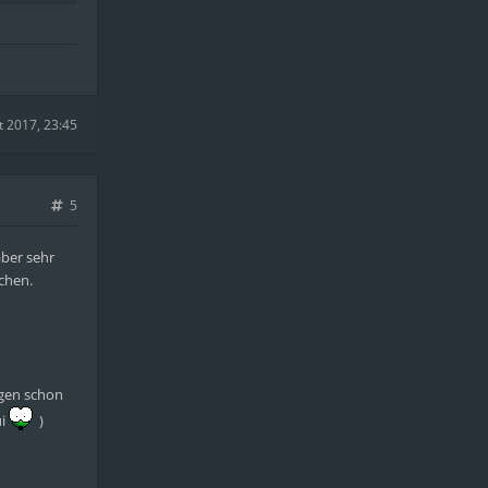
t 2017, 23:45
5
aber sehr
chen.
ngen schon
ui
)