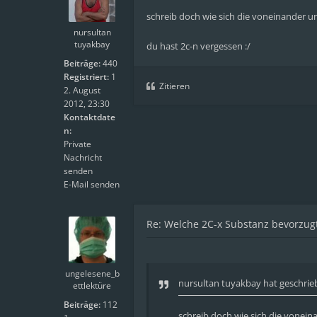
schreib doch wie sich die voneinander u
nursultan
tuyakbay
du hast 2c-n vergessen :/
Beiträge:
440
Registriert:
1
Zitieren
2. August
2012, 23:30
Kontaktdate
n:
Private
Nachricht
senden
E-Mail senden
Re: Welche 2C-x Substanz bevorzugt
ungelesene_b
nursultan tuyakbay
hat geschrie
ettlektüre
Beiträge:
112
schreib doch wie sich die vonein