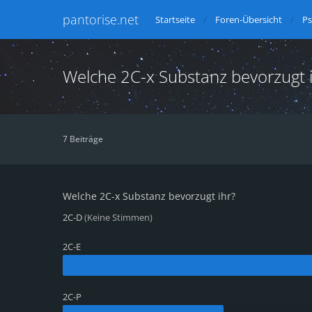
pantorise.net
Startseite
Foren-Übersicht
Ps
Welche 2C-x Substanz bevorzugt 
7 Beiträge
Welche 2C-x Substanz bevorzugt ihr?
2C-D
(Keine Stimmen)
2C-E
2C-P