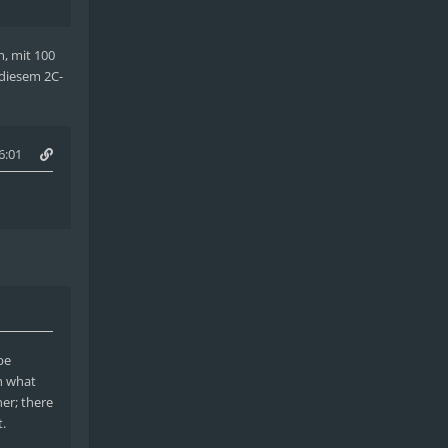
m, mit 100
 diesem 2C-
6:01
be
h what
er; there
t.