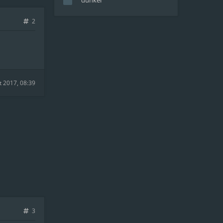
dunkel
2
t 2017, 08:39
3