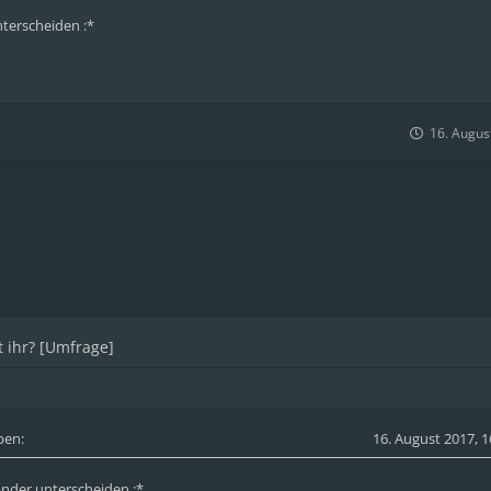
nterscheiden :*
16. Augus
 ihr? [Umfrage]
ben:
16. August 2017, 1
ander unterscheiden :*