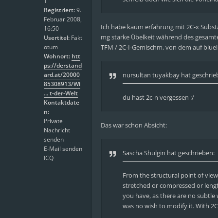
1
Registriert:
9.
Februar 2008,
Ich habe kaum erfahrung mit 2C-x Substan
16:50
mg starke Übelkeit während des gesamte
Usertitel:
Fakt
otum
TFM / 2C-I-Gemischm, von dem auf bluel
Wohnort:
htt
ps://derstand
ard.at/20000
nursultan tuyakbay
hat geschrie
85308913/Wi
... t-der-Welt
du hast 2c-n vergessen :/
Kontaktdate
n:
Private
Das war schon Absicht:
Nachricht
senden
E-Mail senden
Sascha Shulgin hat geschrieben:
ICQ
From the structural point of view
stretched or compressed or leng
you have, as there are no subtle
was no wish to modify it. With 2C-