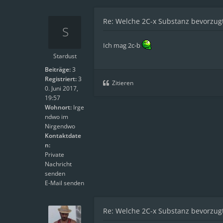
Re: Welche 2C-x Substanz bevorzugt
Ich mag 2c-b
Stardust
Beiträge:
3
Registriert:
3
Zitieren
0. Juni 2017,
19:57
Wohnort:
Irge
ndwo im
Nirgendwo
Kontaktdate
n:
Private
Nachricht
senden
E-Mail senden
Re: Welche 2C-x Substanz bevorzugt