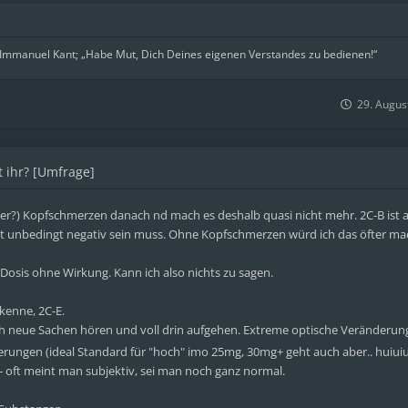
 Immanuel Kant; „Habe Mut, Dich Deines eigenen Verstandes zu bedienen!“
29. Augus
 ihr? [Umfrage]
mmer?) Kopfschmerzen danach nd mach es deshalb quasi nicht mehr. 2C-B ist 
icht unbedingt negativ sein muss. Ohne Kopfschmerzen würd ich das öfter ma
r Dosis ohne Wirkung. Kann ich also nichts zu sagen.
 kenne, 2C-E.
h neue Sachen hören und voll drin aufgehen. Extreme optische Veränderu
erungen (ideal Standard für "hoch" imo 25mg, 30mg+ geht auch aber.. huiui
n - oft meint man subjektiv, sei man noch ganz normal.