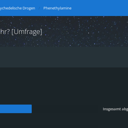
ychedelische Drogen
Phenethylamine
ihr? [Umfrage]
Insgesamt ab