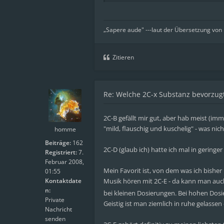
„Sapere aude" ---laut der Übersetzung von
Zitieren
Re: Welche 2C-x Substanz bevorzugt
2C-B gefällt mir gut, aber hab meist (i
"mild, flauschig und kuschelig" - was n
homme
Beiträge:
162
2C-D (glaub ich) hatte ich mal in geringe
Registriert:
7.
Februar 2008,
Mein Favorit ist, von dem was ich bisher
01:55
Kontaktdate
Musik hören mit 2C-E - da kann man auc
n:
bei kleinen Dosierungen. Bei hohen Dosi
Private
Geistig ist man ziemlich in ruhe gelasse
Nachricht
senden