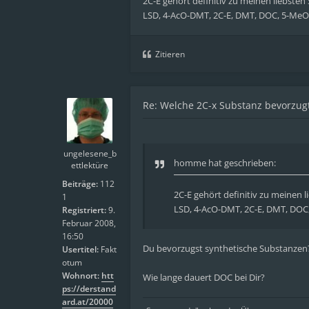
2C-E gehört definitiv zu meinen liebsten
LSD, 4-AcO-DMT, 2C-E, DMT, DOC, 5-Me
Zitieren
Re: Welche 2C-x Substanz bevorzugt
ungelesene_b
homme
hat geschrieben:
ettlektüre
Beiträge:
112
2C-E gehört definitiv zu meinen 
1
LSD, 4-AcO-DMT, 2C-E, DMT, DO
Registriert:
9.
Februar 2008,
16:50
Du bevorzugst synthetische Substanzen? 
Usertitel:
Fakt
otum
Wohnort:
htt
Wie lange dauert DOC bei Dir?
ps://derstand
ard.at/20000