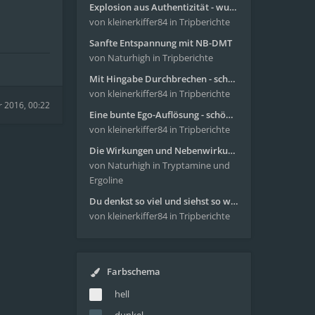
Explosion aus Authentizität - wunderbare Reise mit 4g Pilze
von kleinerkiffer84
in Tripberichte
Sanfte Entspannung mit NB-DMT
von Naturhigh
in Tripberichte
Mit Hingabe Durchbrechen - schöne Reise mit 4g Pilze
von kleinerkiffer84
in Tripberichte
r 2016, 00:22
Eine bunte Ego-Auflösung - schöne Reise mit 4-AcO-DMT
von kleinerkiffer84
in Tripberichte
Die Wirkungen und Nebenwirkungen von LSD
von Naturhigh
in Tryptamine und
Ergoline
Du denkst so viel und siehst so wenig - wunderbare Reise mit 4g Pilze
von kleinerkiffer84
in Tripberichte
Farbschema
hell