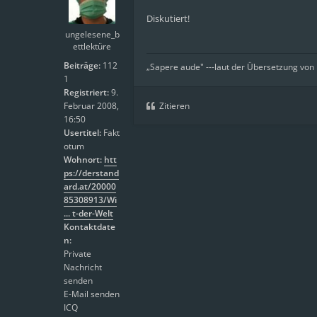
Diskutiert!
ungelesene_b
ettlektüre
Beiträge:
112
„Sapere aude" ---laut der Übersetzung von
1
Registriert:
9.
Februar 2008,
Zitieren
16:50
Usertitel:
Fakt
otum
Wohnort:
htt
ps://derstand
ard.at/20000
85308913/Wi
... t-der-Welt
Kontaktdate
n:
Private
Nachricht
senden
E-Mail senden
ICQ