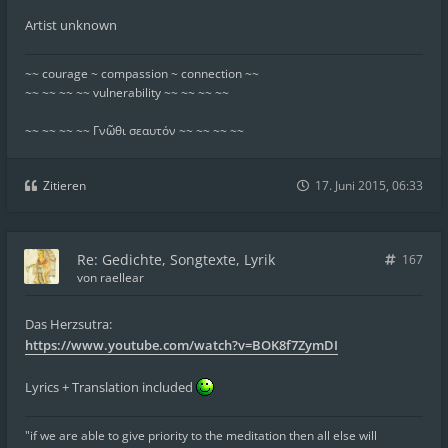
Artist unknown
~~ courage ~ compassion ~ connection ~~
~~ ~~ ~~ ~~ vulnerability ~~ ~~ ~~ ~~
~~ ~~ ~~ ~~ Γνῶθι σεαυτόν ~~ ~~ ~~ ~~
Zitieren
17. Juni 2015, 06:33
Re: Gedichte, Songtexte, Lyrik
167
von
raellear
Das Herzsutra:
https://www.youtube.com/watch?v=BOK8f7ZymDI
Lyrics + Translation included
"if we are able to give priority to the meditation then all else will