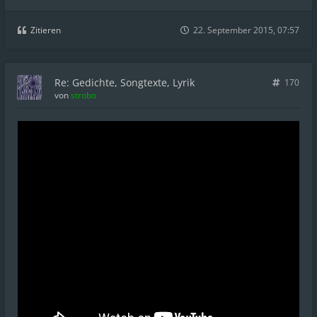
Zitieren
22. September 2015, 07:57
Re: Gedichte, Songtexte, Lyrik
170
von
strobo