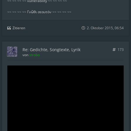
~~ ~~ ~~ ~~ vulnerability ~~ ~~ ~~ ~~
~~ ~~ ~~ ~~ Γνῶθι σεαυτόν ~~ ~~ ~~ ~~
Zitieren
2. Oktober 2015, 06:54
Re: Gedichte, Songtexte, Lyrik
173
von
strobo