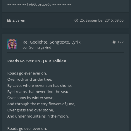
~~ ~~ ~~ ~~ Γνῶθι σεαυτόν ~~ ~~ ~~ ~~
Zitieren
25. September 2015, 09:05
Re: Gedichte, Songtexte, Lyrik
172
von
Sonntagskind
Roads Go Ever On - J R R Tolkien
Roads go ever ever on,
Over rock and under tree,
By caves where never sun has shone,
By streams that never find the sea;
Over snow by winter sown,
And through the merry flowers of June,
Over grass and over stone,
And under mountains in the moon.
Roads go ever ever on,