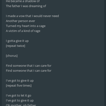
He became a shadow of
The father I was dreaming of
I made a vow that I would never need
Another person ever
Turned my heart into a cage
A victim of a kind of rage
I gotta give it up
[repeat twice]
[chorus]
Find someone that I can care for
Find someone that I can care for
I've got to give it up
[repeat five times]
I've got to let it go
I've got to give it up
Oh mother, oh father