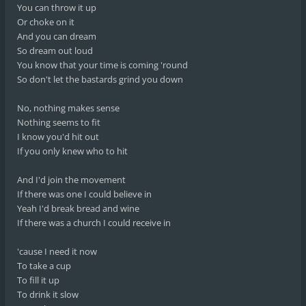
You can throw it up
Or choke on it
And you can dream
So dream out loud
You know that your time is coming 'round
So don't let the bastards grind you down
No, nothing makes sense
Nothing seems to fit
I know you'd hit out
If you only knew who to hit
And I'd join the movement
If there was one I could believe in
Yeah I'd break bread and wine
If there was a church I could receive in
'cause I need it now
To take a cup
To fill it up
To drink it slow