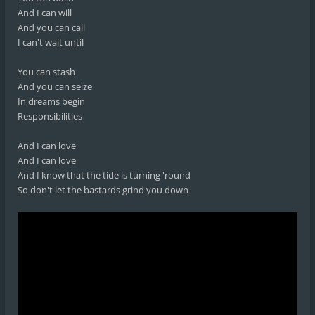
And I can will
And you can call
I can't wait until
You can stash
And you can seize
In dreams begin
Responsibilities
And I can love
And I can love
And I know that the tide is turning 'round
So don't let the bastards grind you down