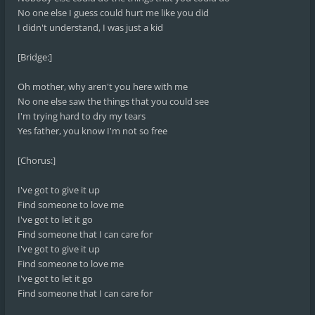
No one else I guess could hurt me like you did
I didn't understand, I was just a kid
[Bridge:]
Oh mother, why aren't you here with me
No one else saw the things that you could see
I'm trying hard to dry my tears
Yes father, you know I'm not so free
[Chorus:]
I've got to give it up
Find someone to love me
I've got to let it go
Find someone that I can care for
I've got to give it up
Find someone to love me
I've got to let it go
Find someone that I can care for