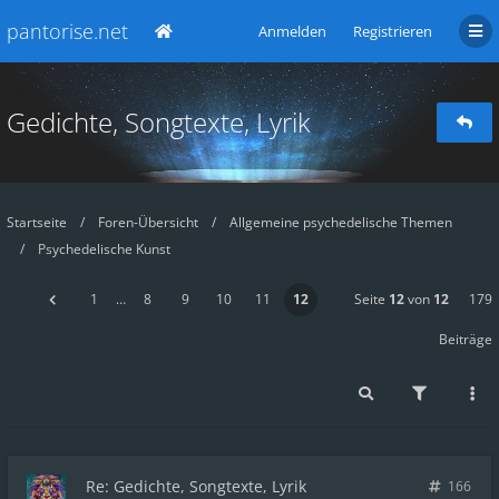
pantorise.net
Anmelden
Registrieren
Gedichte, Songtexte, Lyrik
Startseite
Foren-Übersicht
Allgemeine psychedelische Themen
Psychedelische Kunst
1
…
8
9
10
11
12
Seite
12
von
12
179
Beiträge
Re: Gedichte, Songtexte, Lyrik
166