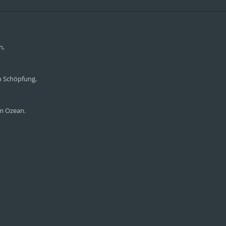
n,
en Schöpfung,
im Ozean.