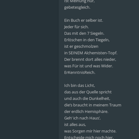
Ist Meinung nur,
gebetesgleich.
Ein Buch er selber ist.
Jeder für sich.
Das mit den 7 Siegeln.
Erlöschen in den Tiegeln,
ist er geschmolzen
in SEINEM Alchemisten-Topf.
Der brennt dort alles nieder,
was Für ist und was Wider.
ErKenntnisReich.
Ich bin das Licht,
das aus der Quelle spricht
und auch die Dunkelheit,
die’s braucht in meinem Traum
der erdlich Hemisphäre.
Geh‘ ich nach Haus‘,
ist alles aus,
was Sorgen mir hier machte.
Entscheide mich noch hier,