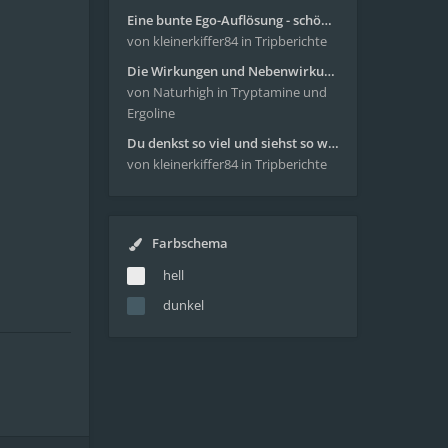
Eine bunte Ego-Auflösung - schöne Reise mit 4-AcO-DMT
von kleinerkiffer84
in Tripberichte
Die Wirkungen und Nebenwirkungen von LSD
von Naturhigh
in Tryptamine und
Ergoline
Du denkst so viel und siehst so wenig - wunderbare Reise mit 4g Pilze
von kleinerkiffer84
in Tripberichte
Farbschema
hell
dunkel