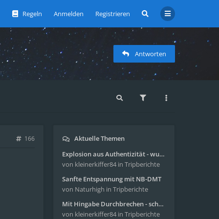
Regeln
Anmelden
Registrieren
Antworten
Aktuelle Themen
166
Explosion aus Authentizität - wunderbare Reise mit 4g Pilze
von kleinerkiffer84
in Tripberichte
Sanfte Entspannung mit NB-DMT
von Naturhigh
in Tripberichte
Mit Hingabe Durchbrechen - schöne Reise mit 4g Pilze
von kleinerkiffer84
in Tripberichte