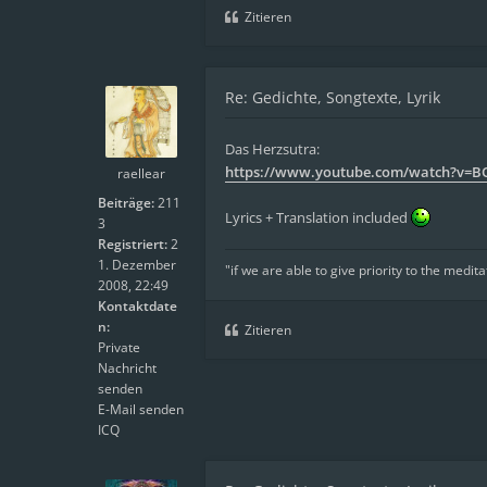
Zitieren
Re: Gedichte, Songtexte, Lyrik
Das Herzsutra:
https://www.youtube.com/watch?v=B
raellear
Beiträge:
211
Lyrics + Translation included
3
Registriert:
2
1. Dezember
"if we are able to give priority to the medita
2008, 22:49
Kontaktdate
n:
Zitieren
Private
Nachricht
senden
E-Mail senden
ICQ