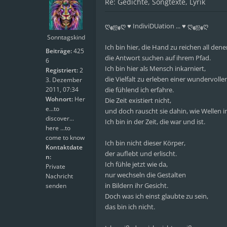
Re: Gedichte, Songtexte, Lyrik
ღﻬஐﻬღ ♥ IndiviDUation ... ♥ ღﻬஐﻬღ
Sonntagskind
Ich bin hier, die Hand zu reichen all dene
Beiträge:
425
die Antwort suchen auf ihrem Pfad.
6
Ich bin hier als Mensch inkarniert,
Registriert:
2
die Vielfalt zu erleben einer wundervoll
3. Dezember
2011, 07:34
die fühlend ich erfahre.
Wohnort:
Her
Die Zeit existiert nicht,
e...to
und doch rauscht sie dahin, wie Wellen 
discover...
Ich bin in der Zeit, die war und ist.
here ...to
come to know
Ich bin nicht dieser Körper,
Kontaktdate
der auflebt und erlischt.
n:
Ich fühle jetzt wie da,
Private
nur wechseln die Gestalten
Nachricht
in Bildern ihr Gesicht.
senden
Doch was ich einst glaubte zu sein,
das bin ich nicht.