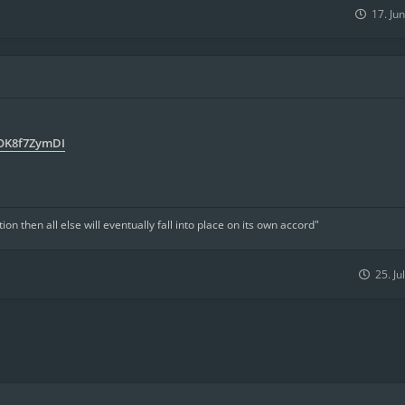
17. Ju
OK8f7ZymDI
tion then all else will eventually fall into place on its own accord"
25. Ju