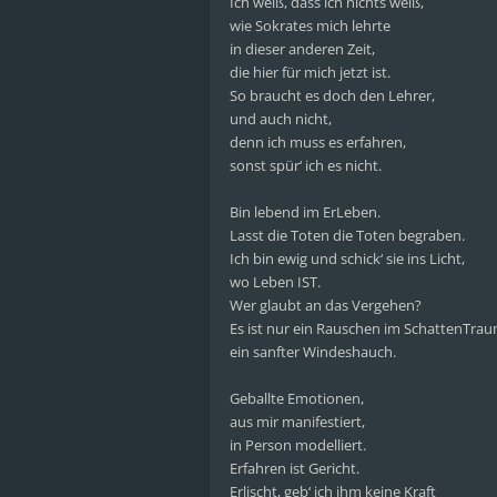
Ich weiß, dass ich nichts weiß,
wie Sokrates mich lehrte
in dieser anderen Zeit,
die hier für mich jetzt ist.
So braucht es doch den Lehrer,
und auch nicht,
denn ich muss es erfahren,
sonst spür‘ ich es nicht.
Bin lebend im ErLeben.
Lasst die Toten die Toten begraben.
Ich bin ewig und schick‘ sie ins Licht,
wo Leben IST.
Wer glaubt an das Vergehen?
Es ist nur ein Rauschen im SchattenTrau
ein sanfter Windeshauch.
Geballte Emotionen,
aus mir manifestiert,
in Person modelliert.
Erfahren ist Gericht.
Erlischt, geb‘ ich ihm keine Kraft