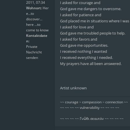
2011, 07:34
I asked for courage and
Wohnort:
Her
God gave me dangers to overcome.
e...to
I asked for patience and
discover...
God placed me in situations where I was 
here ...to
I asked for love and
come to know
God gave me troubled people to help.
Kontaktdate
I asked for favors and
n:
God gave me opportunities.
Private
I received nothing I wanted
Nachricht
I received everything I needed.
senden
My prayers have all been answered.
Artist unknown
~~ courage ~ compassion ~ connection ~~
~~ ~~ ~~ ~~ vulnerability ~~ ~~ ~~ ~~
~~ ~~ ~~ ~~ Γνῶθι σεαυτόν ~~ ~~ ~~ ~~