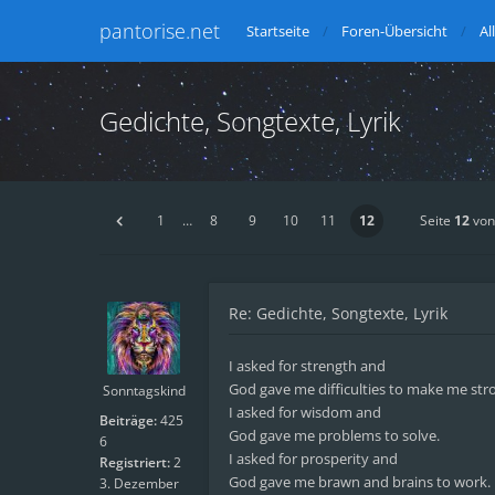
pantorise.net
Startseite
Foren-Übersicht
Al
Gedichte, Songtexte, Lyrik
1
…
8
9
10
11
12
Seite
12
vo
Re: Gedichte, Songtexte, Lyrik
I asked for strength and
God gave me difficulties to make me str
Sonntagskind
I asked for wisdom and
Beiträge:
425
God gave me problems to solve.
6
I asked for prosperity and
Registriert:
2
God gave me brawn and brains to work.
3. Dezember