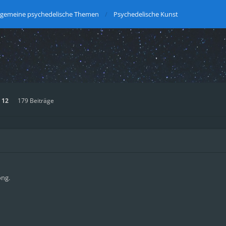
lgemeine psychedelische Themen
Psychedelische Kunst
n
12
179 Beiträge
ong.