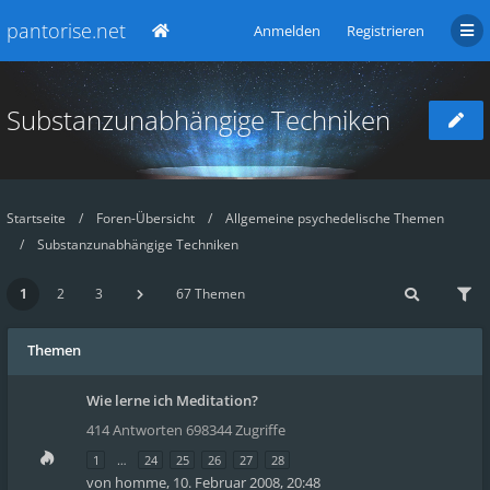
pantorise.net
Anmelden
Registrieren
Substanzunabhängige Techniken
Startseite
Foren-Übersicht
Allgemeine psychedelische Themen
Substanzunabhängige Techniken
1
2
3
67 Themen
Themen
Wie lerne ich Meditation?
414 Antworten 698344 Zugriffe
1
…
24
25
26
27
28
von
homme
,
10. Februar 2008, 20:48