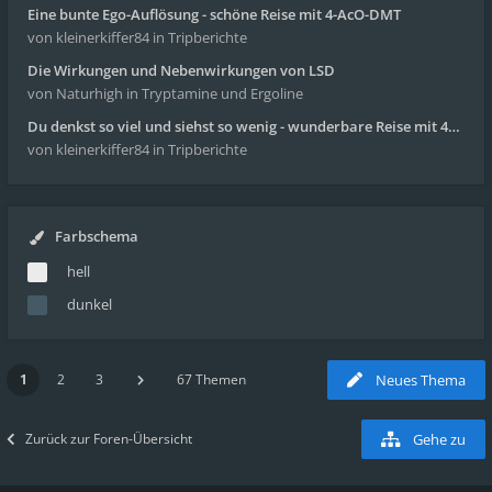
Eine bunte Ego-Auflösung - schöne Reise mit 4-AcO-DMT
von kleinerkiffer84
in Tripberichte
Die Wirkungen und Nebenwirkungen von LSD
von Naturhigh
in Tryptamine und Ergoline
Du denkst so viel und siehst so wenig - wunderbare Reise mit 4g Pilze
von kleinerkiffer84
in Tripberichte
Farbschema
hell
dunkel
1
2
3
67 Themen
Neues Thema
Zurück zur Foren-Übersicht
Gehe zu