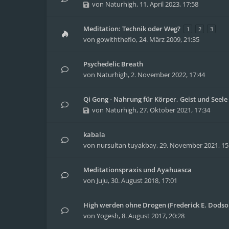
von
Naturhigh
,
11. April 2023, 17:58
Meditation: Technik oder Weg?
1
2
3
von
gowiththeflo
,
24. März 2009, 21:35
Psychedelic Breath
von
Naturhigh
,
2. November 2022, 17:44
Qi Gong - Nahrung für Körper, Geist und Seele
von
Naturhigh
,
27. Oktober 2021, 17:34
kabala
von
nursultan tuyakbay
,
29. November 2021, 15
Meditationspraxis und Ayahuasca
von
Juju
,
30. August 2018, 17:01
High werden ohne Drogen (Frederick E. Dodso
von
Yogesh
,
8. August 2017, 20:28