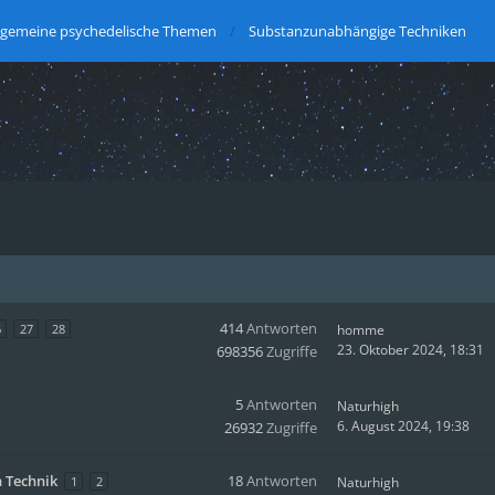
lgemeine psychedelische Themen
Substanzunabhängige Techniken
414
Antworten
6
27
28
homme
23. Oktober 2024, 18:31
698356
Zugriffe
5
Antworten
Naturhigh
6. August 2024, 19:38
26932
Zugriffe
h Technik
18
Antworten
1
2
Naturhigh