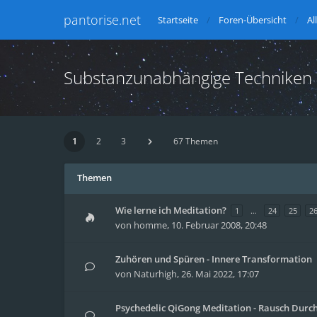
pantorise.net
Startseite
Foren-Übersicht
Al
Substanzunabhängige Techniken
1
2
3
67 Themen
Themen
Wie lerne ich Meditation?
1
…
24
25
2
von
homme
,
10. Februar 2008, 20:48
Zuhören und Spüren - Innere Transformation
von
Naturhigh
,
26. Mai 2022, 17:07
Psychedelic QiGong Meditation - Rausch Durc