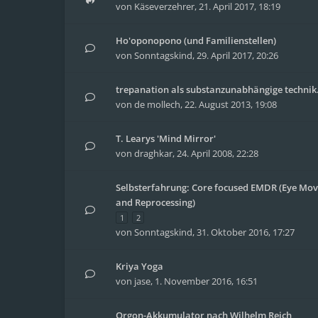
von
Käseverzehrer
,
21. April 2017, 18:19
Ho'oponopono (und Familienstellen)
von
Sonntagskind
,
29. April 2017, 20:26
trepanation als substanzunabhängige technik.
von
de mollech
,
22. August 2013, 19:08
T. Learys 'Mind Mirror'
von
draghkar
,
24. April 2008, 22:28
Selbsterfahrung: Core focused EMDR (Eye Mov
and Reprocessing)
1
2
von
Sonntagskind
,
31. Oktober 2016, 17:27
Kriya Yoga
von
jase
,
1. November 2016, 16:51
Orgon-Akkumulator nach Wilhelm Reich