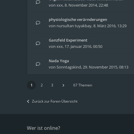
von
xxx
,
8. November 2014, 22:48
physiologische verärnderungen
von
nursultan tuyakbay
,
8. März 2016, 13:29
Ganzfeld Experiment
von
xxx
,
17. Januar 2016, 00:50
Nada Yoga
von
Sonntagskind
,
29. November 2015, 08:13
1
2
3
67 Themen
Zurück zur Foren-Übersicht
Wer ist online?