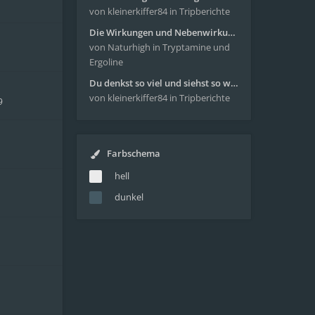
von kleinerkiffer84
in Tripberichte
Die Wirkungen und Nebenwirkungen von LSD
von Naturhigh
in Tryptamine und
Ergoline
Du denkst so viel und siehst so wenig - wunderbare Reise mit 4g Pilze
von kleinerkiffer84
in Tripberichte
9
Farbschema
hell
dunkel