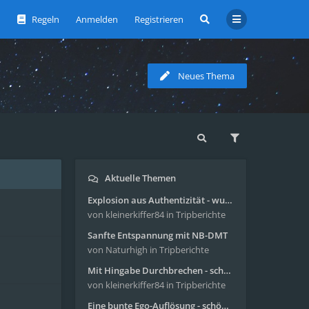
Regeln
Anmelden
Registrieren
Neues Thema
Aktuelle Themen
Explosion aus Authentizität - wunderbare Reise mit 4g Pilze
von kleinerkiffer84
in Tripberichte
Sanfte Entspannung mit NB-DMT
von Naturhigh
in Tripberichte
Mit Hingabe Durchbrechen - schöne Reise mit 4g Pilze
von kleinerkiffer84
in Tripberichte
Eine bunte Ego-Auflösung - schöne Reise mit 4-AcO-DMT