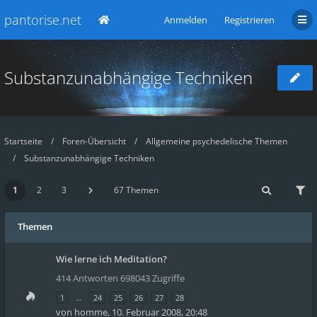
pantorise.net
Anmelden
Registrieren
Substanzunabhängige Techniken
Startseite
Foren-Übersicht
Allgemeine psychedelische Themen
Substanzunabhängige Techniken
1
2
3
67 Themen
Themen
Wie lerne ich Meditation?
414 Antworten 698043 Zugriffe
1
…
24
25
26
27
28
von
homme
,
10. Februar 2008, 20:48