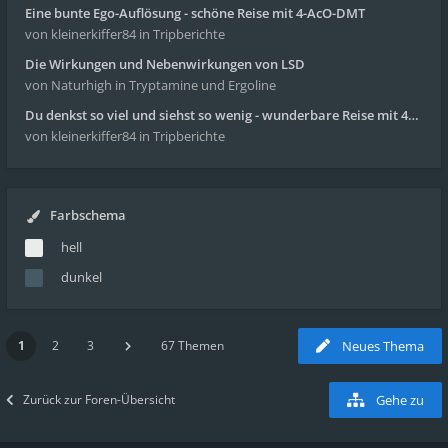
Eine bunte Ego-Auflösung - schöne Reise mit 4-AcO-DMT
von kleinerkiffer84
in Tripberichte
Die Wirkungen und Nebenwirkungen von LSD
von Naturhigh
in Tryptamine und Ergoline
Du denkst so viel und siehst so wenig - wunderbare Reise mit 4g Pilze
von kleinerkiffer84
in Tripberichte
Farbschema
hell
dunkel
1
2
3
67 Themen
Neues Thema
Zurück zur Foren-Übersicht
Gehe zu