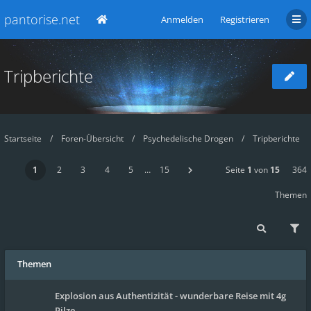
pantorise.net
Anmelden
Registrieren
Tripberichte
Startseite
Foren-Übersicht
Psychedelische Drogen
Tripberichte
1
2
3
4
5
…
15
Seite
1
von
15
364
Themen
Themen
Explosion aus Authentizität - wunderbare Reise mit 4g
Pilze