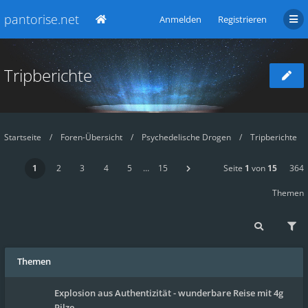
pantorise.net
Anmelden
Registrieren
Tripberichte
Startseite
Foren-Übersicht
Psychedelische Drogen
Tripberichte
1
2
3
4
5
…
15
Seite
1
von
15
364
Themen
Themen
Explosion aus Authentizität - wunderbare Reise mit 4g
Pilze