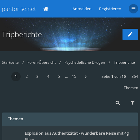
pantorise.net
Anmelden
Registrieren
Tripberichte
Startseite
Foren-Übersicht
Psychedelische Drogen
Tripberichte
1
2
3
4
5
…
15
Seite
1
von
15
364
Themen
Themen
Explosion aus Authentizität - wunderbare Reise mit 4g
Pilze