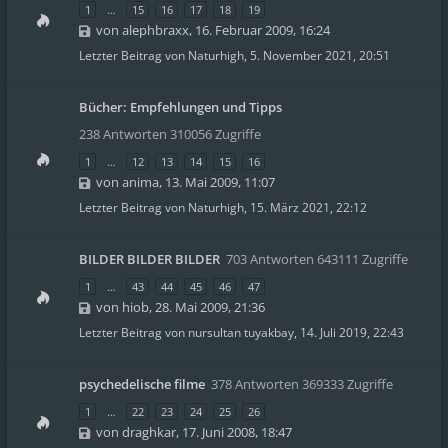
1
…
15
16
17
18
19
von
alephbraxx
,
16. Februar 2009, 16:24
Letzter Beitrag von
Naturhigh
,
5. November 2021, 20:51
Bücher: Empfehlungen und Tipps
238 Antworten 310056 Zugriffe
1
…
12
13
14
15
16
von
anima
,
13. Mai 2009, 11:07
Letzter Beitrag von
Naturhigh
,
15. März 2021, 22:12
BILDER BILDER BILDER
703 Antworten 643111 Zugriffe
1
…
43
44
45
46
47
von
hiob
,
28. Mai 2009, 21:36
Letzter Beitrag von
nursultan tuyakbay
,
14. Juli 2019, 22:43
psychedelische filme
378 Antworten 369333 Zugriffe
1
…
22
23
24
25
26
von
draghkar
,
17. Juni 2008, 18:47