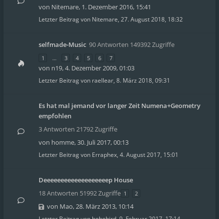
von
Nitemare
,
1. Dezember 2016, 15:41
Letzter Beitrag von
Nitemare
,
27. August 2018, 18:32
selfmade-Music
90 Antworten 149392 Zugriffe
1
…
3
4
5
6
7
von
n19
,
4. Dezember 2009, 01:03
Letzter Beitrag von
raellear
,
8. März 2018, 09:31
Es hat mal jemand vor langer Zeit Numena+Geometry
empfohlen
3 Antworten 21792 Zugriffe
von
homme
,
30. Juli 2017, 00:13
Letzter Beitrag von
Erraphex
,
4. August 2017, 15:01
Deeeeeeeeeeeeeeeeeeep House
18 Antworten 51992 Zugriffe
1
2
von
Mao
,
28. März 2013, 10:14
Letzter Beitrag von
hobobird
,
9. Februar 2017, 17:14