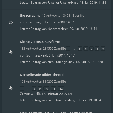
Letzter Beitrag von
FalscherFalscherHase
,
13. Juli 2019, 11:38
the zen game
10 Antworten 34081 Zugriffe
von
draghkar
,
5. Februar 2008, 19:57
Letzter Beitrag von
Käseverzehrer
,
29. Juni 2019, 16:44
Kleine Videos & Kurzfilme
133 Antworten 234552 Zugriffe
1
…
5
6
7
8
9
von
Sonntagskind
,
6. Juni 2014, 10:17
Letzter Beitrag von
nursultan tuyakbay
,
13. Juni 2019, 19:20
Der selfmade-Bilder-Thread
168 Antworten 389202 Zugriffe
1
…
8
9
10
11
12
von
woelfi
,
17. Februar 2008, 18:12
Letzter Beitrag von
nursultan tuyakbay
,
3. Juni 2019, 10:04