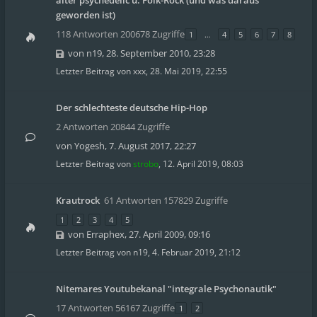
alter psychedelic u. Folk-Rock (und was daraus
geworden ist)
118 Antworten 200678 Zugriffe
1
…
4
5
6
7
8
von
n19
,
28. September 2010, 23:28
Letzter Beitrag von
xxx
,
28. Mai 2019, 22:55
Der schlechteste deutsche Hip-Hop
2 Antworten 20844 Zugriffe
von
Yogesh
,
7. August 2017, 22:27
Letzter Beitrag von
strobo
,
12. April 2019, 08:03
Krautrock
61 Antworten 157829 Zugriffe
1
2
3
4
5
von
Erraphex
,
27. April 2009, 09:16
Letzter Beitrag von
n19
,
4. Februar 2019, 21:12
Nitemares Youtubekanal "integrale Psychonautik"
17 Antworten 56167 Zugriffe
1
2