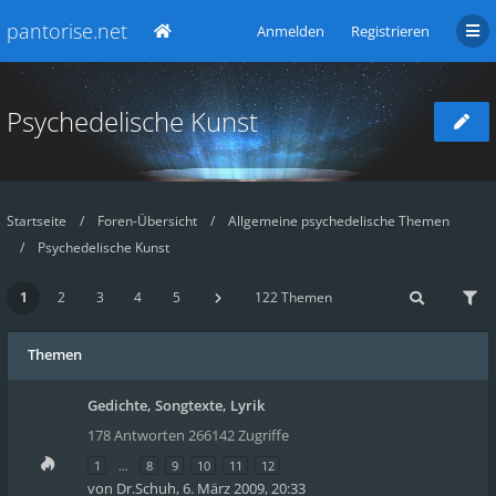
pantorise.net
Anmelden
Registrieren
Psychedelische Kunst
Startseite
Foren-Übersicht
Allgemeine psychedelische Themen
Psychedelische Kunst
1
2
3
4
5
122 Themen
Themen
Gedichte, Songtexte, Lyrik
178 Antworten 266142 Zugriffe
1
…
8
9
10
11
12
von
Dr.Schuh
,
6. März 2009, 20:33