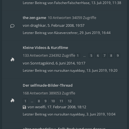
Letzter Beitrag von
FalscherFalscherHase
,
13. Juli 2019, 11:38
the zen game
10 Antworten 34059 Zugriffe
von
draghkar
,
5. Februar 2008, 19:57
Letzter Beitrag von
Käseverzehrer
,
29. Juni 2019, 16:44
Kleine Videos & Kurzfilme
133 Antworten 234392 Zugriffe
1
…
5
6
7
8
9
von
Sonntagskind
,
6. Juni 2014, 10:17
Letzter Beitrag von
nursultan tuyakbay
,
13. Juni 2019, 19:20
Der selfmade-Bilder-Thread
168 Antworten 389053 Zugriffe
1
…
8
9
10
11
12
von
woelfi
,
17. Februar 2008, 18:12
Letzter Beitrag von
nursultan tuyakbay
,
3. Juni 2019, 10:04