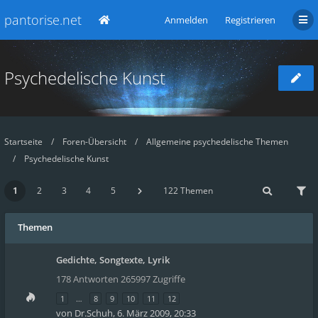
pantorise.net
Anmelden
Registrieren
Psychedelische Kunst
Startseite
Foren-Übersicht
Allgemeine psychedelische Themen
Psychedelische Kunst
1
2
3
4
5
122 Themen
Themen
Gedichte, Songtexte, Lyrik
178 Antworten 265997 Zugriffe
1
…
8
9
10
11
12
von
Dr.Schuh
,
6. März 2009, 20:33