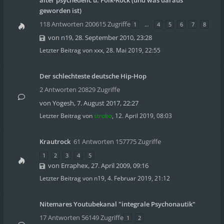
alter psychedelic u. Folk-Rock (und was daraus
geworden ist)
118 Antworten 200615 Zugriffe
1
…
4
5
6
7
8
von
n19
,
28. September 2010, 23:28
Letzter Beitrag von
xxx
,
28. Mai 2019, 22:55
Der schlechteste deutsche Hip-Hop
2 Antworten 20829 Zugriffe
von
Yogesh
,
7. August 2017, 22:27
Letzter Beitrag von
strobo
,
12. April 2019, 08:03
Krautrock
61 Antworten 157775 Zugriffe
1
2
3
4
5
von
Erraphex
,
27. April 2009, 09:16
Letzter Beitrag von
n19
,
4. Februar 2019, 21:12
Nitemares Youtubekanal "integrale Psychonautik"
17 Antworten 56149 Zugriffe
1
2