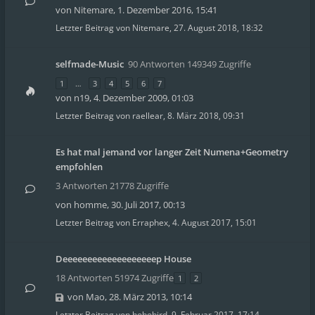
von
Nitemare
,
1. Dezember 2016, 15:41
Letzter Beitrag von
Nitemare
,
27. August 2018, 18:32
selfmade-Music
90 Antworten 149349 Zugriffe
1
…
3
4
5
6
7
von
n19
,
4. Dezember 2009, 01:03
Letzter Beitrag von
raellear
,
8. März 2018, 09:31
Es hat mal jemand vor langer Zeit Numena+Geometry
empfohlen
3 Antworten 21778 Zugriffe
von
homme
,
30. Juli 2017, 00:13
Letzter Beitrag von
Erraphex
,
4. August 2017, 15:01
Deeeeeeeeeeeeeeeeeeep House
18 Antworten 51974 Zugriffe
1
2
von
Mao
,
28. März 2013, 10:14
Letzter Beitrag von
hobobird
,
9. Februar 2017, 17:14