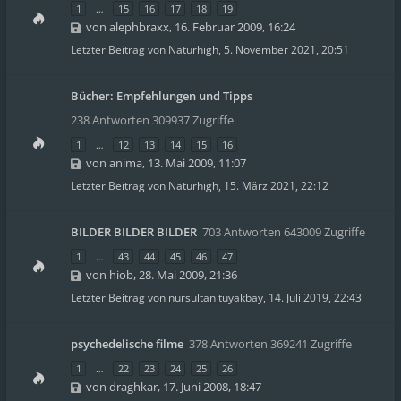
1
…
15
16
17
18
19
von
alephbraxx
,
16. Februar 2009, 16:24
Letzter Beitrag von
Naturhigh
,
5. November 2021, 20:51
Bücher: Empfehlungen und Tipps
238 Antworten 309937 Zugriffe
1
…
12
13
14
15
16
von
anima
,
13. Mai 2009, 11:07
Letzter Beitrag von
Naturhigh
,
15. März 2021, 22:12
BILDER BILDER BILDER
703 Antworten 643009 Zugriffe
1
…
43
44
45
46
47
von
hiob
,
28. Mai 2009, 21:36
Letzter Beitrag von
nursultan tuyakbay
,
14. Juli 2019, 22:43
psychedelische filme
378 Antworten 369241 Zugriffe
1
…
22
23
24
25
26
von
draghkar
,
17. Juni 2008, 18:47