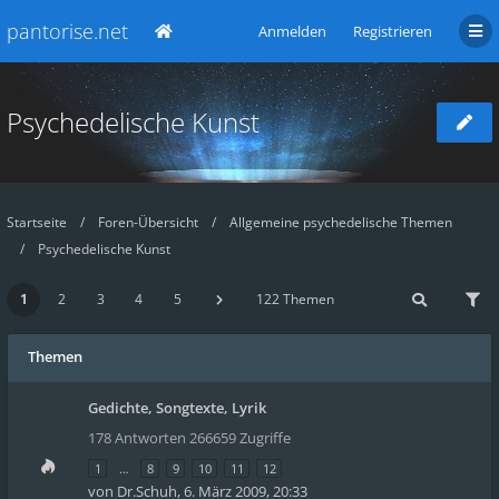
pantorise.net
Anmelden
Registrieren
Psychedelische Kunst
Startseite
Foren-Übersicht
Allgemeine psychedelische Themen
Psychedelische Kunst
1
2
3
4
5
122 Themen
Themen
Gedichte, Songtexte, Lyrik
178 Antworten 266659 Zugriffe
1
…
8
9
10
11
12
von
Dr.Schuh
,
6. März 2009, 20:33