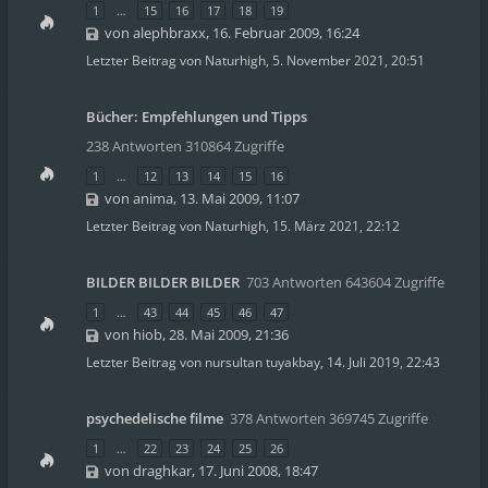
1
…
15
16
17
18
19
von
alephbraxx
,
16. Februar 2009, 16:24
Letzter Beitrag von
Naturhigh
,
5. November 2021, 20:51
Bücher: Empfehlungen und Tipps
238 Antworten 310864 Zugriffe
1
…
12
13
14
15
16
von
anima
,
13. Mai 2009, 11:07
Letzter Beitrag von
Naturhigh
,
15. März 2021, 22:12
BILDER BILDER BILDER
703 Antworten 643604 Zugriffe
1
…
43
44
45
46
47
von
hiob
,
28. Mai 2009, 21:36
Letzter Beitrag von
nursultan tuyakbay
,
14. Juli 2019, 22:43
psychedelische filme
378 Antworten 369745 Zugriffe
1
…
22
23
24
25
26
von
draghkar
,
17. Juni 2008, 18:47