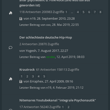
alter psychedelic u. Folk-Rock (und was daraus
geworden ist)
118 Antworten 200983 Zugriffe
1
…
4
5
6
7
8
von
n19
,
28. September 2010, 23:28
Letzter Beitrag von
xxx
,
28. Mai 2019, 22:55
Der schlechteste deutsche Hip-Hop
2 Antworten 20870 Zugriffe
von
Yogesh
,
7. August 2017, 22:27
Letzter Beitrag von
strobo
,
12. April 2019, 08:03
Krautrock
61 Antworten 158113 Zugriffe
1
2
3
4
5
von
Erraphex
,
27. April 2009, 09:16
Letzter Beitrag von
n19
,
4. Februar 2019, 21:12
Nitemares Youtubekanal "integrale Psychonautik"
17 Antworten 56240 Zugriffe
1
2