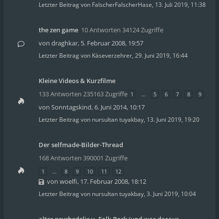
Letzter Beitrag von
FalscherFalscherHase
,
13. Juli 2019, 11:38
the zen game
10 Antworten 34124 Zugriffe
von
draghkar
,
5. Februar 2008, 19:57
Letzter Beitrag von
Käseverzehrer
,
29. Juni 2019, 16:44
Kleine Videos & Kurzfilme
133 Antworten 235163 Zugriffe
1
…
5
6
7
8
9
von
Sonntagskind
,
6. Juni 2014, 10:17
Letzter Beitrag von
nursultan tuyakbay
,
13. Juni 2019, 19:20
Der selfmade-Bilder-Thread
168 Antworten 390001 Zugriffe
1
…
8
9
10
11
12
von
woelfi
,
17. Februar 2008, 18:12
Letzter Beitrag von
nursultan tuyakbay
,
3. Juni 2019, 10:04