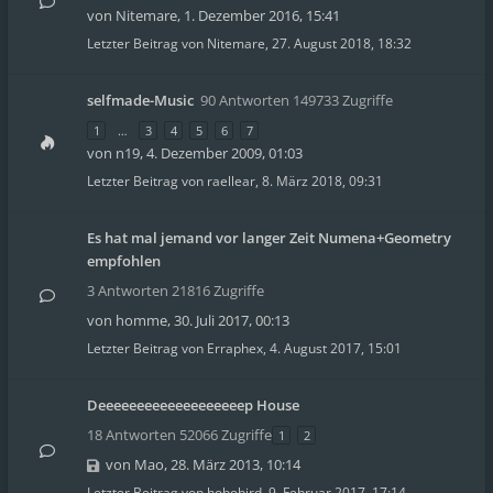
von
Nitemare
,
1. Dezember 2016, 15:41
Letzter Beitrag von
Nitemare
,
27. August 2018, 18:32
selfmade-Music
90 Antworten 149733 Zugriffe
1
…
3
4
5
6
7
von
n19
,
4. Dezember 2009, 01:03
Letzter Beitrag von
raellear
,
8. März 2018, 09:31
Es hat mal jemand vor langer Zeit Numena+Geometry
empfohlen
3 Antworten 21816 Zugriffe
von
homme
,
30. Juli 2017, 00:13
Letzter Beitrag von
Erraphex
,
4. August 2017, 15:01
Deeeeeeeeeeeeeeeeeeep House
18 Antworten 52066 Zugriffe
1
2
von
Mao
,
28. März 2013, 10:14
Letzter Beitrag von
hobobird
,
9. Februar 2017, 17:14