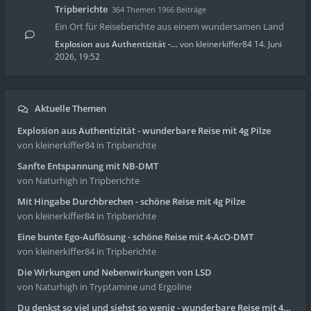
Tripberichte
364 Themen 1966 Beiträge
Ein Ort für Reiseberichte aus einem wundersamen Land
Explosion aus Authentizität -…
von
kleinerkiffer84
14. Juni
2026, 19:52
Aktuelle Themen
Explosion aus Authentizität - wunderbare Reise mit 4g Pilze
von kleinerkiffer84
in Tripberichte
Sanfte Entspannung mit NB-DMT
von Naturhigh
in Tripberichte
Mit Hingabe Durchbrechen - schöne Reise mit 4g Pilze
von kleinerkiffer84
in Tripberichte
Eine bunte Ego-Auflösung - schöne Reise mit 4-AcO-DMT
von kleinerkiffer84
in Tripberichte
Die Wirkungen und Nebenwirkungen von LSD
von Naturhigh
in Tryptamine und Ergoline
Du denkst so viel und siehst so wenig - wunderbare Reise mit 4g Pilze