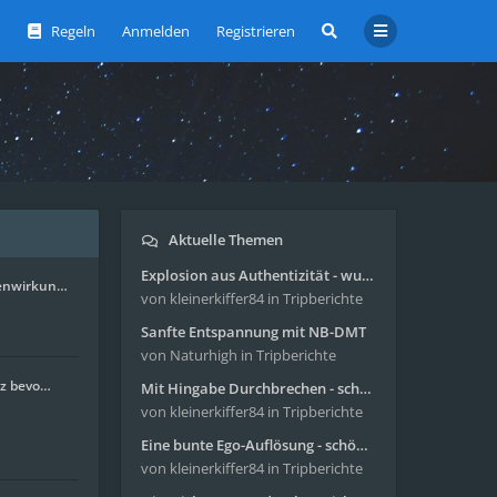
Regeln
Anmelden
Registrieren
Aktuelle Themen
Explosion aus Authentizität - wunderbare Reise mit 4g Pilze
enwirkun…
von kleinerkiffer84
in Tripberichte
Sanfte Entspannung mit NB-DMT
von Naturhigh
in Tripberichte
nz bevo…
Mit Hingabe Durchbrechen - schöne Reise mit 4g Pilze
von kleinerkiffer84
in Tripberichte
Eine bunte Ego-Auflösung - schöne Reise mit 4-AcO-DMT
von kleinerkiffer84
in Tripberichte