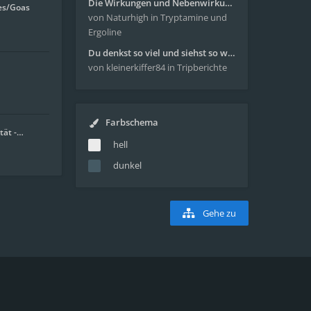
Die Wirkungen und Nebenwirkungen von LSD
es/Goas
von Naturhigh
in Tryptamine und
Ergoline
Du denkst so viel und siehst so wenig - wunderbare Reise mit 4g Pilze
von kleinerkiffer84
in Tripberichte
Farbschema
tät -…
hell
dunkel
Gehe zu