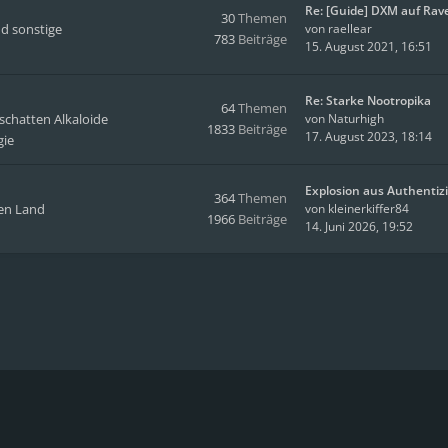
Re: [Guide] DXM auf Rav
30
Themen
d sonstige
von
raellear
783
Beiträge
15. August 2021, 16:51
Re: Starke Nootropika
64
Themen
tschatten Alkaloide
von
Naturhigh
1833
Beiträge
17. August 2023, 18:14
gie
Explosion aus Authentizi
364
Themen
men Land
von
kleinerkiffer84
1966
Beiträge
14. Juni 2026, 19:52