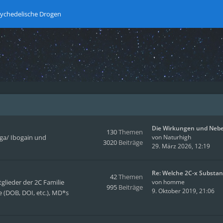
ychedelische Drogen
Die Wirkungen und Neb
130
Themen
oga/ Ibogain und
von
Naturhigh
3020
Beiträge
29. März 2026, 12:19
Re: Welche 2C-x Substa
42
Themen
glieder der 2C Familie
von
homme
995
Beiträge
9. Oktober 2019, 21:06
 (DOB, DOI, etc.), MD*s