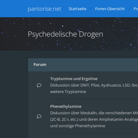
pantorise.net
Startseite
Foren-Übersicht
Ps
Psychedelische Drogen
Forum
Tryptamine und Ergoline
Diskussion über DMT, Pilze, Ayahuasca, LSD, Ib
weitere Tryptamine
Phenethylamine
Diskussion über Meskalin, die verschiedenen Mit
(2C-B, 2C-I, etc.) und deren Amphetamin-Analoge
und sonstige Phenethylamine