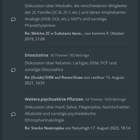
Diskussion über Meskalin, die verschiedenen Mitglieder
der 2C Familie (2C-B, 2C-I, etc.) und deren Amphetamin-
Analoge (DOB, DOI, etc.), MD*s und sonstige
Phenethylamine
Re: Welche 2C-x Substanz bevo…
von
homme
9. Oktober
2019, 21:06
Dissoziativa
30 Themen 783 Beiträge
Diskussion über Ketamin, Lachgas, DXM, PCP und
sonstige Dissoziativa
Re: [Guide] DXM auf Raves/Goas
von
raellear
15. August
2021, 16:51
Weitere psychoaktive Pflanzen
64 Themen 1833 Beiträge
Diskussion über Hanf, Salvia, Fliegenpilze, Nachtschatten
Alkaloide und sonstige psychedelische
Ethnopharmakologie
Re: Starke Nootropika
von
Naturhigh
17. August 2023, 18:14