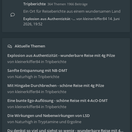
Tripberichte
364 Themen 1966 Beiträge
Ein Ort für Reiseberichte aus einem wundersamen Land
Explosion aus Authentizität -…
von
kleinerkiffer84
14. Juni
2026, 19:52
Aktuelle Themen
Explosion aus Authentizität - wunderbare Reise mit 4g Pilze
von kleinerkiffer84
in Tripberichte
Sanfte Entspannung mit NB-DMT
von Naturhigh
in Tripberichte
Mit Hingabe Durchbrechen - schöne Reise mit 4g Pilze
von kleinerkiffer84
in Tripberichte
Eine bunte Ego-Auflösung - schöne Reise mit 4-AcO-DMT
von kleinerkiffer84
in Tripberichte
Die Wirkungen und Nebenwirkungen von LSD
von Naturhigh
in Tryptamine und Ergoline
Du denkst so viel und siehst so wenig - wunderbare Reise mit 4g Pilze