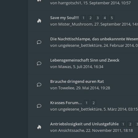
von
harrgotschi1
,
15. September 2014, 10:57
Save my Soul!!!
1
2
3
4
5
von
Mister_Mushroom
,
27. September 2014, 14:
Die Nachttischlampe, das unbekannnte Wese
von
ungelesene_bettlektüre
,
24. Februar 2014, 0
Lebensgemeinschaft Sinn und Zweck
von
Mawas
,
5. Juli 2014, 16:34
Brauche dringend euren Rat
von
Toweliee
,
29. Mai 2014, 19:28
Krasses Forum...
1
2
von
ungelesene_bettlektüre
,
5. März 2014, 03:15
Antriebslosigkeit und Unlustgefühle
1
2
von
Ansichtssache
,
22. November 2011, 18:18