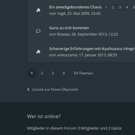
Ein zweckgebundenes Chaos
1
2
3
4
5
von
Yagé
,
25. Mai 2009, 23:43
Ganz zu sich kommen
von
Mawas
,
28. September 2013, 12:23
Schwierige Erfahrungen mit Ayahuasca integr
von
aneurysma
,
17. Januar 2013, 08:53
1
2
3
54 Themen
Zurück zur Foren-Übersicht
Wer ist online?
Mitglieder in diesem Forum: 0 Mitglieder und 2 Gäste