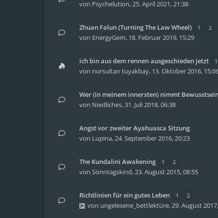
von
Psychelution
,
25. April 2021, 21:38
Zhuan Falun (Turning The Law Wheel)
1
2
von
EnergyGem
,
18. Februar 2019, 15:29
ich bin aus dem rennen ausgeschieden jetzt
1
von
nursultan tuyakbay
,
13. Oktober 2016, 15:0
Wer (in meinem innersten) nimmt Bewusstsei
von
Niedliches
,
31. Juli 2018, 06:38
Angst vor zweiter Ayahuasca Sitzung
von
Lupina
,
24. September 2016, 20:23
The Kundalini Awakening
1
2
von
Sonntagskind
,
23. August 2015, 08:55
Richtlinien für ein gutes Leben
1
2
von
ungelesene_bettlektüre
,
29. August 2017,