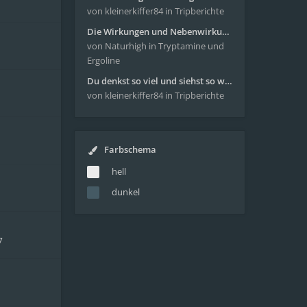
von kleinerkiffer84
in Tripberichte
Die Wirkungen und Nebenwirkungen von LSD
von Naturhigh
in Tryptamine und
Ergoline
Du denkst so viel und siehst so wenig - wunderbare Reise mit 4g Pilze
von kleinerkiffer84
in Tripberichte
Farbschema
hell
dunkel
7