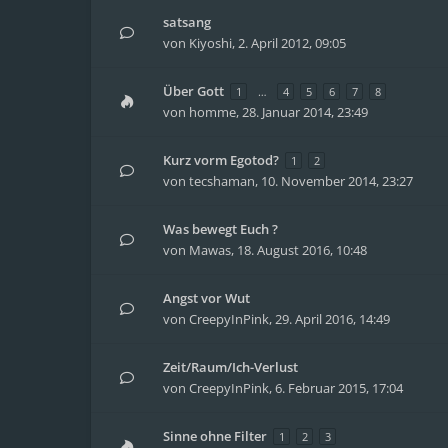
satsang
von
Kiyoshi
,
2. April 2012, 09:05
Über Gott
1
…
4
5
6
7
8
von
homme
,
28. Januar 2014, 23:49
Kurz vorm Egotod?
1
2
von
tecshaman
,
10. November 2014, 23:27
Was bewegt Euch ?
von
Mawas
,
18. August 2016, 10:48
Angst vor Wut
von
CreepyInPink
,
29. April 2016, 14:49
Zeit/Raum/Ich-Verlust
von
CreepyInPink
,
6. Februar 2015, 17:04
Sinne ohne Filter
1
2
3