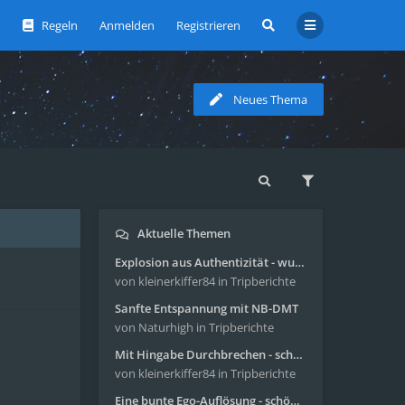
Regeln
Anmelden
Registrieren
Neues Thema
Aktuelle Themen
Explosion aus Authentizität - wunderbare Reise mit 4g Pilze
von kleinerkiffer84
in Tripberichte
Sanfte Entspannung mit NB-DMT
von Naturhigh
in Tripberichte
Mit Hingabe Durchbrechen - schöne Reise mit 4g Pilze
von kleinerkiffer84
in Tripberichte
Eine bunte Ego-Auflösung - schöne Reise mit 4-AcO-DMT