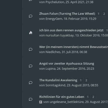
von
Psychelution
,
25. April 2021, 21:38
Zhuan Falun (Turning The Law Wheel)
1
2
von
EnergyGem
,
18. Februar 2019, 15:29
ich bin aus dem rennen ausgeschieden jetzt
1
von
nursultan tuyakbay
,
13. Oktober 2016, 15:0
Wer (in meinem innersten) nimmt Bewusstsei
von
Niedliches
,
31. Juli 2018, 06:38
Angst vor zweiter Ayahuasca Sitzung
von
Lupina
,
24. September 2016, 20:23
The Kundalini Awakening
1
2
von
Sonntagskind
,
23. August 2015, 08:55
Richtlinien für ein gutes Leben
1
2
von
ungelesene_bettlektüre
,
29. August 2017,