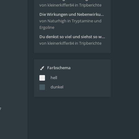
von kleinerkiffer84
in Tripberichte
Die Wirkungen und Nebenwirkungen von LSD
von Naturhigh
in Tryptamine und
Ergoline
Du denkst so viel und siehst so wenig - wunderbare Reise mit 4g Pilze
von kleinerkiffer84
in Tripberichte
Farbschema
hell
dunkel
7