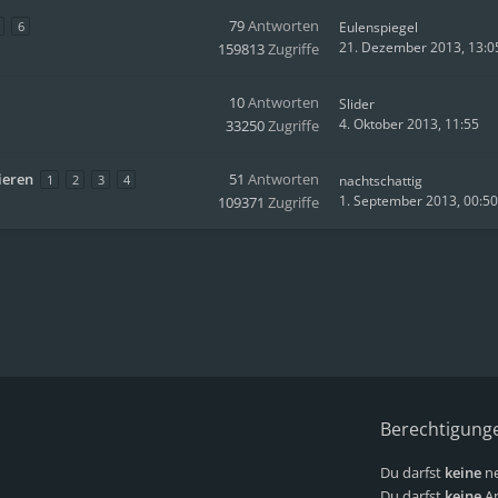
79
Antworten
6
Eulenspiegel
21. Dezember 2013, 13:0
159813
Zugriffe
10
Antworten
Slider
4. Oktober 2013, 11:55
33250
Zugriffe
ieren
51
Antworten
1
2
3
4
nachtschattig
1. September 2013, 00:50
109371
Zugriffe
Berechtigung
Du darfst
keine
ne
Du darfst
keine
An