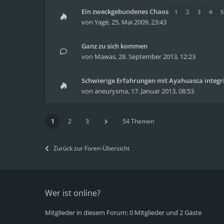
Ein zweckgebundenes Chaos
1
2
3
4
5
von
Yagé
,
25. Mai 2009, 23:43
Ganz zu sich kommen
von
Mawas
,
28. September 2013, 12:23
Schwierige Erfahrungen mit Ayahuasca integr
von
aneurysma
,
17. Januar 2013, 08:53
1
2
3
54 Themen
Zurück zur Foren-Übersicht
Wer ist online?
Mitglieder in diesem Forum: 0 Mitglieder und 2 Gäste