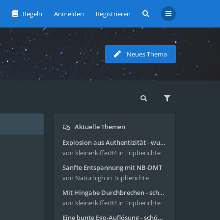
Regeln
Anmelden
Registrieren
Neues Thema
Aktuelle Themen
Explosion aus Authentizität - wunderbare Reise mit 4g Pilze
von kleinerkiffer84
in Tripberichte
Sanfte Entspannung mit NB-DMT
von Naturhigh
in Tripberichte
Mit Hingabe Durchbrechen - schöne Reise mit 4g Pilze
von kleinerkiffer84
in Tripberichte
Eine bunte Ego-Auflösung - schöne Reise mit 4-AcO-DMT