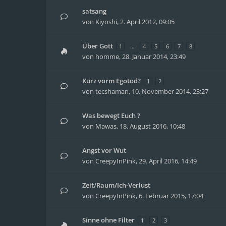
satsang
von
Kiyoshi
,
2. April 2012, 09:05
Über Gott
1
…
4
5
6
7
8
von
homme
,
28. Januar 2014, 23:49
Kurz vorm Egotod?
1
2
von
tecshaman
,
10. November 2014, 23:27
Was bewegt Euch ?
von
Mawas
,
18. August 2016, 10:48
Angst vor Wut
von
CreepyInPink
,
29. April 2016, 14:49
Zeit/Raum/Ich-Verlust
von
CreepyInPink
,
6. Februar 2015, 17:04
Sinne ohne Filter
1
2
3