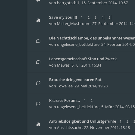
von
harrgotschi1
,
15. September 2014, 10:57
Save my Soul!!!
1
2
3
4
5
von
Mister_Mushroom
,
27. September 2014, 14:
Die Nachttischlampe, das unbekannnte Wese
von
ungelesene_bettlektüre
,
24. Februar 2014, 0
Lebensgemeinschaft Sinn und Zweck
von
Mawas
,
5. Juli 2014, 16:34
Brauche dringend euren Rat
von
Toweliee
,
29. Mai 2014, 19:28
Krasses Forum...
1
2
von
ungelesene_bettlektüre
,
5. März 2014, 03:15
Antriebslosigkeit und Unlustgefühle
1
2
von
Ansichtssache
,
22. November 2011, 18:18