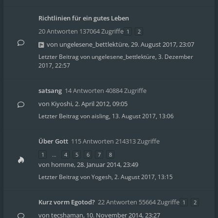
Richtlinien für ein gutes Leben
20 Antworten 137064 Zugriffe
1
2
von
ungelesene_bettlektüre
,
29. August 2017, 23:07
Letzter Beitrag von
ungelesene_bettlektüre
,
3. Dezember
2017, 22:57
satsang
14 Antworten 40884 Zugriffe
von
Kiyoshi
,
2. April 2012, 09:05
Letzter Beitrag von
aisling
,
13. August 2017, 13:06
Über Gott
115 Antworten 214313 Zugriffe
1
…
4
5
6
7
8
von
homme
,
28. Januar 2014, 23:49
Letzter Beitrag von
Yogesh
,
2. August 2017, 13:15
Kurz vorm Egotod?
22 Antworten 55664 Zugriffe
1
2
von
tecshaman
,
10. November 2014, 23:27