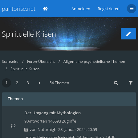
pantorise.net
Anmelden
Registrieren
Spirituelle Krisen
Startseite
Foren-Übersicht
Allgemeine psychedelische Themen
Spirituelle Krisen
1
2
3
54 Themen
Themen
Der Umgang mit Mythologien
9 Antworten 146593 Zugriffe
von
Naturhigh
,
28. Januar 2024, 20:59
Letzter Beitrag von
Naturhigh
,
14. Januar 2026, 19:36