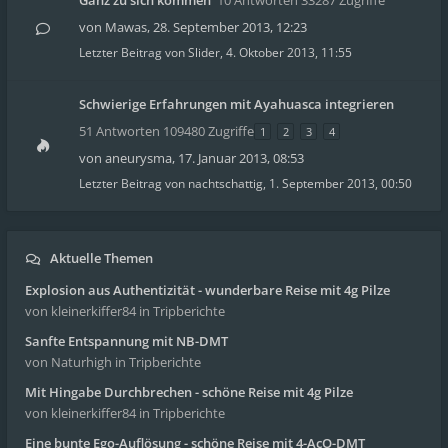
Ganz zu sich kommen
10 Antworten 33287 Zugriffe
von
Mawas
,
28. September 2013, 12:23
Letzter Beitrag von
Slider
,
4. Oktober 2013, 11:55
Schwierige Erfahrungen mit Ayahuasca integrieren
51 Antworten 109480 Zugriffe
1
2
3
4
von
aneurysma
,
17. Januar 2013, 08:53
Letzter Beitrag von
nachtschattig
,
1. September 2013, 00:50
Aktuelle Themen
Explosion aus Authentizität - wunderbare Reise mit 4g Pilze
von kleinerkiffer84
in Tripberichte
Sanfte Entspannung mit NB-DMT
von Naturhigh
in Tripberichte
Mit Hingabe Durchbrechen - schöne Reise mit 4g Pilze
von kleinerkiffer84
in Tripberichte
Eine bunte Ego-Auflösung - schöne Reise mit 4-AcO-DMT