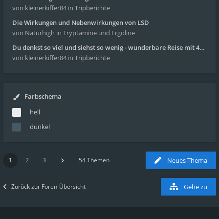
von kleinerkiffer84
in Tripberichte
Die Wirkungen und Nebenwirkungen von LSD
von Naturhigh
in Tryptamine und Ergoline
Du denkst so viel und siehst so wenig - wunderbare Reise mit 4g Pilze
von kleinerkiffer84
in Tripberichte
Farbschema
hell
dunkel
1
2
3
54 Themen
Neues Thema
Zurück zur Foren-Übersicht
Gehe zu