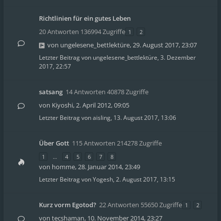
Richtlinien für ein gutes Leben
20 Antworten 136994 Zugriffe
1
2
von
ungelesene_bettlektüre
,
29. August 2017, 23:07
Letzter Beitrag von
ungelesene_bettlektüre
,
3. Dezember
2017, 22:57
satsang
14 Antworten 40878 Zugriffe
von
Kiyoshi
,
2. April 2012, 09:05
Letzter Beitrag von
aisling
,
13. August 2017, 13:06
Über Gott
115 Antworten 214278 Zugriffe
1
…
4
5
6
7
8
von
homme
,
28. Januar 2014, 23:49
Letzter Beitrag von
Yogesh
,
2. August 2017, 13:15
Kurz vorm Egotod?
22 Antworten 55650 Zugriffe
1
2
von
tecshaman
,
10. November 2014, 23:27