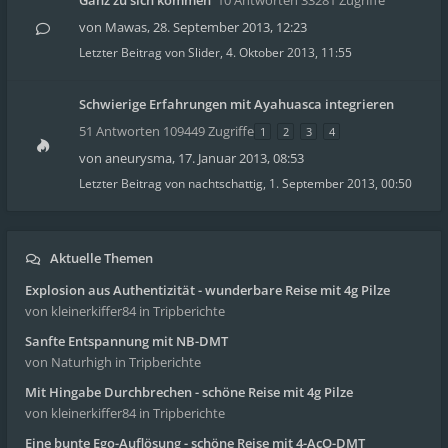
Ganz zu sich kommen
10 Antworten 33281 Zugriffe
von
Mawas
,
28. September 2013, 12:23
Letzter Beitrag von
Slider
,
4. Oktober 2013, 11:55
Schwierige Erfahrungen mit Ayahuasca integrieren
51 Antworten 109449 Zugriffe
1
2
3
4
von
aneurysma
,
17. Januar 2013, 08:53
Letzter Beitrag von
nachtschattig
,
1. September 2013, 00:50
Aktuelle Themen
Explosion aus Authentizität - wunderbare Reise mit 4g Pilze
von kleinerkiffer84
in Tripberichte
Sanfte Entspannung mit NB-DMT
von Naturhigh
in Tripberichte
Mit Hingabe Durchbrechen - schöne Reise mit 4g Pilze
von kleinerkiffer84
in Tripberichte
Eine bunte Ego-Auflösung - schöne Reise mit 4-AcO-DMT