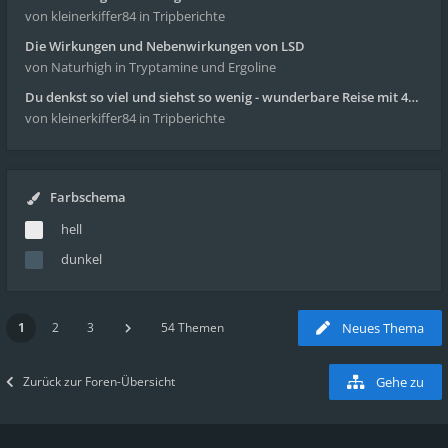
von kleinerkiffer84
in Tripberichte
Die Wirkungen und Nebenwirkungen von LSD
von Naturhigh
in Tryptamine und Ergoline
Du denkst so viel und siehst so wenig - wunderbare Reise mit 4g Pilze
von kleinerkiffer84
in Tripberichte
Farbschema
hell
dunkel
1
2
3
54 Themen
Neues Thema
Zurück zur Foren-Übersicht
Gehe zu