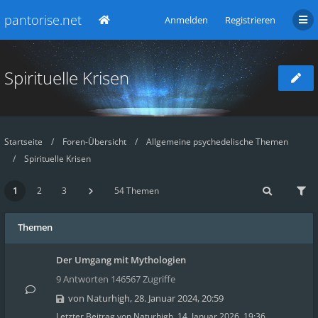
pantorise.net
Anmelden
Registrieren
Spirituelle Krisen
Startseite
Foren-Übersicht
Allgemeine psychedelische Themen
Spirituelle Krisen
1
2
3
54 Themen
Themen
Der Umgang mit Mythologien
9 Antworten 146567 Zugriffe
von
Naturhigh
,
28. Januar 2024, 20:59
Letzter Beitrag von
Naturhigh
,
14. Januar 2026, 19:36