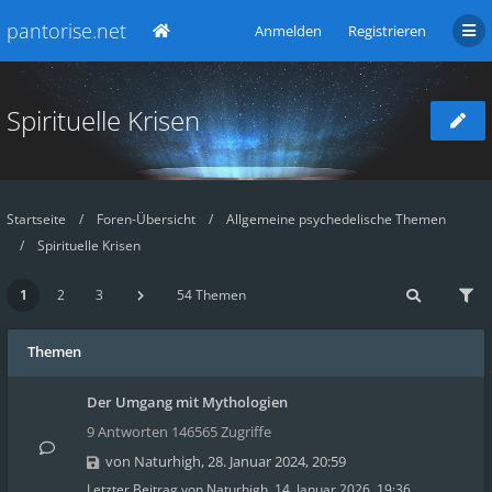
pantorise.net
Anmelden
Registrieren
Spirituelle Krisen
Startseite
Foren-Übersicht
Allgemeine psychedelische Themen
Spirituelle Krisen
1
2
3
54 Themen
Themen
Der Umgang mit Mythologien
9 Antworten 146565 Zugriffe
von
Naturhigh
,
28. Januar 2024, 20:59
Letzter Beitrag von
Naturhigh
,
14. Januar 2026, 19:36