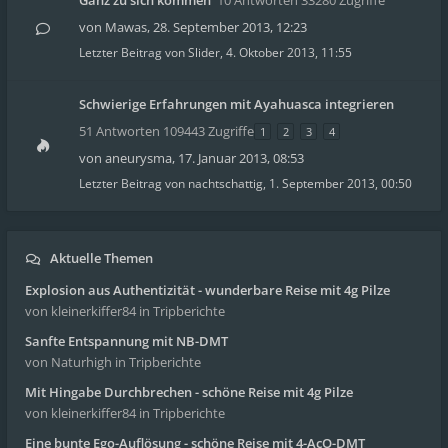
Ganz zu sich kommen
10 Antworten 33280 Zugriffe
von
Mawas
,
28. September 2013, 12:23
Letzter Beitrag von
Slider
,
4. Oktober 2013, 11:55
Schwierige Erfahrungen mit Ayahuasca integrieren
51 Antworten 109443 Zugriffe
1
2
3
4
von
aneurysma
,
17. Januar 2013, 08:53
Letzter Beitrag von
nachtschattig
,
1. September 2013, 00:50
Aktuelle Themen
Explosion aus Authentizität - wunderbare Reise mit 4g Pilze
von kleinerkiffer84
in Tripberichte
Sanfte Entspannung mit NB-DMT
von Naturhigh
in Tripberichte
Mit Hingabe Durchbrechen - schöne Reise mit 4g Pilze
von kleinerkiffer84
in Tripberichte
Eine bunte Ego-Auflösung - schöne Reise mit 4-AcO-DMT