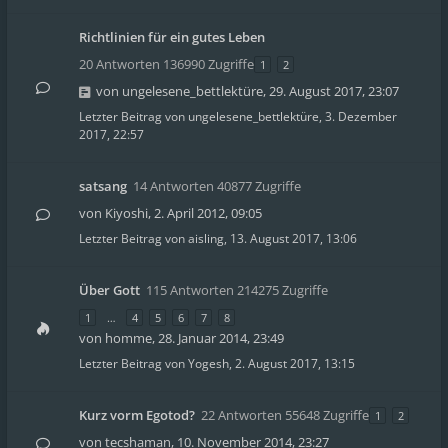
Richtlinien für ein gutes Leben
20 Antworten 136990 Zugriffe
1
2
von
ungelesene_bettlektüre
,
29. August 2017, 23:07
Letzter Beitrag von
ungelesene_bettlektüre
,
3. Dezember
2017, 22:57
satsang
14 Antworten 40877 Zugriffe
von
Kiyoshi
,
2. April 2012, 09:05
Letzter Beitrag von
aisling
,
13. August 2017, 13:06
Über Gott
115 Antworten 214275 Zugriffe
1
…
4
5
6
7
8
von
homme
,
28. Januar 2014, 23:49
Letzter Beitrag von
Yogesh
,
2. August 2017, 13:15
Kurz vorm Egotod?
22 Antworten 55648 Zugriffe
1
2
von
tecshaman
,
10. November 2014, 23:27