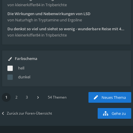
von kleinerkiffer84
in Tripberichte
Die Wirkungen und Nebenwirkungen von LSD
von Naturhigh
in Tryptamine und Ergoline
Du denkst so viel und siehst so wenig - wunderbare Reise mit 4g Pilze
von kleinerkiffer84
in Tripberichte
Farbschema
hell
dunkel
1
2
3
54 Themen
Neues Thema
Zurück zur Foren-Übersicht
Gehe zu