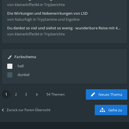
von kleinerkiffer84
in Tripberichte
Die Wirkungen und Nebenwirkungen von LSD
von Naturhigh
in Tryptamine und Ergoline
Du denkst so viel und siehst so wenig - wunderbare Reise mit 4g Pilze
von kleinerkiffer84
in Tripberichte
Farbschema
hell
dunkel
1
2
3
54 Themen
Neues Thema
Zurück zur Foren-Übersicht
Gehe zu