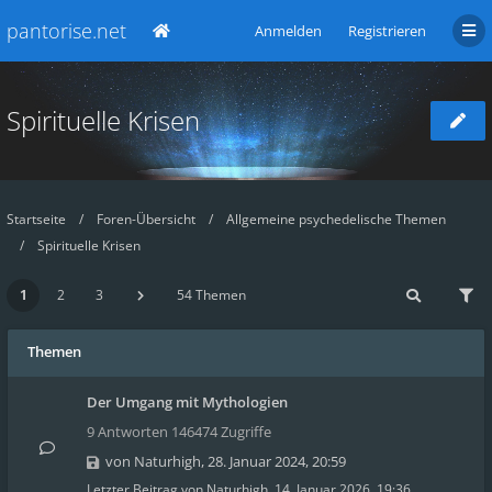
pantorise.net
Anmelden
Registrieren
Spirituelle Krisen
Startseite
Foren-Übersicht
Allgemeine psychedelische Themen
Spirituelle Krisen
1
2
3
54 Themen
Themen
Der Umgang mit Mythologien
9 Antworten 146474 Zugriffe
von
Naturhigh
,
28. Januar 2024, 20:59
Letzter Beitrag von
Naturhigh
,
14. Januar 2026, 19:36