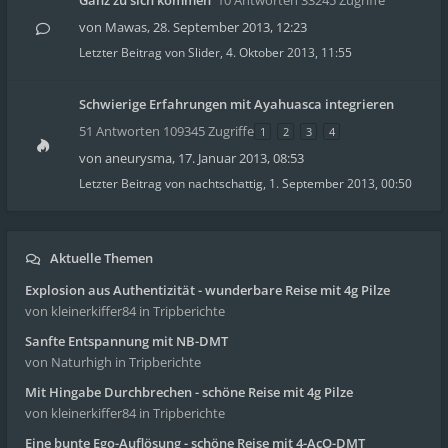
Ganz zu sich kommen
10 Antworten 33245 Zugriffe
von
Mawas
,
28. September 2013, 12:23
Letzter Beitrag von
Slider
,
4. Oktober 2013, 11:55
Schwierige Erfahrungen mit Ayahuasca integrieren
51 Antworten 109345 Zugriffe
1
2
3
4
von
aneurysma
,
17. Januar 2013, 08:53
Letzter Beitrag von
nachtschattig
,
1. September 2013, 00:50
Aktuelle Themen
Explosion aus Authentizität - wunderbare Reise mit 4g Pilze
von kleinerkiffer84
in Tripberichte
Sanfte Entspannung mit NB-DMT
von Naturhigh
in Tripberichte
Mit Hingabe Durchbrechen - schöne Reise mit 4g Pilze
von kleinerkiffer84
in Tripberichte
Eine bunte Ego-Auflösung - schöne Reise mit 4-AcO-DMT