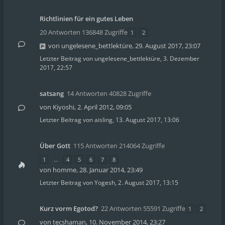
Richtlinien für ein gutes Leben
20 Antworten 136848 Zugriffe
1
2
von
ungelesene_bettlektüre
,
29. August 2017, 23:07
Letzter Beitrag von
ungelesene_bettlektüre
,
3. Dezember
2017, 22:57
satsang
14 Antworten 40828 Zugriffe
von
Kiyoshi
,
2. April 2012, 09:05
Letzter Beitrag von
aisling
,
13. August 2017, 13:06
Über Gott
115 Antworten 214064 Zugriffe
1
…
4
5
6
7
8
von
homme
,
28. Januar 2014, 23:49
Letzter Beitrag von
Yogesh
,
2. August 2017, 13:15
Kurz vorm Egotod?
22 Antworten 55591 Zugriffe
1
2
von
tecshaman
,
10. November 2014, 23:27