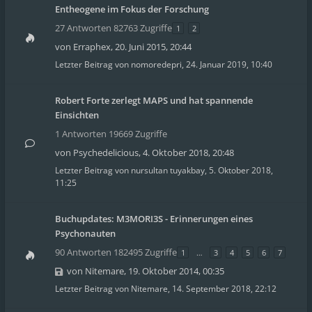
Entheogene im Fokus der Forschung
27 Antworten 82763 Zugriffe
1
2
von
Erraphex
,
20. Juni 2015, 20:44
Letzter Beitrag von
nomoredepri
,
24. Januar 2019, 10:40
Robert Forte zerlegt MAPS und hat spannende
Einsichten
1 Antworten 19669 Zugriffe
von
Psychedelicious
,
4. Oktober 2018, 20:48
Letzter Beitrag von
nursultan tuyakbay
,
5. Oktober 2018,
11:25
Buchupdates: M3MORI3S - Erinnerungen eines
Psychonauten
90 Antworten 182495 Zugriffe
1
…
3
4
5
6
7
von
Nitemare
,
19. Oktober 2014, 00:35
Letzter Beitrag von
Nitemare
,
14. September 2018, 22:12