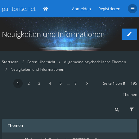
pantorise.net
Anmelden
Registrieren
Neuigkeiten und Informationen
Startseite
Foren-Übersicht
Allgemeine psychedelische Themen
Neuigkeiten und Informationen
1
2
3
4
5
…
8
Seite
1
von
8
195
Themen
Themen