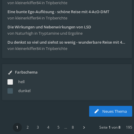
von kleinerkiffer84
in Tripberichte
Eine bunte Ego-Auflösung - schöne Reise mit 4-AcO-DMT
von kleinerkiffer84
in Tripberichte
Die Wirkungen und Nebenwirkungen von LSD
von Naturhigh
in Tryptamine und Ergoline
Du denkst so viel und siehst so wenig - wunderbare Reise mit 4g Pilze
von kleinerkiffer84
in Tripberichte
Farbschema
hell
dunkel
Neues Thema
1
2
3
4
5
…
8
Seite
1
von
8
195