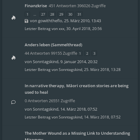
Finanzkrise
451 Antworten 396026 Zugriffe
1
…
27
28
29
30
31
von
gowiththeflo
,
25. März 2010, 13:43
Letzter Beitrag von
xxx
,
30. April 2018, 20:56
Anders leben (Sammelthread)
44 Antworten 99155 Zugriffe
1
2
3
von
Sonntagskind
,
9. Januar 2014, 20:32
Letzter Beitrag von
Sonntagskind
,
25. März 2018, 13:28
In narrative therapy, Māori creation stories are being
used to heal
0 Antworten 26551 Zugriffe
von
Sonntagskind
,
14. März 2018, 07:52
Letzter Beitrag von
Sonntagskind
,
14. März 2018, 07:52
The Mother Wound as a Missing Link to Understanding
Misogyny