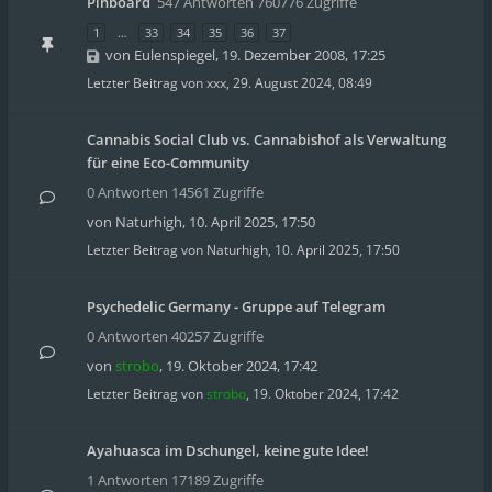
Pinboard
547 Antworten 760776 Zugriffe
1
…
33
34
35
36
37
von
Eulenspiegel
,
19. Dezember 2008, 17:25
Letzter Beitrag von
xxx
,
29. August 2024, 08:49
Cannabis Social Club vs. Cannabishof als Verwaltung
für eine Eco-Community
0 Antworten 14561 Zugriffe
von
Naturhigh
,
10. April 2025, 17:50
Letzter Beitrag von
Naturhigh
,
10. April 2025, 17:50
Psychedelic Germany - Gruppe auf Telegram
0 Antworten 40257 Zugriffe
von
strobo
,
19. Oktober 2024, 17:42
Letzter Beitrag von
strobo
,
19. Oktober 2024, 17:42
Ayahuasca im Dschungel, keine gute Idee!
1 Antworten 17189 Zugriffe