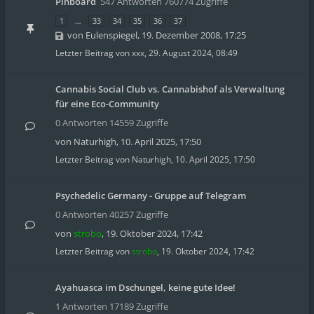
Pinboard
547 Antworten 760774 Zugriffe
1
…
33
34
35
36
37
von
Eulenspiegel
,
19. Dezember 2008, 17:25
Letzter Beitrag von
xxx
,
29. August 2024, 08:49
Cannabis Social Club vs. Cannabishof als Verwaltung
für eine Eco-Community
0 Antworten 14559 Zugriffe
von
Naturhigh
,
10. April 2025, 17:50
Letzter Beitrag von
Naturhigh
,
10. April 2025, 17:50
Psychedelic Germany - Gruppe auf Telegram
0 Antworten 40257 Zugriffe
von
strobo
,
19. Oktober 2024, 17:42
Letzter Beitrag von
strobo
,
19. Oktober 2024, 17:42
Ayahuasca im Dschungel, keine gute Idee!
1 Antworten 17189 Zugriffe