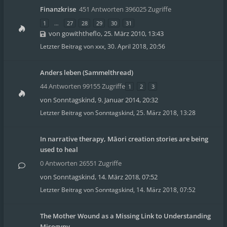
Finanzkrise
451 Antworten 396025 Zugriffe
1
…
27
28
29
30
31
von
gowiththeflo
,
25. März 2010, 13:43
Letzter Beitrag von
xxx
,
30. April 2018, 20:56
Anders leben (Sammelthread)
44 Antworten 99155 Zugriffe
1
2
3
von
Sonntagskind
,
9. Januar 2014, 20:32
Letzter Beitrag von
Sonntagskind
,
25. März 2018, 13:28
In narrative therapy, Māori creation stories are being
used to heal
0 Antworten 26551 Zugriffe
von
Sonntagskind
,
14. März 2018, 07:52
Letzter Beitrag von
Sonntagskind
,
14. März 2018, 07:52
The Mother Wound as a Missing Link to Understanding
Misogyny