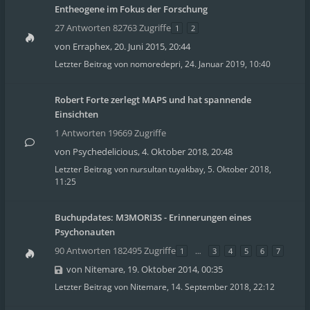
Entheogene im Fokus der Forschung
27 Antworten 82763 Zugriffe
1
2
von
Erraphex
,
20. Juni 2015, 20:44
Letzter Beitrag von
nomoredepri
,
24. Januar 2019, 10:40
Robert Forte zerlegt MAPS und hat spannende
Einsichten
1 Antworten 19669 Zugriffe
von
Psychedelicious
,
4. Oktober 2018, 20:48
Letzter Beitrag von
nursultan tuyakbay
,
5. Oktober 2018,
11:25
Buchupdates: M3MORI3S - Erinnerungen eines
Psychonauten
90 Antworten 182495 Zugriffe
1
…
3
4
5
6
7
von
Nitemare
,
19. Oktober 2014, 00:35
Letzter Beitrag von
Nitemare
,
14. September 2018, 22:12