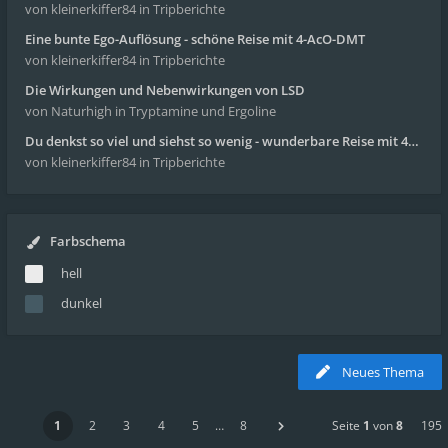
von kleinerkiffer84
in Tripberichte
Eine bunte Ego-Auflösung - schöne Reise mit 4-AcO-DMT
von kleinerkiffer84
in Tripberichte
Die Wirkungen und Nebenwirkungen von LSD
von Naturhigh
in Tryptamine und Ergoline
Du denkst so viel und siehst so wenig - wunderbare Reise mit 4g Pilze
von kleinerkiffer84
in Tripberichte
Farbschema
hell
dunkel
Neues Thema
1
2
3
4
5
…
8
Seite
1
von
8
195