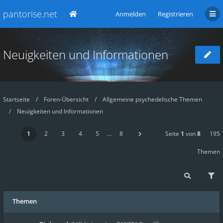
pantorise.net
Anmelden
Registrieren
Neuigkeiten und Informationen
Startseite
Foren-Übersicht
Allgemeine psychedelische Themen
Neuigkeiten und Informationen
1
2
3
4
5
…
8
Seite
1
von
8
195
Themen
Themen