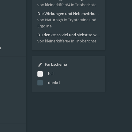
von kleinerkiffer84
in Tripberichte
Die Wirkungen und Nebenwirkungen von LSD
von Naturhigh
in Tryptamine und
Ergoline
Du denkst so viel und siehst so wenig - wunderbare Reise mit 4g Pilze
von kleinerkiffer84
in Tripberichte
7
Farbschema
hell
dunkel