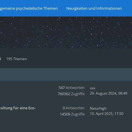
lgemeine psychedelische Themen
Neuigkeiten und Informationen
8
195 Themen
547
Antworten
xxx
29. August 2024, 08:49
760362
Zugriffe
altung für eine Eco-
0
Antworten
Naturhigh
10. April 2025, 17:50
14509
Zugriffe