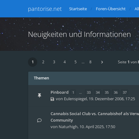
pantorise.net
Startseite
Foren-Übersicht
Al
Neuigkeiten und Informationen
1
2
3
4
5
…
8
Seite
1
von
Themen
Pinboard
1
…
33
34
35
36
37
von
Eulenspiegel
,
19. Dezember 2008, 17:25
Cannabis Social Club vs. Cannabishof als Verw
Community
von
Naturhigh
,
10. April 2025, 17:50