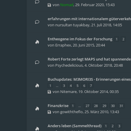
von
Nomad
,
29. Februar 2020, 15:43
erfahrungen mit internationalem güterverkeh
von
nursultan tuyakbay
,
21. Juli 2018, 14:05
Entheogene im Fokus der Forschung
1
2
von
Erraphex
,
20. Juni 2015, 20:44
Robert Forte zerlegt MAPS und hat spannende
von
Psychedelicious
,
4. Oktober 2018, 20:48
Buchupdates: M3MORI3S - Erinnerungen eine
1
…
3
4
5
6
7
von
Nitemare
,
19. Oktober 2014, 00:35
Finanzkrise
1
…
27
28
29
30
31
von
gowiththeflo
,
25. März 2010, 13:43
Anders leben (Sammelthread)
1
2
3