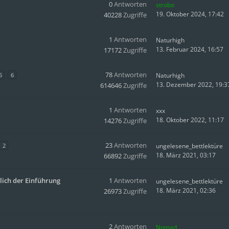
0
Antworten
strobo
19. Oktober 2024, 17:42
40228
Zugriffe
1
Antworten
Naturhigh
13. Februar 2024, 16:57
17172
Zugriffe
78
Antworten
5
6
Naturhigh
13. Dezember 2022, 19:3
614646
Zugriffe
1
Antworten
xxx
18. Oktober 2022, 11:17
14276
Zugriffe
23
Antworten
2
ungelesene_bettlektüre
18. März 2021, 03:17
66892
Zugriffe
lich der Einführung
1
Antworten
ungelesene_bettlektüre
18. März 2021, 02:36
26973
Zugriffe
2
Antworten
Nomad