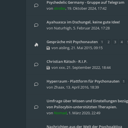
Psychedelic Germany - Gruppe auf Telegram
von
strobo
,
19. Oktober 2024, 17:42
Ayahuasca im Dschungel, keine gute Idee!
von
Naturhigh
,
5. Februar 2024, 17:28
Gespräche mit Psychonauten
1
2
3
4
von
aisling
,
21. Mai 2015, 09:15
Christian Rätsch - R.I.P.
von
xxx
,
21. September 2022, 18:44
Hyperraum - Plattform für Psychonauten
1
von
Zhaax
,
13. April 2016, 18:39
Umfrage über Wissen und Einstellungen bezüg
von Psilocybin-unterstützten Therapien.
von
Nomad
,
1. März 2020, 22:49
Nachrichten aus der Welt der Psychoaktiva