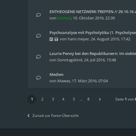
ENTHEOGENE-NETZWERK-TREFFEN // 29.10.16 a
von
Nomad
,
10. Oktober 2016, 22:39
Psychoanalyse mit Psycholytika (1. Psycholyse
von
hans meyer
,
24. August 2010, 17:42
Laurie Penny bei den Republikanern: Im siebte
von
Sonntagskind
,
24. Juli 2016, 15:48
Medien
von
Mawas
,
17. März 2016, 07:04
1
2
3
4
5
…
8
Seite
1
von
Zurück zur Foren-Übersicht