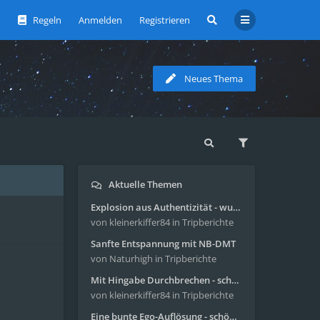
Regeln
Anmelden
Registrieren
Neues Thema
Aktuelle Themen
Explosion aus Authentizität - wunderbare Reise mit 4g Pilze
von kleinerkiffer84
in Tripberichte
Sanfte Entspannung mit NB-DMT
von Naturhigh
in Tripberichte
Mit Hingabe Durchbrechen - schöne Reise mit 4g Pilze
von kleinerkiffer84
in Tripberichte
Eine bunte Ego-Auflösung - schöne Reise mit 4-AcO-DMT