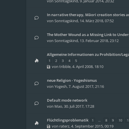
von
Sonntagskind
,
9. Januar 2014, 20:32
In narrative therapy, Māori creation stories a
von
Sonntagskind
,
14. März 2018, 07:52
The Mother Wound as a Missing Link to Unde
von
Sonntagskind
,
13. Februar 2018, 23:12
Allgemeine Informationen zu Prohibition/Lega
1
2
3
4
5
von
tribble
,
4. April 2008, 18:10
neue Religion - Yogeshismus
von
Yogesh
,
7. August 2017, 21:16
Default mode network
von
Mao
,
30. Juli 2017, 17:28
Flüchtlingsproblematik
1
…
8
9
10
1
von
raterz
,
4. September 2015, 00:19