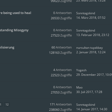
25. März 2018, 13:28
99023
Zugriffe
re being used to heal
0
Antworten
Sonntagskind
14. März 2018, 07:52
26533
Zugriffe
rstanding Misogyny
0
Antworten
Sonntagskind
13. Februar 2018, 23:12
27523
Zugriffe
lisierung
60
Antworten
nursultan tuyakbay
2. Januar 2018, 12:24
128163
Zugriffe
4
Antworten
Yogesh
29. Dezember 2017, 10:0
22523
Zugriffe
0
Antworten
Mao
30. Juli 2017, 17:28
27053
Zugriffe
171
Antworten
1
12
Sonntagskind
14. Januar 2017, 14:30
238060
Zugriffe