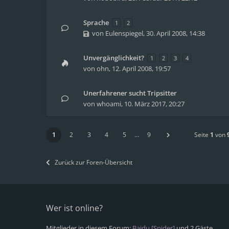
Sprache
1
2
von
Eulenspiegel
,
30. April 2008, 14:38
Unvergänglichkeit?
1
2
3
4
von
ohn
,
12. April 2008, 19:57
Unerfahrener sucht Tripsitter
von
whoami
,
10. März 2017, 20:27
1
2
3
4
5
…
9
Seite
1
von
Zurück zur Foren-Übersicht
Wer ist online?
Mitglieder in diesem Forum:
Baidu [Spider]
und 2 Gäste