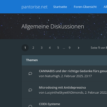
pantorise.net
Startseite
Foren-Übersicht
Al
Allgemeine Diskussionen
1
2
3
4
5
…
9
Seite
1
von
Themen
CANNABIS und der richtige Gedanke fürs gesu
von
Naturhigh
,
2. Februar 2025, 23:17
Microdosing mit Antidepressiva
von
LucyintheSkywithDimonds
,
2. Februar 2022
COEX-Systeme