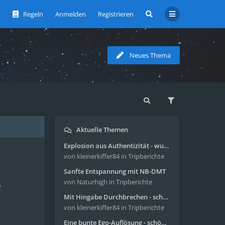
Regeln
Anmelden
Registrieren
Neues Thema
Aktuelle Themen
Explosion aus Authentizität - wunderbare Reise mit 4g Pilze
von kleinerkiffer84
in Tripberichte
Sanfte Entspannung mit NB-DMT
von Naturhigh
in Tripberichte
s
Mit Hingabe Durchbrechen - schöne Reise mit 4g Pilze
von kleinerkiffer84
in Tripberichte
Eine bunte Ego-Auflösung - schöne Reise mit 4-AcO-DMT