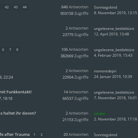
646
Antworten
42
43
44
Sonntagskind
8. November 2019, 13:15
903158
Zugriffe
2
Antworten
ungelesene_bettlektüre
12. April 2019, 13:48
23779
Zugriffe
106
Antworten
6
7
8
ungelesene_bettlektüre
4. Februar 2019, 15:43
382669
Zugriffe
2
Antworten
nomoredepri
24. Januar 2019, 10:39
, 22:24
22904
Zugriffe
mit Funkkontakt!
14
Antworten
ungelesene_bettlektüre
7. November 2018, 16:01
, 18:18
66537
Zugriffe
 haltet ihr davon?
2
Antworten
strobo
2. November 2018, 17:18
21153
Zugriffe
ife after Trauma
20
Antworten
1
2
Sonntagskind