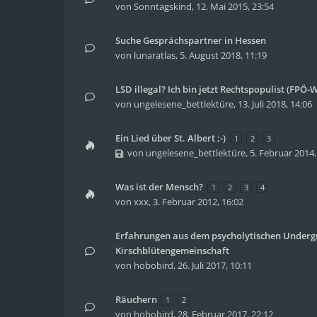
von
Sonntagskind
,
12. Mai 2015, 23:54
Suche Gesprächspartner in Hessen
von
lunaratlas
,
5. August 2018, 11:19
LSD illegal? Ich bin jetzt Rechtspopulist (FPÖ-
von
ungelesene_bettlektüre
,
13. Juli 2018, 14:06
Ein Lied über St. Albert ;-)
1
2
3
von
ungelesene_bettlektüre
,
5. Februar 2014,
Was ist der Mensch?
1
2
3
4
von
xxx
,
3. Februar 2012, 16:02
Erfahrungen aus dem psycholytischen Undergr
Kirschblütengemeinschaft
von
hobobird
,
26. Juli 2017, 10:11
Räuchern
1
2
von
hobobird
,
28. Februar 2017, 22:12