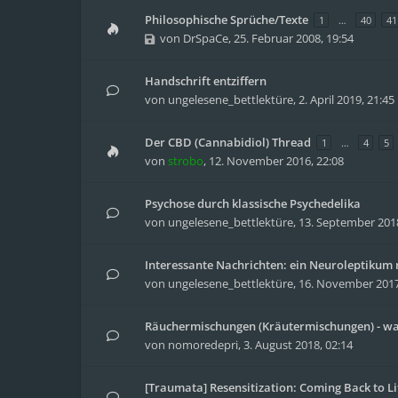
Philosophische Sprüche/Texte
1
…
40
41
von
DrSpaCe
,
25. Februar 2008, 19:54
Handschrift entziffern
von
ungelesene_bettlektüre
,
2. April 2019, 21:45
Der CBD (Cannabidiol) Thread
1
…
4
5
von
strobo
,
12. November 2016, 22:08
Psychose durch klassische Psychedelika
von
ungelesene_bettlektüre
,
13. September 2018
Interessante Nachrichten: ein Neuroleptikum 
von
ungelesene_bettlektüre
,
16. November 2017
Räuchermischungen (Kräutermischungen) - was
von
nomoredepri
,
3. August 2018, 02:14
[Traumata] Resensitization: Coming Back to L