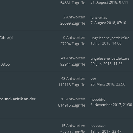
31. August 2018, 07:11
54681
Zugriffe
2
Antworten
lunaratlas
7. August 2018, 07:10
20699
Zugriffe
Wähler)!
0
Antworten
ungelesene_bettlektüre
13. Juli 2018, 14:06
27204
Zugriffe
41
Antworten
ungelesene_bettlektüre
29. Juni 2018, 11:36
 08:55
92944
Zugriffe
48
Antworten
xxx
25. März 2018, 23:56
112118
Zugriffe
ound- Kritik an der
13
Antworten
hobobird
6. November 2017, 21:30
814915
Zugriffe
15
Antworten
hobobird
13. Juli 2017, 23:47
52790
Zugriffe