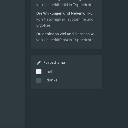
von kleinerkiffer84
in Tripberichte
Die Wirkungen und Nebenwirkungen von LSD
von Naturhigh
in Tryptamine und
Ergoline
Du denkst so viel und siehst so wenig - wunderbare Reise mit 4g Pilze
von kleinerkiffer84
in Tripberichte
Farbschema
hell
dunkel