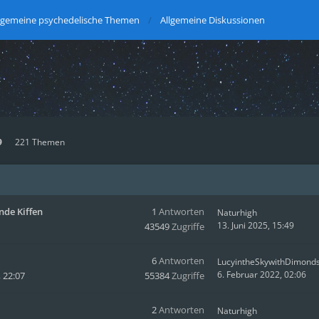
lgemeine psychedelische Themen
Allgemeine Diskussionen
9
221 Themen
nde Kiffen
1
Antworten
Naturhigh
13. Juni 2025, 15:49
43549
Zugriffe
6
Antworten
LucyintheSkywithDimond
6. Februar 2022, 02:06
, 22:07
55384
Zugriffe
2
Antworten
Naturhigh