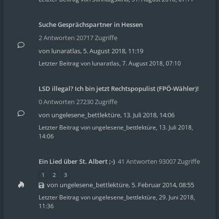
Suche Gesprächspartner in Hessen
2 Antworten 20717 Zugriffe
von
lunaratlas
,
5. August 2018, 11:19
Letzter Beitrag von
lunaratlas
,
7. August 2018, 07:10
LSD illegal? Ich bin jetzt Rechtspopulist (FPÖ-Wähler)!
0 Antworten 27230 Zugriffe
von
ungelesene_bettlektüre
,
13. Juli 2018, 14:06
Letzter Beitrag von
ungelesene_bettlektüre
,
13. Juli 2018,
14:06
Ein Lied über St. Albert ;-)
41 Antworten 93007 Zugriffe
1
2
3
von
ungelesene_bettlektüre
,
5. Februar 2014, 08:55
Letzter Beitrag von
ungelesene_bettlektüre
,
29. Juni 2018,
11:36