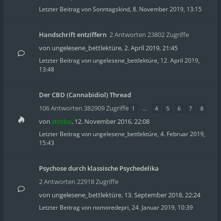
Letzter Beitrag von
Sonntagskind
,
8. November 2019, 13:15
Handschrift entziffern
2 Antworten 23802 Zugriffe
von
ungelesene_bettlektüre
,
2. April 2019, 21:45
Letzter Beitrag von
ungelesene_bettlektüre
,
12. April 2019,
13:48
Der CBD (Cannabidiol) Thread
106 Antworten 382909 Zugriffe
1
…
4
5
6
7
8
von
strobo
,
12. November 2016, 22:08
Letzter Beitrag von
ungelesene_bettlektüre
,
4. Februar 2019,
15:43
Psychose durch klassische Psychedelika
2 Antworten 22918 Zugriffe
von
ungelesene_bettlektüre
,
13. September 2018, 22:24
Letzter Beitrag von
nomoredepri
,
24. Januar 2019, 10:39