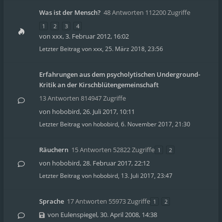
Was ist der Mensch?
48 Antworten 112200 Zugriffe
1
2
3
4
von
xxx
,
3. Februar 2012, 16:02
Letzter Beitrag von
xxx
,
25. März 2018, 23:56
Erfahrungen aus dem psycholytischen Underground-
Kritik an der Kirschblütengemeinschaft
13 Antworten 814947 Zugriffe
von
hobobird
,
26. Juli 2017, 10:11
Letzter Beitrag von
hobobird
,
6. November 2017, 21:30
Räuchern
15 Antworten 52822 Zugriffe
1
2
von
hobobird
,
28. Februar 2017, 22:12
Letzter Beitrag von
hobobird
,
13. Juli 2017, 23:47
Sprache
17 Antworten 55973 Zugriffe
1
2
von
Eulenspiegel
,
30. April 2008, 14:38