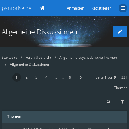
pantorise.net
Anmelden
Registrieren
Allgemeine Diskussionen
Startseite
Foren-Übersicht
Allgemeine psychedelische Themen
Allgemeine Diskussionen
1
2
3
4
5
…
9
Seite
1
von
9
221
Themen
Themen