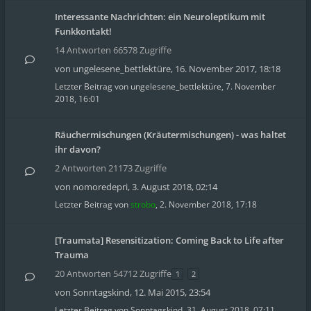
Interessante Nachrichten: ein Neuroleptikum mit
Funkkontakt!
14 Antworten 66578 Zugriffe
von
ungelesene_bettlektüre
,
16. November 2017, 18:18
Letzter Beitrag von
ungelesene_bettlektüre
,
7. November
2018, 16:01
Räuchermischungen (Kräutermischungen) - was haltet
ihr davon?
2 Antworten 21173 Zugriffe
von
nomoredepri
,
3. August 2018, 02:14
Letzter Beitrag von
strobo
,
2. November 2018, 17:18
[Traumata] Resensitization: Coming Back to Life after
Trauma
20 Antworten 54712 Zugriffe
1
2
von
Sonntagskind
,
12. Mai 2015, 23:54
Letzter Beitrag von
Sonntagskind
,
31. August 2018, 07:11