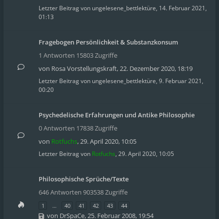
Letzter Beitrag von
ungelesene_bettlektüre
,
14. Februar 2021,
01:13
Fragebogen Persönlichkeit & Substanzkonsum
1 Antworten 15803 Zugriffe
von
Rosa Vorstellungskraft
,
22. Dezember 2020, 18:19
Letzter Beitrag von
ungelesene_bettlektüre
,
9. Februar 2021,
00:20
Psychedelische Erfahrungen und Antike Philosophie
0 Antworten 17838 Zugriffe
von
Rotfuchs
,
29. April 2020, 10:05
Letzter Beitrag von
Rotfuchs
,
29. April 2020, 10:05
Philosophische Sprüche/Texte
646 Antworten 903538 Zugriffe
1
…
40
41
42
43
44
von
DrSpaCe
,
25. Februar 2008, 19:54