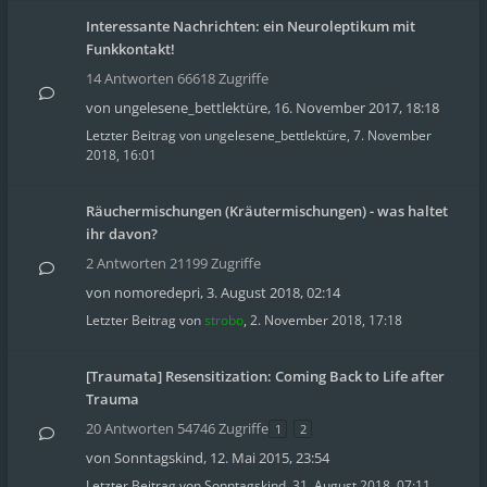
Interessante Nachrichten: ein Neuroleptikum mit
Funkkontakt!
14 Antworten 66618 Zugriffe
von
ungelesene_bettlektüre
,
16. November 2017, 18:18
Letzter Beitrag von
ungelesene_bettlektüre
,
7. November
2018, 16:01
Räuchermischungen (Kräutermischungen) - was haltet
ihr davon?
2 Antworten 21199 Zugriffe
von
nomoredepri
,
3. August 2018, 02:14
Letzter Beitrag von
strobo
,
2. November 2018, 17:18
[Traumata] Resensitization: Coming Back to Life after
Trauma
20 Antworten 54746 Zugriffe
1
2
von
Sonntagskind
,
12. Mai 2015, 23:54
Letzter Beitrag von
Sonntagskind
,
31. August 2018, 07:11