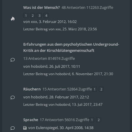
Was ist der Mensch?
48 Antworten 112263 Zugriffe
1
2
3
4
von
xxx
,
3. Februar 2012, 16:02
Letzter Beitrag von
xxx
,
25. März 2018, 23:56
Erfahrungen aus dem psycholytischen Underground-
Kritik an der Kirschblütengemeinschaft
13 Antworten 814974 Zugriffe
von
hobobird
,
26. Juli 2017, 10:11
Letzter Beitrag von
hobobird
,
6. November 2017, 21:30
Räuchern
15 Antworten 52864 Zugriffe
1
2
von
hobobird
,
28. Februar 2017, 22:12
Letzter Beitrag von
hobobird
,
13. Juli 2017, 23:47
Sprache
17 Antworten 56016 Zugriffe
1
2
von
Eulenspiegel
,
30. April 2008, 14:38