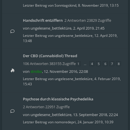
Letzter Beitrag von
Sonntagskind
,
8. November 2019, 13:15
Handschrift entziffern
2 Antworten 23829 Zugriffe
von
ungelesene_bettlektüre
,
2. April 2019, 21:45
Letzter Beitrag von
ungelesene_bettlektüre
,
12. April 2019,
13:48
Der CBD (Cannabidiol) Thread
106 Antworten 383155 Zugriffe
1
…
4
5
6
7
8
von
strobo
,
12. November 2016, 22:08
Letzter Beitrag von
ungelesene_bettlektüre
,
4. Februar 2019,
15:43
Psychose durch klassische Psychedelika
2 Antworten 22951 Zugriffe
von
ungelesene_bettlektüre
,
13. September 2018, 22:24
Letzter Beitrag von
nomoredepri
,
24. Januar 2019, 10:39