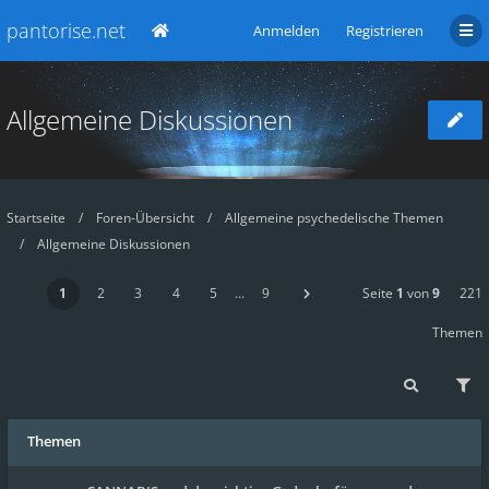
pantorise.net
Anmelden
Registrieren
Allgemeine Diskussionen
Startseite
Foren-Übersicht
Allgemeine psychedelische Themen
Allgemeine Diskussionen
1
2
3
4
5
…
9
Seite
1
von
9
221
Themen
Themen