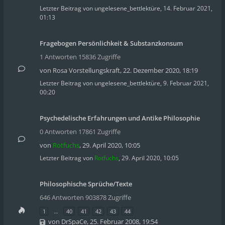
Letzter Beitrag von
ungelesene_bettlektüre
,
14. Februar 2021,
01:13
Fragebogen Persönlichkeit & Substanzkonsum
1 Antworten 15836 Zugriffe
von
Rosa Vorstellungskraft
,
22. Dezember 2020, 18:19
Letzter Beitrag von
ungelesene_bettlektüre
,
9. Februar 2021,
00:20
Psychedelische Erfahrungen und Antike Philosophie
0 Antworten 17861 Zugriffe
von
Rotfuchs
,
29. April 2020, 10:05
Letzter Beitrag von
Rotfuchs
,
29. April 2020, 10:05
Philosophische Sprüche/Texte
646 Antworten 903878 Zugriffe
1
…
40
41
42
43
44
von
DrSpaCe
,
25. Februar 2008, 19:54