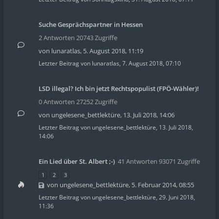
Suche Gesprächspartner in Hessen
2 Antworten 20743 Zugriffe
von
lunaratlas
,
5. August 2018, 11:19
Letzter Beitrag von
lunaratlas
,
7. August 2018, 07:10
LSD illegal? Ich bin jetzt Rechtspopulist (FPÖ-Wähler)!
0 Antworten 27252 Zugriffe
von
ungelesene_bettlektüre
,
13. Juli 2018, 14:06
Letzter Beitrag von
ungelesene_bettlektüre
,
13. Juli 2018,
14:06
Ein Lied über St. Albert ;-)
41 Antworten 93071 Zugriffe
1
2
3
von
ungelesene_bettlektüre
,
5. Februar 2014, 08:55
Letzter Beitrag von
ungelesene_bettlektüre
,
29. Juni 2018,
11:36