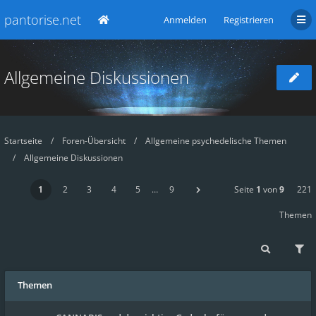
pantorise.net
Anmelden
Registrieren
Allgemeine Diskussionen
Startseite
Foren-Übersicht
Allgemeine psychedelische Themen
Allgemeine Diskussionen
1
2
3
4
5
…
9
Seite
1
von
9
221
Themen
Themen