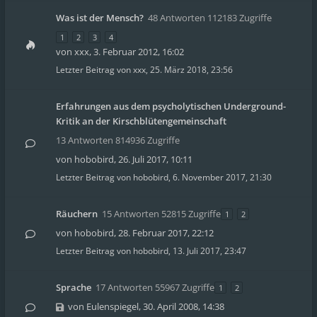
Was ist der Mensch?
48 Antworten 112183 Zugriffe
1
2
3
4
von
xxx
,
3. Februar 2012, 16:02
Letzter Beitrag von
xxx
,
25. März 2018, 23:56
Erfahrungen aus dem psycholytischen Underground-
Kritik an der Kirschblütengemeinschaft
13 Antworten 814936 Zugriffe
von
hobobird
,
26. Juli 2017, 10:11
Letzter Beitrag von
hobobird
,
6. November 2017, 21:30
Räuchern
15 Antworten 52815 Zugriffe
1
2
von
hobobird
,
28. Februar 2017, 22:12
Letzter Beitrag von
hobobird
,
13. Juli 2017, 23:47
Sprache
17 Antworten 55967 Zugriffe
1
2
von
Eulenspiegel
,
30. April 2008, 14:38