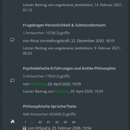
Letzter Beitrag von
ungelesene_bettlektüre
,
14. Februar 2021,
01:13
Fragebogen Persönlichkeit & Substanzkonsum
1 Antworten 15798 Zugriffe
von
Rosa Vorstellungskraft
,
22. Dezember 2020, 18:19
Letzter Beitrag von
ungelesene_bettlektüre
,
9. Februar 2021,
00:20
Psychedelische Erfahrungen und Antike Philosophie
0 Antworten 17834 Zugriffe
von
Rotfuchs
,
29. April 2020, 10:05
Letzter Beitrag von
Rotfuchs
,
29. April 2020, 10:05
Philosophische Sprüche/Texte
646 Antworten 903450 Zugriffe
1
…
40
41
42
43
44
von
DrSpaCe
,
25. Februar 2008, 19:54