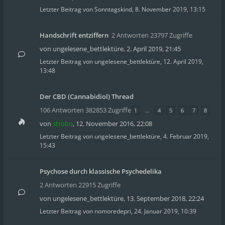
Letzter Beitrag von
Sonntagskind
,
8. November 2019, 13:15
Handschrift entziffern
2 Antworten 23797 Zugriffe
von
ungelesene_bettlektüre
,
2. April 2019, 21:45
Letzter Beitrag von
ungelesene_bettlektüre
,
12. April 2019,
13:48
Der CBD (Cannabidiol) Thread
106 Antworten 382853 Zugriffe
1
…
4
5
6
7
8
von
strobo
,
12. November 2016, 22:08
Letzter Beitrag von
ungelesene_bettlektüre
,
4. Februar 2019,
15:43
Psychose durch klassische Psychedelika
2 Antworten 22915 Zugriffe
von
ungelesene_bettlektüre
,
13. September 2018, 22:24
Letzter Beitrag von
nomoredepri
,
24. Januar 2019, 10:39