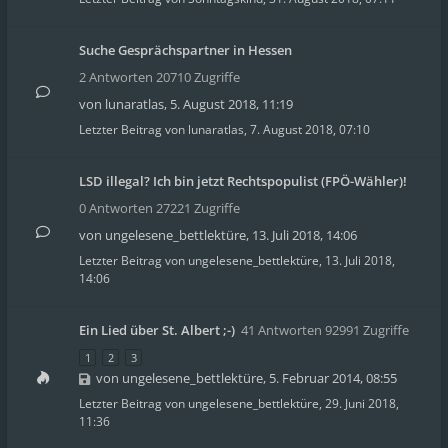
Suche Gesprächspartner in Hessen
2 Antworten 20710 Zugriffe
von
lunaratlas
,
5. August 2018, 11:19
Letzter Beitrag von
lunaratlas
,
7. August 2018, 07:10
LSD illegal? Ich bin jetzt Rechtspopulist (FPÖ-Wähler)!
0 Antworten 27221 Zugriffe
von
ungelesene_bettlektüre
,
13. Juli 2018, 14:06
Letzter Beitrag von
ungelesene_bettlektüre
,
13. Juli 2018,
14:06
Ein Lied über St. Albert ;-)
41 Antworten 92991 Zugriffe
1
2
3
von
ungelesene_bettlektüre
,
5. Februar 2014, 08:55
Letzter Beitrag von
ungelesene_bettlektüre
,
29. Juni 2018,
11:36