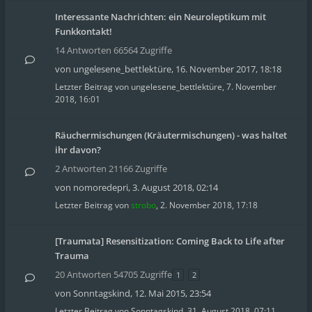
Interessante Nachrichten: ein Neuroleptikum mit
Funkkontakt!
14 Antworten 66564 Zugriffe
von
ungelesene_bettlektüre
,
16. November 2017, 18:18
Letzter Beitrag von
ungelesene_bettlektüre
,
7. November
2018, 16:01
Räuchermischungen (Kräutermischungen) - was haltet
ihr davon?
2 Antworten 21166 Zugriffe
von
nomoredepri
,
3. August 2018, 02:14
Letzter Beitrag von
strobo
,
2. November 2018, 17:18
[Traumata] Resensitization: Coming Back to Life after
Trauma
20 Antworten 54705 Zugriffe
1
2
von
Sonntagskind
,
12. Mai 2015, 23:54
Letzter Beitrag von
Sonntagskind
,
31. August 2018, 07:11