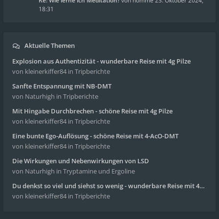
Re: Wie lerne ich Meditation?
von
homme
23. Oktober 2024,
18:31
Aktuelle Themen
Explosion aus Authentizität - wunderbare Reise mit 4g Pilze
von kleinerkiffer84
in Tripberichte
Sanfte Entspannung mit NB-DMT
von Naturhigh
in Tripberichte
Mit Hingabe Durchbrechen - schöne Reise mit 4g Pilze
von kleinerkiffer84
in Tripberichte
Eine bunte Ego-Auflösung - schöne Reise mit 4-AcO-DMT
von kleinerkiffer84
in Tripberichte
Die Wirkungen und Nebenwirkungen von LSD
von Naturhigh
in Tryptamine und Ergoline
Du denkst so viel und siehst so wenig - wunderbare Reise mit 4g Pilze
von kleinerkiffer84
in Tripberichte