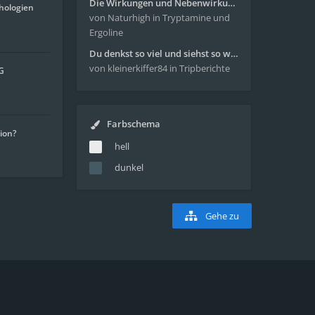
Die Wirkungen und Nebenwirkungen von LSD
hologien
von Naturhigh
in Tryptamine und
Ergoline
Du denkst so viel und siehst so wenig - wunderbare Reise mit 4g Pilze
von kleinerkiffer84
in Tripberichte
G
Farbschema
tion?
hell
dunkel
Gehe zu