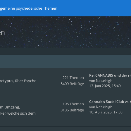
lgemeine psychedelische Themen
en
Re: CANNABIS und der r
221
Themen
hetypus, über Psyche
von
Naturhigh
5409
Beiträge
13. Juni 2025, 15:49
Cannabis Social Club vs
195
Themen
hem Umgang,
von
Naturhigh
3136
Beiträge
10. April 2025, 17:50
kel) welche sich dem