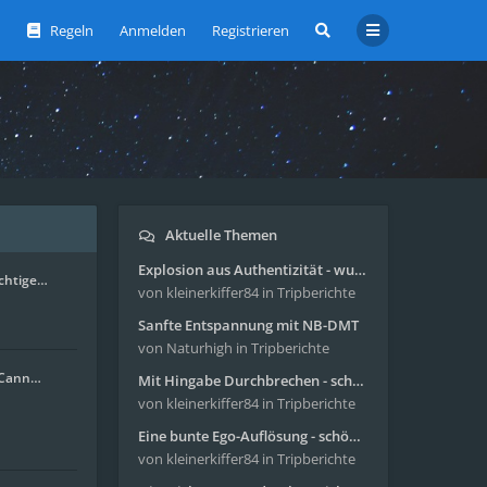
Regeln
Anmelden
Registrieren
Aktuelle Themen
Explosion aus Authentizität - wunderbare Reise mit 4g Pilze
ichtige…
von kleinerkiffer84
in Tripberichte
Sanfte Entspannung mit NB-DMT
von Naturhigh
in Tripberichte
. Cann…
Mit Hingabe Durchbrechen - schöne Reise mit 4g Pilze
von kleinerkiffer84
in Tripberichte
Eine bunte Ego-Auflösung - schöne Reise mit 4-AcO-DMT
von kleinerkiffer84
in Tripberichte