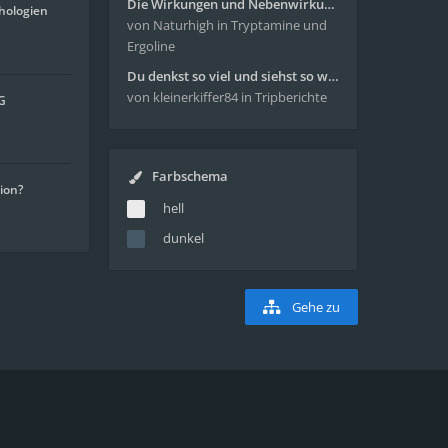
Die Wirkungen und Nebenwirkungen von LSD
hologien
von Naturhigh
in Tryptamine und
Ergoline
Du denkst so viel und siehst so wenig - wunderbare Reise mit 4g Pilze
von kleinerkiffer84
in Tripberichte
G
Farbschema
tion?
hell
dunkel
Gehe zu