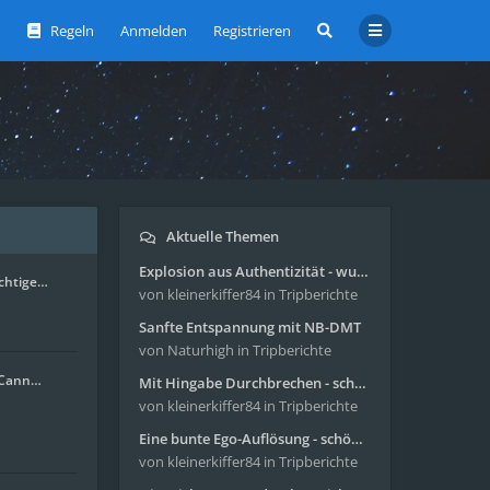
Regeln
Anmelden
Registrieren
Aktuelle Themen
Explosion aus Authentizität - wunderbare Reise mit 4g Pilze
ichtige…
von kleinerkiffer84
in Tripberichte
Sanfte Entspannung mit NB-DMT
von Naturhigh
in Tripberichte
. Cann…
Mit Hingabe Durchbrechen - schöne Reise mit 4g Pilze
von kleinerkiffer84
in Tripberichte
Eine bunte Ego-Auflösung - schöne Reise mit 4-AcO-DMT
von kleinerkiffer84
in Tripberichte