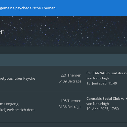
lgemeine psychedelische Themen
en
Re: CANNABIS und der r
221
Themen
hetypus, über Psyche
von
Naturhigh
5409
Beiträge
13. Juni 2025, 15:49
Cannabis Social Club vs
195
Themen
hem Umgang,
von
Naturhigh
3136
Beiträge
10. April 2025, 17:50
kel) welche sich dem