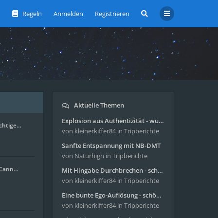
Regeln
Anmelden
Registrieren
Aktuelle Themen
Explosion aus Authentizität - wunderbare Reise mit 4g Pilze
ichtige…
von kleinerkiffer84
in Tripberichte
Sanfte Entspannung mit NB-DMT
von Naturhigh
in Tripberichte
. Cann…
Mit Hingabe Durchbrechen - schöne Reise mit 4g Pilze
von kleinerkiffer84
in Tripberichte
Eine bunte Ego-Auflösung - schöne Reise mit 4-AcO-DMT
von kleinerkiffer84
in Tripberichte