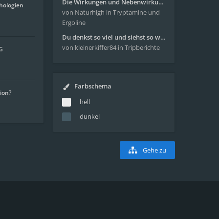
Die Wirkungen und Nebenwirkungen von LSD
hologien
von Naturhigh
in Tryptamine und
Ergoline
Du denkst so viel und siehst so wenig - wunderbare Reise mit 4g Pilze
von kleinerkiffer84
in Tripberichte
G
Farbschema
tion?
hell
dunkel
Gehe zu