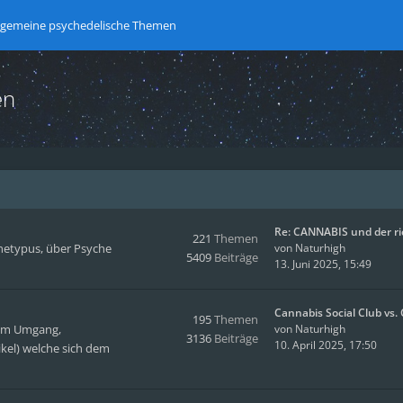
lgemeine psychedelische Themen
en
Re: CANNABIS und der r
221
Themen
hetypus, über Psyche
von
Naturhigh
5409
Beiträge
13. Juni 2025, 15:49
Cannabis Social Club vs
195
Themen
hem Umgang,
von
Naturhigh
3136
Beiträge
10. April 2025, 17:50
kel) welche sich dem