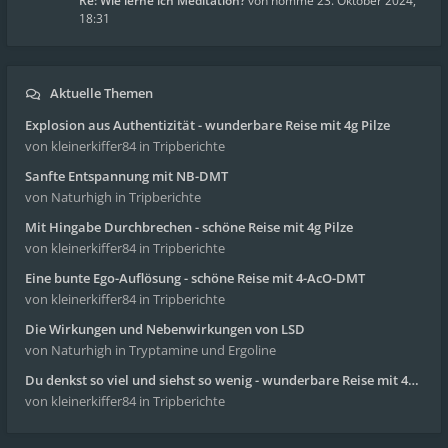
Re: Wie lerne ich Meditation?
von
homme
23. Oktober 2024,
18:31
Aktuelle Themen
Explosion aus Authentizität - wunderbare Reise mit 4g Pilze
von kleinerkiffer84
in Tripberichte
Sanfte Entspannung mit NB-DMT
von Naturhigh
in Tripberichte
Mit Hingabe Durchbrechen - schöne Reise mit 4g Pilze
von kleinerkiffer84
in Tripberichte
Eine bunte Ego-Auflösung - schöne Reise mit 4-AcO-DMT
von kleinerkiffer84
in Tripberichte
Die Wirkungen und Nebenwirkungen von LSD
von Naturhigh
in Tryptamine und Ergoline
Du denkst so viel und siehst so wenig - wunderbare Reise mit 4g Pilze
von kleinerkiffer84
in Tripberichte